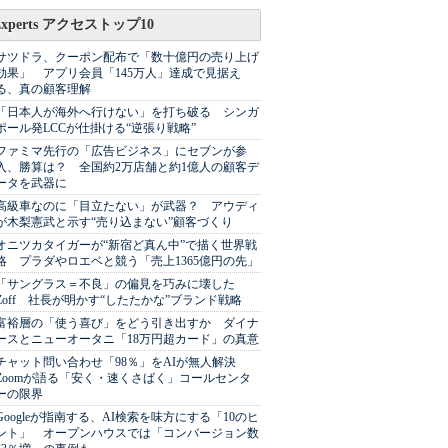
Experts アクセストップ10
サツドラ、クーポン配布で「数十億円の売り上げ
効果」 アプリ会員「145万人」達成で見据え
る、真の顧客理解
「日本人が海外へ行けない」を打ち破る シンガ
ポール発LCCが仕掛ける“逆張り戦略”
ファミマ先行の「広告ビジネス」にセブンが参
入、勝算は？ 全国約2万店舗と約1億人の顧客デ
ータを武器に
高級車なのに「目立たない」が武器？ アウディ
が木梨憲武と示す“売り込まない”顧客づくり
オニツカタイガーが“新宿ど真ん中”で描く世界戦
略 プラダやロエベと競う「売上1365億円の先」
「サングラス＝不良」の偏見を巧みに壊した
Zoff 社長が明かす“したたかな”ブランド戦略
富裕層の「使う喜び」をどう引き出すか ダイナ
ースとニューオータニ「18万円超カード」の真意
チャット問い合わせ「98％」をAIが無人解決
Zoomが語る「安く・速くさばく」コールセンタ
ーの限界
Googleが指南する、AI検索を味方にする「10のヒ
ント」 オープンハウスでは「コンバージョン数