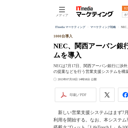
B2
ホ
メディア
ITmedia マーケティング
マーケティング戦略
NE
1000台導入
NEC、関西アーバン銀
ムを導入
NECは7月17日、関西アーバン銀行に
の提案などを行う営業支援システムを構
2013年07月18日 14時58分 公開
印刷／PDF
新しい営業支援システムはまず7月
利用を開始する。なお、本システム導入
搭載タブレット「LifeTouch L