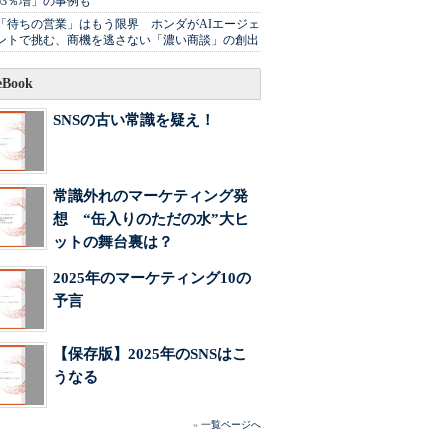
63％増」の事例も
「待ちの営業」はもう限界 ホンダがAIエージェ
ントで挑む、商機を逃さない「濃い商談」の創出
Book
SNSの古い常識を疑え！
常識外れのマーケティング発
想 “缶入りのただの水”大ヒ
ットの舞台裏は？
2025年のマーケティング10の
予言
【保存版】2025年のSNSはこ
うなる
»
一覧ページへ