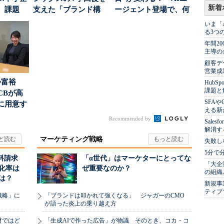
新着
、課題
支えた「ブランド構
ージェント登場で、何
築」の考え方
が起きるか
いま「
る3つ
年間2
主導の
顧客デ
営業成
か富裕
Hub
課題と
CBが高
SFA
に用意す
える新
」
Recommended by
Sale
解消す
マーケティング戦略
失敗し
5分で
料請求
「α世代」はマーケターにとってな
「大企
化率は
ぜ重要なのか？
の組織
は？
新規事
ティブ
戦略」に
「ブランドは叩かれて強くなる」 ジャガーのCMO
が語った炎上の乗り越え方
材ではど
「生成AIで作った広告」が物議 そのとき、コカ・コ