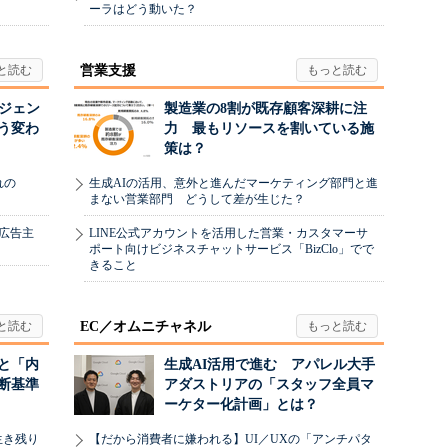
ーラはどう動いた？
営業支援
ージェン
製造業の8割が既存顧客深耕に注
う変わ
力 最もリソースを割いている施
策は？
れの
生成AIの活用、意外と進んだマーケティング部門と進
まない営業部門 どうして差が生じた？
、広告主
LINE公式アカウントを活用した営業・カスタマーサ
ポート向けビジネスチャットサービス「BizClo」でで
きること
EC／オムニチャネル
と「内
生成AI活用で進む アパレル大手
断基準
アダストリアの「スタッフ全員マ
ーケター化計画」とは？
生き残り
【だから消費者に嫌われる】UI／UXの「アンチパタ