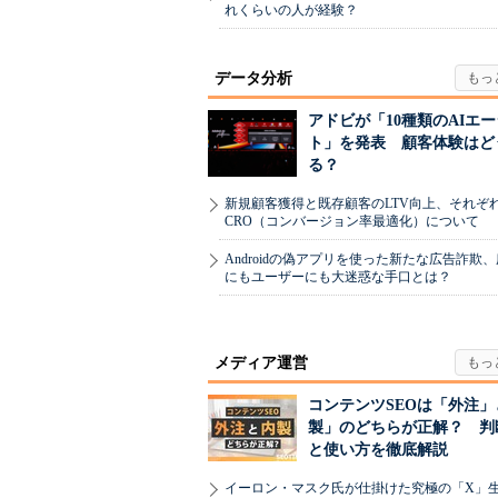
れくらいの人が経験？
データ分析
アドビが「10種類のAIエ
ト」を発表 顧客体験はど
る？
新規顧客獲得と既存顧客のLTV向上、それぞ
CRO（コンバージョン率最適化）について
Androidの偽アプリを使った新たな広告詐欺
にもユーザーにも大迷惑な手口とは？
メディア運営
コンテンツSEOは「外注」
製」のどちらが正解？ 判
と使い方を徹底解説
イーロン・マスク氏が仕掛けた究極の「X」