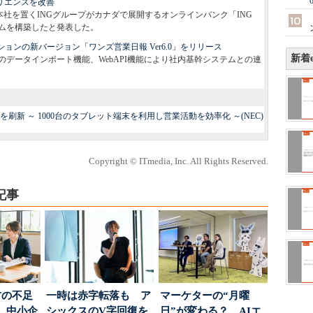
ペリエンスを改善
に本社を置くINGグループがカナダで展開するオンラインバンク「ING
フォームを構築したと発表した。
ョンの新バージョン「ワンズ営業日報 Ver6.0」をリリース
新着e
データインポート機能、WebAPI機能により社内基幹システムとの連
刷新 ～ 1000台のタブレット端末を利用し営業活動を効率化 ～(NEC)
Copyright © ITmedia, Inc. All Rights Reserved.
記事
材の不足
一時は赤字転落も ア
マーケターの“月曜
…中小企
シックスのV字回復を
日”が変わる？ AIエ