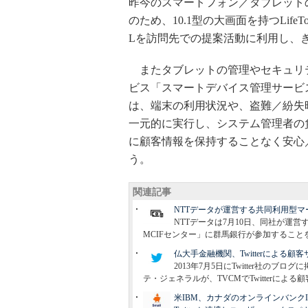
昨今のスマートフォン／タブレット
のため、10.1型の大画面を持つLifeT
Lを訪問先での提案活動に利用し、
またタブレットの管理やセキュリテ
ビス「スマートデバイス管理サービ
は、端末の利用状況や、盗難／紛失
一元的に実行し、システム管理者の
に顧客情報を保持することなく安心
う。
関連記事
NTTデータが運営する共同利用型
NTTデータは7月10日、同社が運
MCIFセンター」に群馬銀行が参加すること
仏大手金融機関、Twitterによる
2013年7月5日にTwitter社
テ・ジェネラルが、TVCMでTwitterに
米IBM、カナダのオンラインバンクING