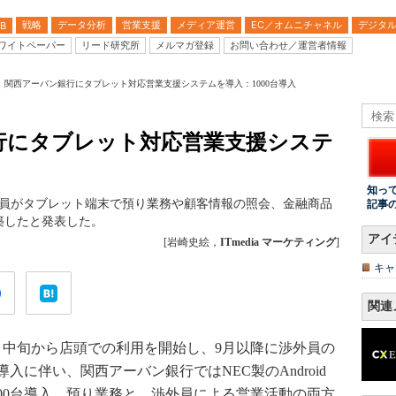
戦略
データ分析
営業支援
メディア運営
EC／オムニチャネル
デジタ
B
ワイトペーパー
リード研究所
メルマガ登録
お問い合わせ／運営者情報
C、関西アーバン銀行にタブレット対応営業支援システムを導入：1000台導入
行にタブレット対応営業支援システ
知っ
渉外員がタブレット端末で預り業務や顧客情報の照会、金融商品
記事
築したと発表した。
アイ
[岩崎史絵，
ITmedia マーケティング
]
キャ
関連
中旬から店頭での利用を開始し、9月以降に渉外員の
に伴い、関西アーバン銀行ではNEC製のAndroid
」を1000台導入。預り業務と、渉外員による営業活動の両方