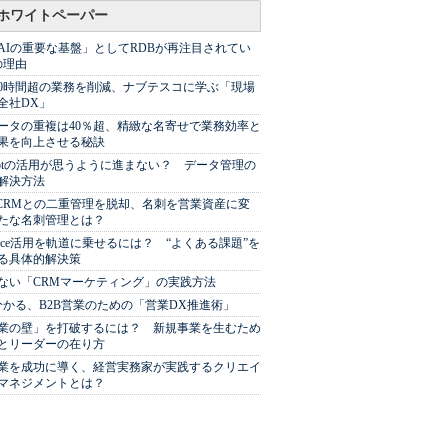
ホワイトペーパー
AIの重要な基盤」としてRDBが再注目されてい
の理由
00時間超の業務を削減、ナブテスコに学ぶ「現場
全社DX」
ータの重複は40％超、精緻な名寄せで業務効率と
果を向上させる秘訣
Spotの活用が思うように進まない？ データ管理の
解決方法
やCRMとの二重管理を脱却、名刺を営業資産に変
たな名刺管理とは？
sforce活用を軌道に乗せるには？ “よくある課題”を
る具体的解決策
ない「CRMマーケティング」の実践方法
分かる、B2B営業のための「営業DX推進術」
業の壁」を打破するには？ 新規事業を生むため
とリーダーの在り方
業を成功に導く、経営実務家が実践するクリエイ
マネジメントとは？