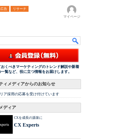
ル広告
リサーチ
マイページ
ておくべきマーケティングのトレンド解説や新着
の一覧など、役に立つ情報をお届けします。
ティメディアからのお知らせ
リア採用の応募を受け付けています
メディア
CXを成長の源泉に
CX Experts