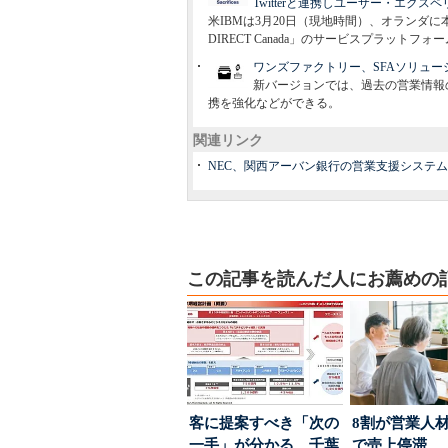
Twitterと連携しユーザー・エクス
米IBMは3月20日（現地時間）、オランダ
DIRECT Canada」のサービスプラット
ワンズファクトリー、SFAソリューシ
新バージョンでは、過去の営業情報の
携を強化などができる。
関連リンク
NEC、関西アーバン銀行の営業支援システムを
この記事を読んだ人にお薦めの
客に提案すべき「次の
8割が営業人
一手」が分かる 千葉
で売上停滞…