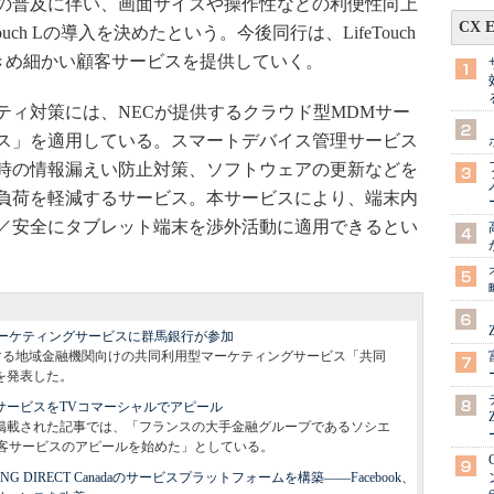
の普及に伴い、画面サイズや操作性などの利便性向上
CX 
ouch Lの導入を決めたという。今後同行は、LifeTouch
きめ細かい顧客サービスを提供していく。
ィ対策には、NECが提供するクラウド型MDMサー
ス」を適用している。スマートデバイス管理サービス
時の情報漏えい防止対策、ソフトウェアの更新などを
負荷を軽減するサービス。本サービスにより、端末内
／安全にタブレット端末を渉外活動に適用できるとい
マーケティングサービスに群馬銀行が参加
営する地域金融機関向けの共同利用型マーケティングサービス「共同
を発表した。
顧客サービスをTVコマーシャルでアピール
のブログに掲載された記事では、「フランスの大手金融グループであるソシエ
よる顧客サービスのアピールを始めた」としている。
 DIRECT Canadaのサービスプラットフォームを構築――Facebook、