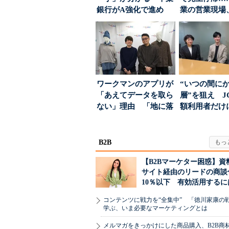
銀行がA強化で進め
業の営業現場
る“One to On...
は？
ワークマンのアプリが
“いつの間に
「あえてデータを取ら
層”を狙え J
ない」理由 「地に落
額利用者だけ
ちた顧客満足度」を
る「特別体験
引...
B2B
【B2Bマーケター困惑】資
サイト経由のリードの商談
10％以下 有効活用するに
コンテンツに戦力を“全集中” 「徳川家康の
学ぶ、いま必要なマーケティングとは
メルマガをきっかけにした商品購入、B2B商