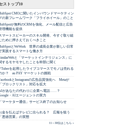
セストップ10
HubSpot CMOに聞いたインバウンドマーケティン
グの新フレームワーク「フライホイール」のこと
HubSpotが無料のCRMを強化、メール配信と広告
管理機能を提供
スマートスピーカーのスキル開発、今すぐ取り組
むために押さえておくべきこと
HubSpotとWeWork 世界の成長企業が新しい日常
で実践するスマートな働き方
SimilarWebと「マーケットインテリジェンス」に
関するモヤモヤしたことを幹部に聞く
VTuberを起用したライブコマースでモノは売れる
のか？ au PAY マーケットの挑戦
FacebookとInstagramの広告品質強化へ Metaが
「ブロックリスト」対応を拡大
AIがあなたの代わりに企業へ電話……？
Google・AIエージェントの実力
「マーケター通信」サービス終了のお知らせ
お金を払えばテレビに出られる？ 広報を狙う
「悪徳営業」の実態
11～30位はこちら »