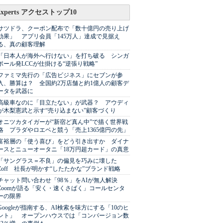
Experts アクセストップ10
サツドラ、クーポン配布で「数十億円の売り上げ
効果」 アプリ会員「145万人」達成で見据え
る、真の顧客理解
「日本人が海外へ行けない」を打ち破る シンガ
ポール発LCCが仕掛ける“逆張り戦略”
ファミマ先行の「広告ビジネス」にセブンが参
入、勝算は？ 全国約2万店舗と約1億人の顧客デ
ータを武器に
高級車なのに「目立たない」が武器？ アウディ
が木梨憲武と示す“売り込まない”顧客づくり
オニツカタイガーが“新宿ど真ん中”で描く世界戦
略 プラダやロエベと競う「売上1365億円の先」
富裕層の「使う喜び」をどう引き出すか ダイナ
ースとニューオータニ「18万円超カード」の真意
「サングラス＝不良」の偏見を巧みに壊した
Zoff 社長が明かす“したたかな”ブランド戦略
チャット問い合わせ「98％」をAIが無人解決
Zoomが語る「安く・速くさばく」コールセンタ
ーの限界
Googleが指南する、AI検索を味方にする「10のヒ
ント」 オープンハウスでは「コンバージョン数