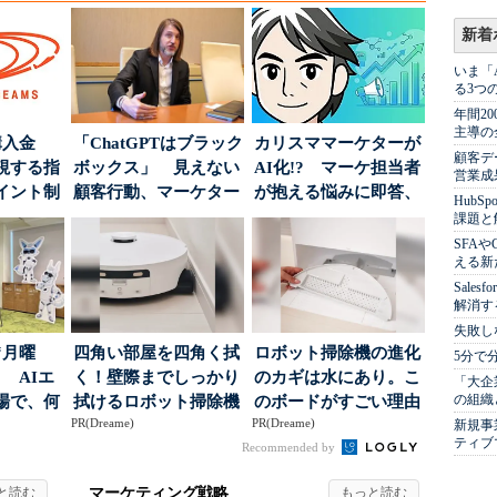
新着
いま「
る3つ
年間2
主導の
購入金
「ChatGPTはブラック
カリスママーケターが
顧客デ
視する指
ボックス」 見えない
AI化!? マーケ担当者
営業成
イント制
顧客行動、マーケター
が抱える悩みに即答、
Hub
に残された打ち...
実力は？
課題と
SFA
える新
Sale
解消す
失敗し
“月曜
四角い部屋を四角く拭
ロボット掃除機の進化
5分で
 AIエ
く！壁際までしっかり
のカギは水にあり。こ
「大企
の組織
場で、何
拭けるロボット掃除機
のボードがすごい理由
PR(Dreame)
PR(Dreame)
新規事
ティブ
Recommended by
マーケティング戦略