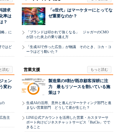
料請求
「α世代」はマーケターにとってな
化率は
ぜ重要なのか？
は？
戦略」に
「ブランドは叩かれて強くなる」 ジャガーのCMO
が語った炎上の乗り越え方
材ではど
「生成AIで作った広告」が物議 そのとき、コカ・コ
ーラはどう動いた？
営業支援
ージェン
製造業の8割が既存顧客深耕に注
う変わ
力 最もリソースを割いている施
策は？
れの
生成AIの活用、意外と進んだマーケティング部門と進
まない営業部門 どうして差が生じた？
、広告主
LINE公式アカウントを活用した営業・カスタマーサ
ポート向けビジネスチャットサービス「BizClo」でで
きること