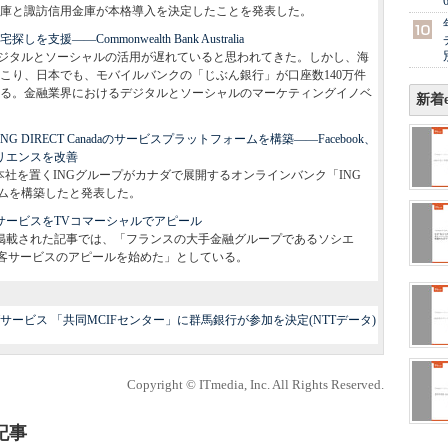
庫と諏訪信用金庫が本格導入を決定したことを発表した。
支援――Commonwealth Bank Australia
ジタルとソーシャルの活用が遅れていると思われてきた。しかし、海
こり、日本でも、モバイルバンクの「じぶん銀行」が口座数140万件
る。金融業界におけるデジタルとソーシャルのマーケティングイノベ
新着e
 DIRECT Canadaのサービスプラットフォームを構築――Facebook、
ペリエンスを改善
に本社を置くINGグループがカナダで展開するオンラインバンク「ING
フォームを構築したと発表した。
顧客サービスをTVコマーシャルでアピール
のブログに掲載された記事では、「フランスの大手金融グループであるソシエ
よる顧客サービスのアピールを始めた」としている。
ービス 「共同MCIFセンター」に群馬銀行が参加を決定(NTTデータ)
Copyright © ITmedia, Inc. All Rights Reserved.
記事