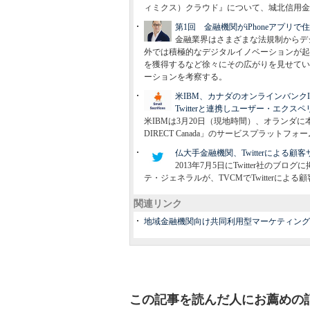
ィミクス）クラウド』について、城北信用金
第1回 金融機関がiPhoneアプリで住宅探しを
金融業界はさまざまな法規制からデ
外では積極的なデジタルイノベーションが起
を獲得するなど徐々にその広がりを見せてい
ーションを考察する。
米IBM、カナダのオンラインバンクING
Twitterと連携しユーザー・エクス
米IBMは3月20日（現地時間）、オランダ
DIRECT Canada」のサービスプラット
仏大手金融機関、Twitterによる
2013年7月5日にTwitter社
テ・ジェネラルが、TVCMでTwitterに
関連リンク
地域金融機関向け共同利用型マーケティングサ
この記事を読んだ人にお薦めの