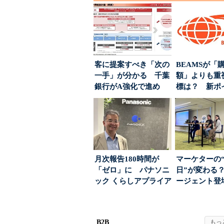
客に提案すべき「次の
BEAMSが「
一手」が分かる 千葉
額」よりも重
銀行がA強化で進め
標は？ 新ポ
る“One to On...
度の狙い
月次報告180時間が
マーケターの
「ゼロ」に パナソニ
日”が変わる？
ック くらしアプライア
ージェント登
ンス社が挑んだVo...
が起きるか
B2B