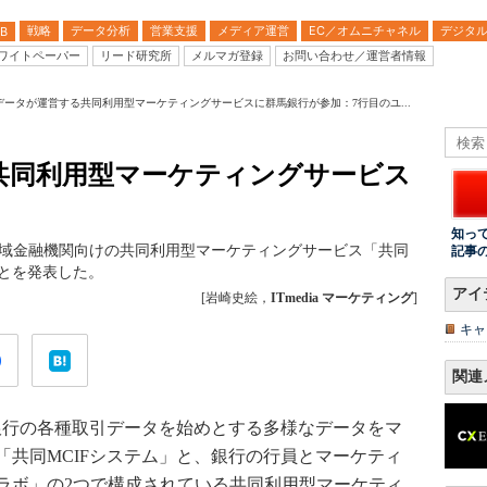
戦略
データ分析
営業支援
メディア運営
EC／オムニチャネル
デジタ
B
ワイトペーパー
リード研究所
メルマガ登録
お問い合わせ／運営者情報
Tデータが運営する共同利用型マーケティングサービスに群馬銀行が参加：7行目のユ...
共同利用型マーケティングサービス
知っ
る地域金融機関向けの共同利用型マーケティングサービス「共同
記事
ことを発表した。
アイ
[岩崎史絵，
ITmedia マーケティング
]
キャ
関連
銀行の各種取引データを始めとする多様なデータをマ
「共同MCIFシステム」と、銀行の行員とマーケティ
ラボ」の2つで構成されている共同利用型マーケティ