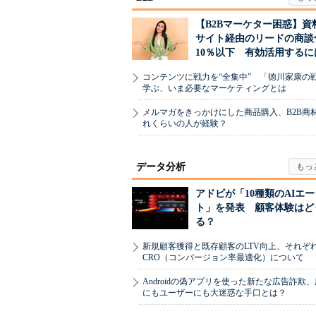
【B2Bマーケター困惑】資
サイト経由のリードの商談
10％以下 有効活用するに
コンテンツに戦力を“全集中” 「徳川家康の
学ぶ、いま必要なマーケティングとは
メルマガをきっかけにした商品購入、B2B商
れくらいの人が経験？
データ分析
アドビが「10種類のAIエ
ト」を発表 顧客体験はど
る？
新規顧客獲得と既存顧客のLTV向上、それぞ
CRO（コンバージョン率最適化）について
Androidの偽アプリを使った新たな広告詐欺
にもユーザーにも大迷惑な手口とは？