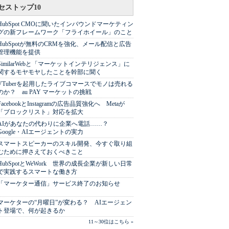
セストップ10
HubSpot CMOに聞いたインバウンドマーケティン
グの新フレームワーク「フライホイール」のこと
HubSpotが無料のCRMを強化、メール配信と広告
管理機能を提供
SimilarWebと「マーケットインテリジェンス」に
関するモヤモヤしたことを幹部に聞く
VTuberを起用したライブコマースでモノは売れる
のか？ au PAY マーケットの挑戦
FacebookとInstagramの広告品質強化へ Metaが
「ブロックリスト」対応を拡大
AIがあなたの代わりに企業へ電話……？
Google・AIエージェントの実力
スマートスピーカーのスキル開発、今すぐ取り組
むために押さえておくべきこと
HubSpotとWeWork 世界の成長企業が新しい日常
で実践するスマートな働き方
「マーケター通信」サービス終了のお知らせ
マーケターの“月曜日”が変わる？ AIエージェン
ト登場で、何が起きるか
11～30位はこちら »