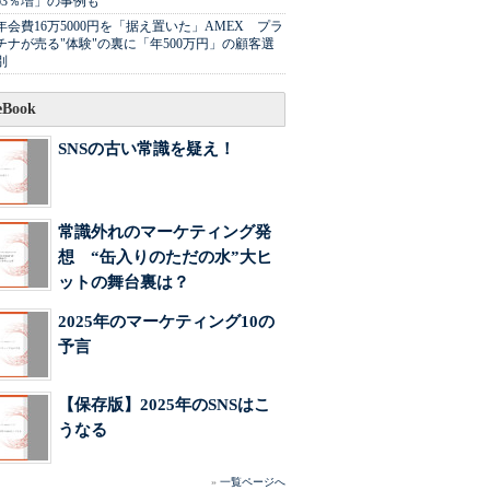
63％増」の事例も
年会費16万5000円を「据え置いた」AMEX プラ
チナが売る"体験"の裏に「年500万円」の顧客選
別
Book
SNSの古い常識を疑え！
常識外れのマーケティング発
想 “缶入りのただの水”大ヒ
ットの舞台裏は？
2025年のマーケティング10の
予言
【保存版】2025年のSNSはこ
うなる
»
一覧ページへ