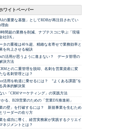
ホワイトペーパー
AIの重要な基盤」としてRDBが再注目されてい
の理由
00時間超の業務を削減、ナブテスコに学ぶ「現場
全社DX」
ータの重複は40％超、精緻な名寄せで業務効率と
果を向上させる秘訣
Spotの活用が思うように進まない？ データ管理の
解決方法
やCRMとの二重管理を脱却、名刺を営業資産に変
たな名刺管理とは？
sforce活用を軌道に乗せるには？ “よくある課題”を
る具体的解決策
ない「CRMマーケティング」の実践方法
分かる、B2B営業のための「営業DX推進術」
業の壁」を打破するには？ 新規事業を生むため
とリーダーの在り方
業を成功に導く、経営実務家が実践するクリエイ
マネジメントとは？