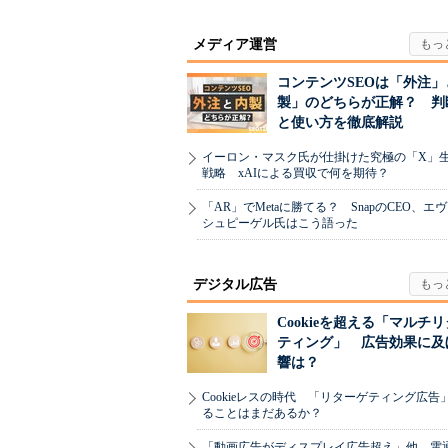
メディア運営
コンテンツSEOは「外注」
製」のどちらが正解？ 判
と使い方を徹底解説
イーロン・マスク氏が仕掛けた究極の「X」
戦略 xAIによる買収で何を期待？
「AR」でMetaに勝てる？ SnapのCEO、エ
シュピーゲル氏はこう語った
デジタル広告
Cookieを超える「マルチ
ティング」 広告効果に及
響は？
Cookieレスの時代 「リターゲティング広告
ることはまだあるか？
「動画広告がディスプレイ広告超え」他、電通「