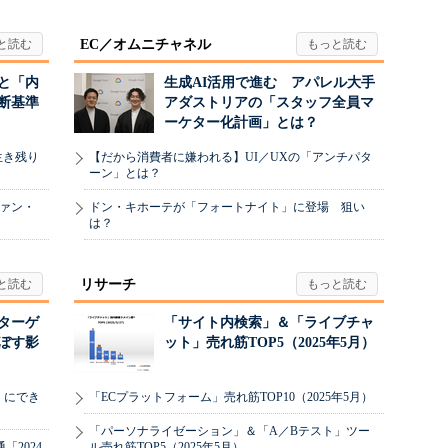
EC／オムニチャネル
と「内
生成AI活用で進む アパレル大手
断基準
アダストリアの「スタッフ全員マ
ーケター化計画」とは？
生き残り
【だから消費者に嫌われる】UI／UXの「アンチパタ
ーン」とは？
ヴァン・
ドン・キホーテが「フォートナイト」に登場 狙い
は？
リサーチ
リターゲ
「サイト内検索」＆「ライブチャ
ぼす影
ット」売れ筋TOP5（2025年5月）
」にでき
「ECプラットフォーム」売れ筋TOP10（2025年5月）
「パーソナライゼーション」＆「A／Bテスト」ツー
2024
ル売れ筋TOP5（2025年5月）