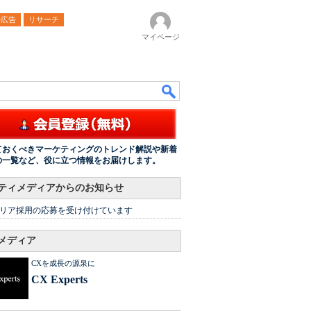
ル広告
リサーチ
マイページ
ておくべきマーケティングのトレンド解説や新着
の一覧など、役に立つ情報をお届けします。
ティメディアからのお知らせ
リア採用の応募を受け付けています
メディア
CXを成長の源泉に
CX Experts