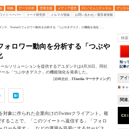
戦略
データ分析
営業支援
メディア運営
EC／オムニチャネル
デジタ
B
ワイトペーパー
リード研究所
メルマガ登録
お問い合わせ／運営者情報
ダンテ、Twitterのフォロワー動向を分析する「つぶやきデスク」の機能を強化：...
rのフォロワー動向を分析する「つぶや
化
知っ
メールソリューションを提供するアユダンテは4月26日、同社
記事
ツール「つぶやきデスク」の機能強化を発表した。
アイ
[岩崎史絵，
ITmedia マーケティング
]
キャ
関連
象に作られた企業向けのTwitterクライアント。複
理することで、「このツイートへ返信する」「フォロ
ォローを返す」 などの運用を容易にするサービス