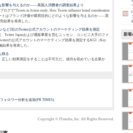
にどんな影響を与えるのか――英国人消費者の調査結果より
ets in Action study: How Tweets influence brand consideration
nsumers”（「ツイートはブランド評価や購買目的にどのような影響を与えるのか――英
究結果を発表した。
など2社のTwitter公式アカウントのマーケティング効果を測定
新着e
Twitter Japanおよび通販事業を営むニッセン、コンビニ大手のファ
itterの公式アカウントのマーケティング効果を測定するKGI（Key
査の実施結果を発表した。
勝ち残る
う場合、正しい効果測定をすることは不可欠だ。成功を収めている企業か
ロワー分析を追加(PR TIMES)
Copyright © ITmedia, Inc. All Rights Reserved.