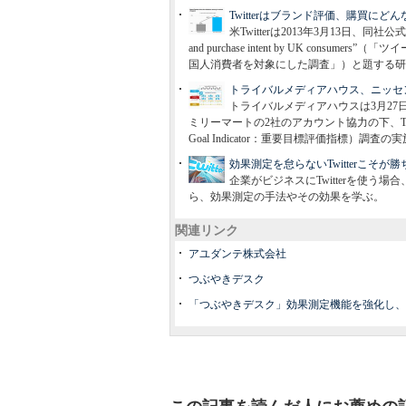
Twitterはブランド評価、購買
米Twitterは2013年3月13日、同社公式ブログで“Twe
and purchase intent by UK co
国人消費者を対象にした調査」）と題する研
トライバルメディアハウス、ニッセン
トライバルメディアハウスは3月27日、
ミリーマートの2社のアカウント協力の下、Tw
Goal Indicator：重要目標評価指標）調
効果測定を怠らないTwitterこそが
企業がビジネスにTwitterを使
ら、効果測定の手法やその効果を学ぶ。
関連リンク
アユダンテ株式会社
つぶやきデスク
「つぶやきデスク」効果測定機能を強化し、フォ