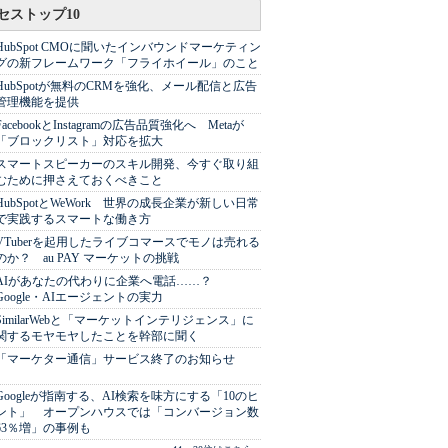
セストップ10
HubSpot CMOに聞いたインバウンドマーケティン
グの新フレームワーク「フライホイール」のこと
HubSpotが無料のCRMを強化、メール配信と広告
管理機能を提供
FacebookとInstagramの広告品質強化へ Metaが
「ブロックリスト」対応を拡大
スマートスピーカーのスキル開発、今すぐ取り組
むために押さえておくべきこと
HubSpotとWeWork 世界の成長企業が新しい日常
で実践するスマートな働き方
VTuberを起用したライブコマースでモノは売れる
のか？ au PAY マーケットの挑戦
AIがあなたの代わりに企業へ電話……？
Google・AIエージェントの実力
SimilarWebと「マーケットインテリジェンス」に
関するモヤモヤしたことを幹部に聞く
「マーケター通信」サービス終了のお知らせ
Googleが指南する、AI検索を味方にする「10のヒ
ント」 オープンハウスでは「コンバージョン数
63％増」の事例も