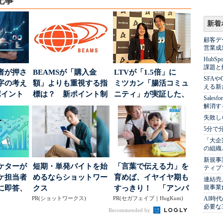
記事
新着
顧客デ
営業成
Hub
課題と
者が押さ
BEAMSが「購入金
LTVが「1.5倍」に
SFA
字の考え
額」よりも重視する指
ミツカン「腸活コミュ
える新
ポイント
標は？ 新ポイント制
ニティ」が実証した、
Sale
度の狙い
値上げ時代に選ば...
解消す
失敗し
5分で
「大企
の組織
新規事
ケターが
短期・単発バイトを始
「言葉で伝える力」を
ティブ
ーケ担当者
めるならショットワー
育めば、イヤイヤ期も
連結売
規事業
に即答、
クス
すっきり！ 「アンパ
PR(ショットワークス)
PR(セガフェイブ｜HugKum)
ンマン ことばずかん...
AI時
必要な
Recommended by