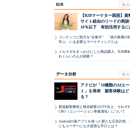
B2B
【B2Bマーケター困惑】資
サイト経由のリードの商談
10％以下 有効活用するに
コンテンツに戦力を“全集中” 「徳川家康の
学ぶ、いま必要なマーケティングとは
メルマガをきっかけにした商品購入、B2B商
れくらいの人が経験？
データ分析
アドビが「10種類のAIエ
ト」を発表 顧客体験はど
る？
新規顧客獲得と既存顧客のLTV向上、それぞ
CRO（コンバージョン率最適化）について
Androidの偽アプリを使った新たな広告詐欺
にもユーザーにも大迷惑な手口とは？