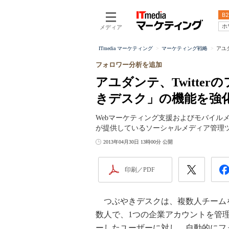
B2
ホ
メディア
ITmedia マーケティング
マーケティング戦略
アユ
フォロワー分析を追加
アユダンテ、Twitte
きデスク」の機能を強
Webマーケティング支援およびモバイル
が提供しているソーシャルメディア管理
2013年04月30日 13時00分 公開
印刷／PDF
つぶやきデスクは、複数人チームを対
数人で、1つの企業アカウントを管
ーしたユーザーに対し、自動的にフ