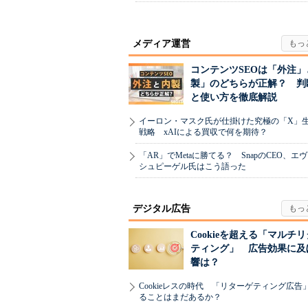
メディア運営
コンテンツSEOは「外注」
製」のどちらが正解？ 判
と使い方を徹底解説
イーロン・マスク氏が仕掛けた究極の「X」
戦略 xAIによる買収で何を期待？
「AR」でMetaに勝てる？ SnapのCEO、エ
シュピーゲル氏はこう語った
デジタル広告
Cookieを超える「マルチ
ティング」 広告効果に及
響は？
Cookieレスの時代 「リターゲティング広告
ることはまだあるか？