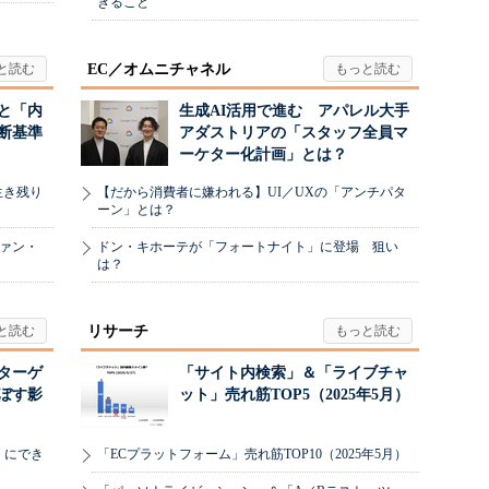
きること
EC／オムニチャネル
と「内
生成AI活用で進む アパレル大手
断基準
アダストリアの「スタッフ全員マ
ーケター化計画」とは？
生き残り
【だから消費者に嫌われる】UI／UXの「アンチパタ
ーン」とは？
ヴァン・
ドン・キホーテが「フォートナイト」に登場 狙い
は？
リサーチ
リターゲ
「サイト内検索」＆「ライブチャ
ぼす影
ット」売れ筋TOP5（2025年5月）
」にでき
「ECプラットフォーム」売れ筋TOP10（2025年5月）