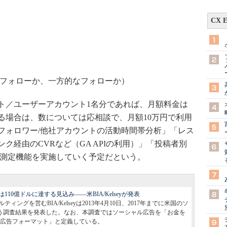
CX 
フォローか、一方的なフォローか）
／ユーザーアカウント1名分であれば、月額料金は
る場合は、数については応相談で、月額10万円で利用
フォロワー/他社アカウントの活動時間帯分析」「レス
ク経由のCVRなど（GA APIの利用）」「投稿者別
果測定機能を実施していく予定だという。
110億ドルに達する見込み――米BIA/Kelseyが発表
ングを営むBIA/Kelseyは2013年4月10日、2017年までに米国のソ
いう調査結果を発表した。なお、本調査ではソーシャル広告を「お金を
広告フォーマット」と定義している。