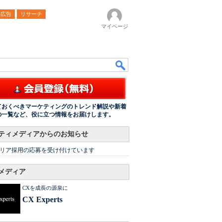
ル広告
リサーチ
マイページ
ておくべきマーケティングのトレンド解説や新着
の一覧など、役に立つ情報をお届けします。
ティメディアからのお知らせ
リア採用の応募を受け付けています
メディア
CXを成長の源泉に
CX Experts