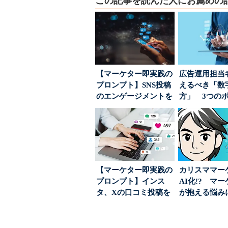
この記事を読んだ人にお薦めの
【マーケター即実践の
広告運用担当
プロンプト】SNS投稿
えるべき「数
のエンゲージメントを
方」 3つの
高めるAI活用、ポ...
とは
【マーケター即実践の
カリスママー
プロンプト】インス
AI化!? マ
タ、Xの口コミ投稿を
が抱える悩み
分析→戦略立案に生か
実力は？
す...