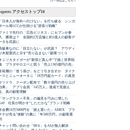
11～30位はこちら »
Experts アクセストップ10
「日本人が海外へ行けない」を打ち破る シンガ
ポール発LCCが仕掛ける“逆張り戦略”
ファミマ先行の「広告ビジネス」にセブンが参
入、勝算は？ 全国約2万店舗と約1億人の顧客デ
ータを武器に
高級車なのに「目立たない」が武器？ アウディ
が木梨憲武と示す“売り込まない”顧客づくり
オニツカタイガーが“新宿ど真ん中”で描く世界戦
略 プラダやロエベと競う「売上1365億円の先」
富裕層の「使う喜び」をどう引き出すか ダイナ
ースとニューオータニ「18万円超カード」の真意
サツドラ、クーポン配布で「数十億円の売り上げ
効果」 アプリ会員「145万人」達成で見据え
る、真の顧客理解
「サングラス＝不良」の偏見を巧みに壊した
Zoff 社長が明かす“したたかな”ブランド戦略
年会費16万5000円を「据え置いた」AMEX プラ
チナが売る"体験"の裏に「年500万円」の顧客選
別
チャット問い合わせ「98％」をAIが無人解決