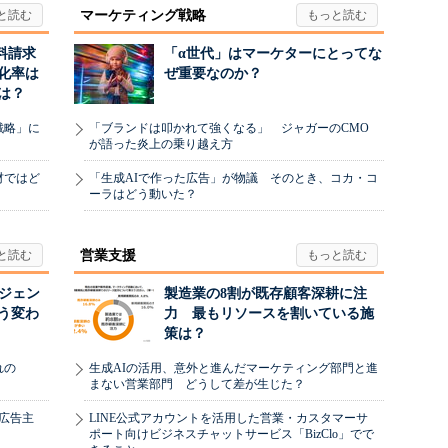
マーケティング戦略
料請求
「α世代」はマーケターにとってな
化率は
ぜ重要なのか？
は？
戦略」に
「ブランドは叩かれて強くなる」 ジャガーのCMO
が語った炎上の乗り越え方
材ではど
「生成AIで作った広告」が物議 そのとき、コカ・コ
ーラはどう動いた？
営業支援
ージェン
製造業の8割が既存顧客深耕に注
う変わ
力 最もリソースを割いている施
策は？
れの
生成AIの活用、意外と進んだマーケティング部門と進
まない営業部門 どうして差が生じた？
、広告主
LINE公式アカウントを活用した営業・カスタマーサ
ポート向けビジネスチャットサービス「BizClo」でで