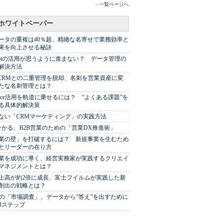
»
一覧ページへ
ホワイトペーパー
ータの重複は40％超、精緻な名寄せで業務効率と
果を向上させる秘訣
Spotの活用が思うように進まない？ データ管理の
解決方法
やCRMとの二重管理を脱却、名刺を営業資産に変
たな名刺管理とは？
sforce活用を軌道に乗せるには？ “よくある課題”を
る具体的解決策
ない「CRMマーケティング」の実践方法
分かる、B2B営業のための「営業DX推進術」
業の壁」を打破するには？ 新規事業を生むため
とリーダーの在り方
業を成功に導く、経営実務家が実践するクリエイ
マネジメントとは？
上高が約2倍に成長、富士フイルムが実践した新
創出の戦略とは？
代の「市場調査」、データから“答え”を出すために
3ステップ