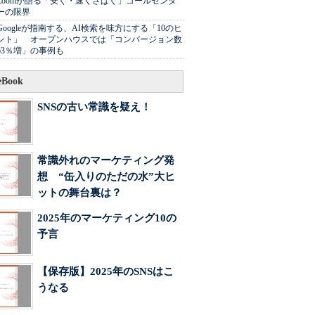
Zoomが語る「安く・速くさばく」コールセンタ
ーの限界
Googleが指南する、AI検索を味方にする「10のヒ
ント」 オープンハウスでは「コンバージョン数
63％増」の事例も
Book
SNSの古い常識を疑え！
常識外れのマーケティング発
想 “缶入りのただの水”大ヒ
ットの舞台裏は？
2025年のマーケティング10の
予言
【保存版】2025年のSNSはこ
うなる