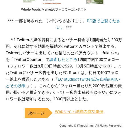
Whole Foods Marketのフォロワーコンテスト
*** 一部省略されたコンテンツがあります。
PC版でご覧くださ
い。
***
＊1 Twitterの媒体資料によるとバナー料金は1週間当たり200万
円。それに対する効果を福助のTwitterアカウントで算出する。
Twitterにバナーを出していた福助の公式アカウント「fukuske」
を「TwitterCounter」で
調査したところ
1週間で約1100フォロー
（フォロワー数は8月30日時点で529、10月5日時点で1610）。ま
たTwitterにバナー広告を出したEC Studioは、初日で100フォロ
ー以上を獲得したとある（『
EC studioのTwitter広告出稿の狙い
とその効果
』）。これらから1フォロー当たり約2000円程度の費
用が掛かると推定できるが、バナー広告出稿後もゆるやかにフォ
ロワー数は増加するため、1000円以上とした。
Webサイト誘導の成功事例
Copyright © ITmedia, Inc. All Rights Reserved.