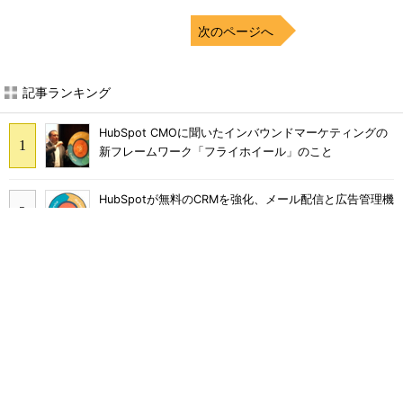
次のページへ
記事ランキング
HubSpot CMOに聞いたインバウンドマーケティングの
新フレームワーク「フライホイール」のこと
HubSpotが無料のCRMを強化、メール配信と広告管理機
能を提供
スマートスピーカーのスキル開発、今すぐ取り組むため
に押さえておくべきこと
HubSpotとWeWork 世界の成長企業が新しい日常で実
践するスマートな働き方
FacebookとInstagramの広告品質強化へ Metaが「ブ