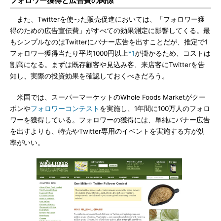
フォロワー獲得と広告費の関係
また、Twitterを使った販売促進においては、「フォロワー獲
得のための広告宣伝費」がすべての効果測定に影響してくる。最
もシンプルなのはTwitterにバナー広告を出すことだが、推定で1
フォロワー獲得当たり平均1000円以上
*1
が掛かるため、コストは
割高になる。まずは既存顧客や見込み客、来店客にTwitterを告
知し、実際の投資効果を確認しておくべきだろう。
米国では、スーパーマーケットのWhole Foods Marketがクー
ポンや
フォロワーコンテスト
を実施し、1年間に100万人のフォロ
ワーを獲得している。フォロワーの獲得には、単純にバナー広告
を出すよりも、特売やTwitter専用のイベントを実施する方が効
率がいい。