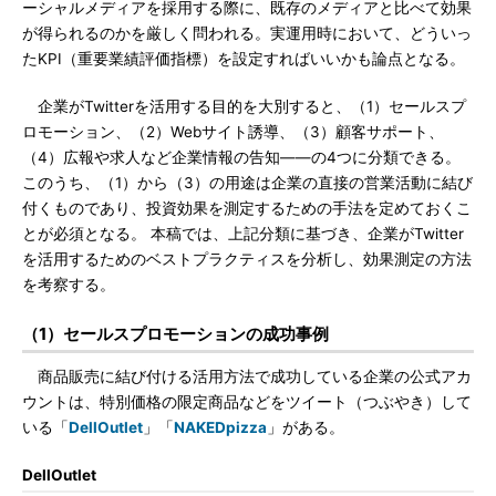
ーシャルメディアを採用する際に、既存のメディアと比べて効果
が得られるのかを厳しく問われる。実運用時において、どういっ
たKPI（重要業績評価指標）を設定すればいいかも論点となる。
企業がTwitterを活用する目的を大別すると、（1）セールスプ
ロモーション、（2）Webサイト誘導、（3）顧客サポート、
（4）広報や求人など企業情報の告知――の4つに分類できる。
このうち、（1）から（3）の用途は企業の直接の営業活動に結び
付くものであり、投資効果を測定するための手法を定めておくこ
とが必須となる。 本稿では、上記分類に基づき、企業がTwitter
を活用するためのベストプラクティスを分析し、効果測定の方法
を考察する。
（1）セールスプロモーションの成功事例
商品販売に結び付ける活用方法で成功している企業の公式アカ
ウントは、特別価格の限定商品などをツイート（つぶやき）して
いる「
DellOutlet
」「
NAKEDpizza
」がある。
DellOutlet