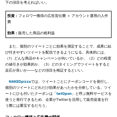
下の項目を考えればいい。
投資：
フォロワー獲得の広告宣伝費 ＋ アカウント運用の人件
費
効果：
販売した商品の粗利益
また、個別のツイートごとに効果を測定することで、成果に結
び付きやすいツイートを配信できるようになる。具体的には、
（1）どんな商品やキャンペーンが向いているか、（2）どの程度
の値引きが効果的か、（3）どのタイミングでツイートをすると
反応が良いか――などの項目を検証するといい。
NAKEDpizza
では、ツイートごとにクーポンコードを発行し、
個別のツイートにどれだけ効果があったかを分析している。ツイ
ートにひも付いたクーポンは「
twtQpon
」と呼ぶ無料サービスを
使うと発行できるため、企業がTwitterを活用して販売促進を行
う際には重宝するだろう。