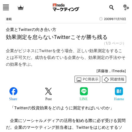
連載
2009年11月10日
企業とTwitterの向き合い方
効果測定を怠らないTwitterこそが勝ち残る
（1/3 ページ）
企業がビジネスにTwitterを使う場合、正しい効果測定をするこ
とは不可欠だ。成功を収めている企業から、効果測定の手法やそ
の効果を学ぶ。
[斉藤徹，ITmedia]
PC用表示
関連情報
Share
Post
LINE
Hatena
「Twitterの投資効果をどのように測定すればいいのか」
企業にソーシャルメディアの活用を勧める際に必ず受ける質問
だ。企業のマーケティング担当者は、Twitterをはじめとするソ