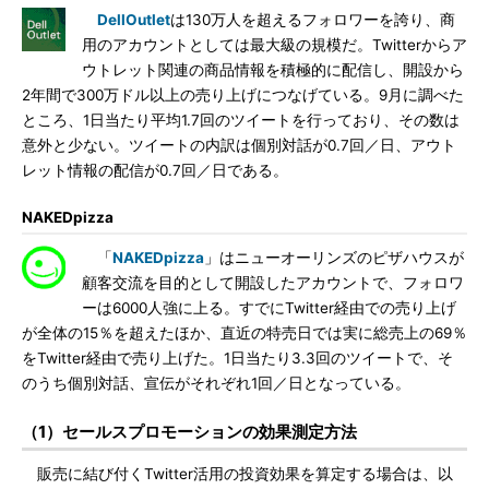
DellOutlet
は130万人を超えるフォロワーを誇り、商
用のアカウントとしては最大級の規模だ。Twitterからア
ウトレット関連の商品情報を積極的に配信し、開設から
2年間で300万ドル以上の売り上げにつなげている。9月に調べた
ところ、1日当たり平均1.7回のツイートを行っており、その数は
意外と少ない。ツイートの内訳は個別対話が0.7回／日、アウト
レット情報の配信が0.7回／日である。
NAKEDpizza
「
NAKEDpizza
」はニューオーリンズのピザハウスが
顧客交流を目的として開設したアカウントで、フォロワ
ーは6000人強に上る。すでにTwitter経由での売り上げ
が全体の15％を超えたほか、直近の特売日では実に総売上の69％
をTwitter経由で売り上げた。1日当たり3.3回のツイートで、そ
のうち個別対話、宣伝がそれぞれ1回／日となっている。
（1）セールスプロモーションの効果測定方法
販売に結び付くTwitter活用の投資効果を算定する場合は、以