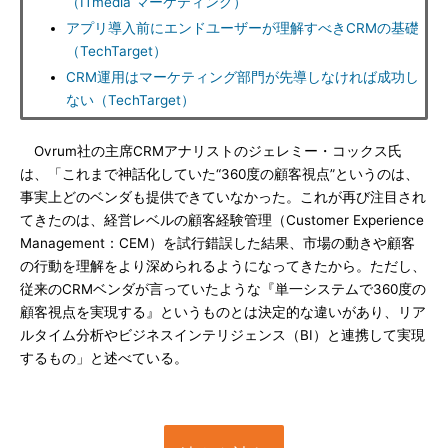
（ITmedia マーケティング）
アプリ導入前にエンドユーザーが理解すべきCRMの基礎
（TechTarget）
CRM運用はマーケティング部門が先導しなければ成功し
ない（TechTarget）
Ovrum社の主席CRMアナリストのジェレミー・コックス氏
は、「これまで神話化していた“360度の顧客視点”というのは、
事実上どのベンダも提供できていなかった。これが再び注目され
てきたのは、経営レベルの顧客経験管理（Customer Experience
Management：CEM）を試行錯誤した結果、市場の動きや顧客
の行動を理解をより深められるようになってきたから。ただし、
従来のCRMベンダが言っていたような『単一システムで360度の
顧客視点を実現する』というものとは決定的な違いがあり、リア
ルタイム分析やビジネスインテリジェンス（BI）と連携して実現
するもの」と述べている。