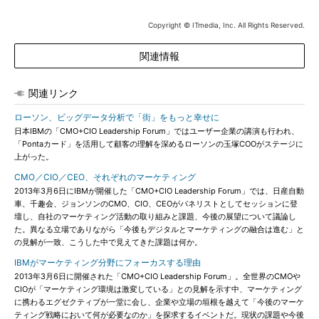
Copyright © ITmedia, Inc. All Rights Reserved.
関連情報
関連リンク
ローソン、ビッグデータ分析で「街」をもっと幸せに
日本IBMの「CMO+CIO Leadership Forum」ではユーザー企業の講演も行われ、
「Pontaカード」を活用して顧客の理解を深めるローソンの玉塚COOがステージに
上がった。
CMO／CIO／CEO、それぞれのマーケティング
2013年3月6日にIBMが開催した「CMO+CIO Leadership Forum」では、日産自動
車、千趣会、ジョンソンのCMO、CIO、CEOがパネリストとしてセッションに登
壇し、自社のマーケティング活動の取り組みと課題、今後の展望について議論し
た。異なる立場でありながら「今後もデジタルとマーケティングの融合は進む」と
の見解が一致、こうした中で見えてきた課題は何か。
IBMがマーケティング分野にフォーカスする理由
2013年3月6日に開催された「CMO+CIO Leadership Forum」。全世界のCMOや
CIOが「マーケティング環境は激変している」との見解を示す中、マーケティング
に携わるエグゼクティブが一堂に会し、企業や立場の垣根を越えて「今後のマーケ
ティング戦略において何が必要なのか」を探求するイベントだ。現状の課題や今後