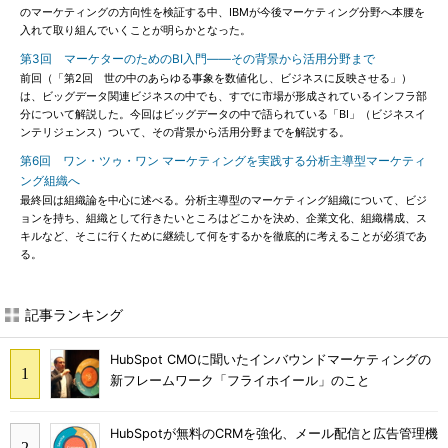
のマーケティングの方向性を検証する中、IBMが今後マーケティング分野へ本腰を
入れて取り組んでいくことが明らかとなった。
第3回 マーケターのためのBI入門――その背景から活用分野まで
前回（「第2回 世の中のあらゆる事象を数値化し、ビジネスに反映させる」）
は、ビッグデータ関連ビジネスの中でも、すでに市場が形成されているインフラ部
分について解説した。今回はビッグデータの中で語られている「BI」（ビジネスイ
ンテリジェンス）ついて、その背景から活用分野までを解説する。
第6回 ワン・ツゥ・ワン マーケティングを実践する分析主導型マーケティ
ング組織へ
最終回は組織論を中心に述べる。分析主導型のマーケティング組織について、ビジ
ョンを持ち、組織として行きたいところはどこかを決め、企業文化、組織構成、ス
キルなど、そこに行くために継続して何をするかを徹底的に考えることが必須であ
る。
記事ランキング
HubSpot CMOに聞いたインバウンドマーケティングの
新フレームワーク「フライホイール」のこと
HubSpotが無料のCRMを強化、メール配信と広告管理機