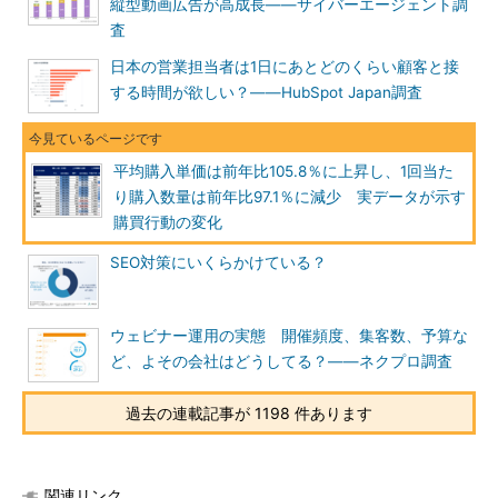
縦型動画広告が高成長――サイバーエージェント調
査
日本の営業担当者は1日にあとどのくらい顧客と接
する時間が欲しい？――HubSpot Japan調査
平均購入単価は前年比105.8％に上昇し、1回当た
り購入数量は前年比97.1％に減少 実データが示す
購買行動の変化
SEO対策にいくらかけている？
ウェビナー運用の実態 開催頻度、集客数、予算な
ど、よその会社はどうしてる？――ネクプロ調査
過去の連載記事が 1198 件あります
関連リンク