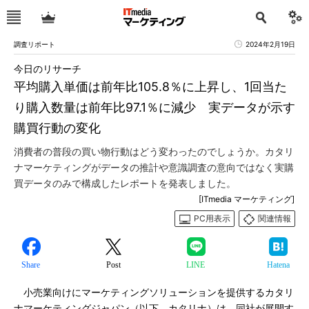
調査リポート
2024年2月19日
今日のリサーチ
平均購入単価は前年比105.8％に上昇し、1回当た
り購入数量は前年比97.1％に減少 実データが示す
購買行動の変化
消費者の普段の買い物行動はどう変わったのでしょうか。カタリ
ナマーケティングがデータの推計や意識調査の意向ではなく実購
買データのみで構成したレポートを発表しました。
[ITmedia マーケティング]
PC用表示
関連情報
Share
Post
LINE
Hatena
小売業向けにマーケティングソリューションを提供するカタリ
ナマーケティングジャパン（以下、カタリナ）は、同社が展開す