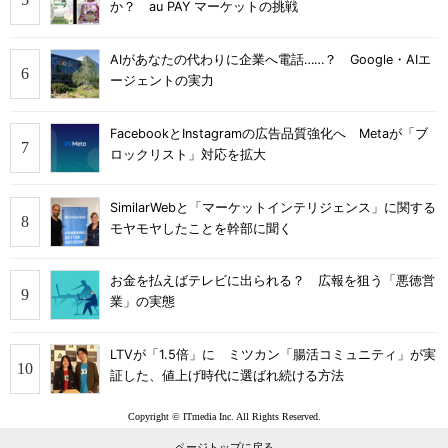
か？ au PAY マーケットの挑戦
AIがあなたの代わりに企業へ電話……？ Google・AIエ
ージェントの実力
FacebookとInstagramの広告品質強化へ Metaが「ブ
ロックリスト」対応を拡大
SimilarWebと「マーケットインテリジェンス」に関する
モヤモヤしたことを幹部に聞く
お金を払えばテレビに出られる？ 広報を狙う「悪徳営
業」の実態
LTVが「1.5倍」に ミツカン「腸活コミュニティ」が実
証した、値上げ時代に選ばれ続ける方法
Copyright © ITmedia Inc. All Rights Reserved.
ページトップに戻る