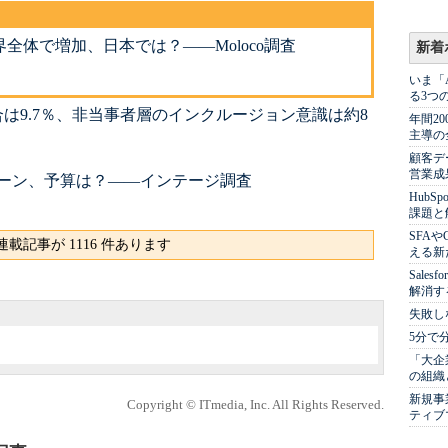
全体で増加、日本では？――Moloco調査
新着
いま「
る3つ
合は9.7％、非当事者層のインクルージョン意識は約8
年間2
主導の
顧客デ
営業成
ィーン、予算は？――インテージ調査
Hub
課題と
SFA
載記事が 1116 件あります
える新
Sale
解消す
失敗し
5分で
「大企
の組織
新規事
Copyright © ITmedia, Inc. All Rights Reserved.
ティブ