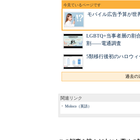
モバイル広告予算が世界
LGBTQ+当事者層の割
割――電通調査
5類移行後初のハロウ
過去の連
関連リンク
Moloco（英語）