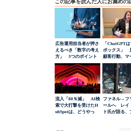
この記事を読んだ人にお薦めの
広告運用担当者が押さ
「ChatGPT
えるべき「数字の考え
ボックス」 
方」 3つのポイント
顧客行動、マ
とは
に残された打ち.
流入「80％減」 AI検
ファネル→フ
索で大打撃を受けたH
ールへ レイ
ubSpotは、どうやっ
ト氏が語る、
て“未来の顧...
が「信頼」を
め...