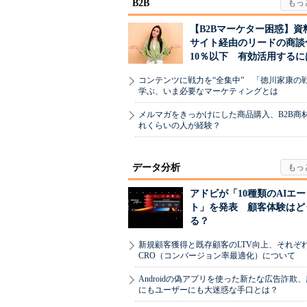
B2B
【B2Bマーケター困惑】資
サイト経由のリードの商談
10％以下 有効活用するに
コンテンツに戦力を“全集中” 「徳川家康の
学ぶ、いま必要なマーケティングとは
メルマガをきっかけにした商品購入、B2B商
れくらいの人が経験？
データ分析
アドビが「10種類のAIエ
ト」を発表 顧客体験はど
る？
新規顧客獲得と既存顧客のLTV向上、それぞ
CRO（コンバージョン率最適化）について
Androidの偽アプリを使った新たな広告詐欺
にもユーザーにも大迷惑な手口とは？