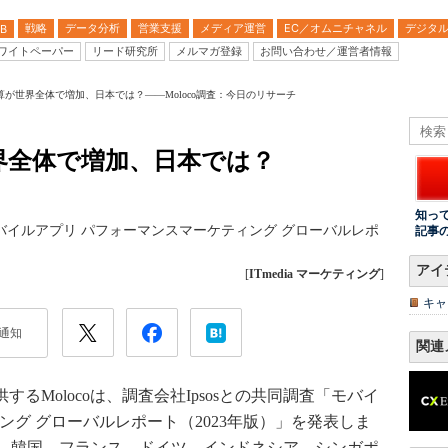
戦略
データ分析
営業支援
メディア運営
EC／オムニチャネル
デジタ
B
ワイトペーパー
リード研究所
メルマガ登録
お問い合わせ／運営者情報
が世界全体で増加、日本では？――Moloco調査：今日のリサーチ
界全体で増加、日本では？
知っ
査「モバイルアプリ パフォーマンスマーケティング グローバルレポ
記事
アイ
[
ITmedia マーケティング
]
キャ
通知
関連
るMolocoは、調査会社Ipsosとの共同調査「モバイ
ング グローバルレポート（2023年版）」を発表しま
、韓国、フランス、ドイツ、インドネシア、シンガポ