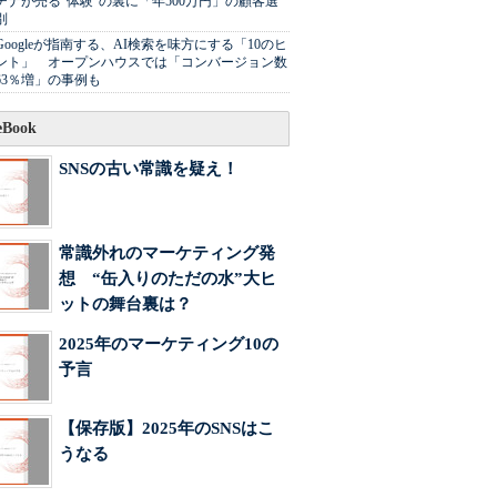
チナが売る"体験"の裏に「年500万円」の顧客選
別
Googleが指南する、AI検索を味方にする「10のヒ
ント」 オープンハウスでは「コンバージョン数
63％増」の事例も
Book
SNSの古い常識を疑え！
常識外れのマーケティング発
想 “缶入りのただの水”大ヒ
ットの舞台裏は？
2025年のマーケティング10の
予言
【保存版】2025年のSNSはこ
うなる