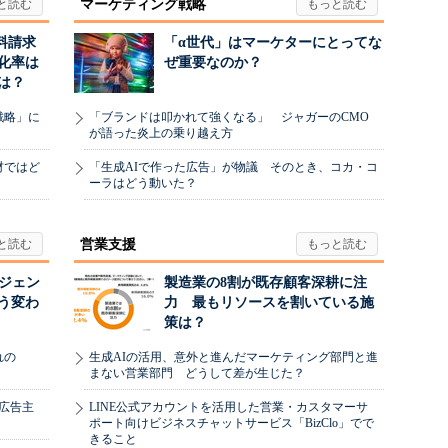
マーケティング戦略
料請求
「α世代」はマーケターにとってな
化率は
ぜ重要なのか？
は？
戦略」に
「ブランドは叩かれて強くなる」 ジャガーのCMO
が語った炎上の乗り越え方
材ではど
「生成AIで作った広告」が物議 そのとき、コカ・コ
ーラはどう動いた？
営業支援
ージェン
製造業の8割が既存顧客深耕に注
う変わ
力 最もリソースを割いている施
策は？
れの
生成AIの活用、意外と進んだマーケティング部門と進
まない営業部門 どうして差が生じた？
、広告主
LINE公式アカウントを活用した営業・カスタマーサ
ポート向けビジネスチャットサービス「BizClo」でで
きること