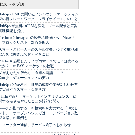
セストップ10
HubSpot CMOに聞いたインバウンドマーケティン
グの新フレームワーク「フライホイール」のこと
HubSpotが無料のCRMを強化、メール配信と広告
管理機能を提供
FacebookとInstagramの広告品質強化へ Metaが
「ブロックリスト」対応を拡大
スマートスピーカーのスキル開発、今すぐ取り組
むために押さえておくべきこと
VTuberを起用したライブコマースでモノは売れる
のか？ au PAY マーケットの挑戦
AIがあなたの代わりに企業へ電話……？
Google・AIエージェントの実力
HubSpotとWeWork 世界の成長企業が新しい日常
で実践するスマートな働き方
SimilarWebと「マーケットインテリジェンス」に
関するモヤモヤしたことを幹部に聞く
Googleが指南する、AI検索を味方にする「10のヒ
ント」 オープンハウスでは「コンバージョン数
63％増」の事例も
「マーケター通信」サービス終了のお知らせ