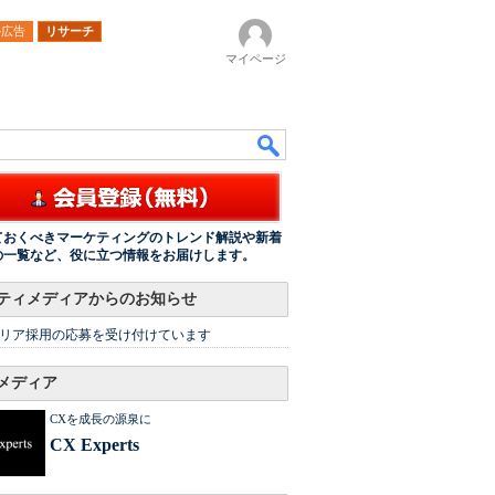
ル広告
リサーチ
マイページ
ておくべきマーケティングのトレンド解説や新着
の一覧など、役に立つ情報をお届けします。
ティメディアからのお知らせ
リア採用の応募を受け付けています
メディア
CXを成長の源泉に
CX Experts