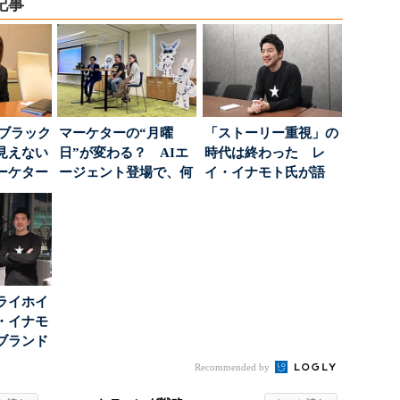
記事
はブラック
マーケターの“月曜
「ストーリー重視」の
見えない
日”が変わる？ AIエ
時代は終わった レ
ーケター
ージェント登場で、何
イ・イナモト氏が語
..
が起きるか
る、信頼を軸にしたブ
ラン...
ライホイ
・イナモ
ブランド
得るた
Recommended by