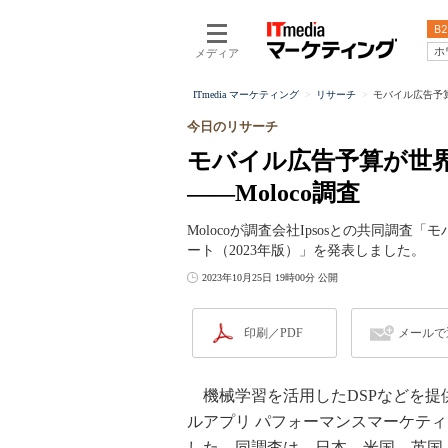
B2
ホ
メディア
ITmedia マーケティング
リサーチ
モバイル広告予算
今日のリサーチ
モバイル広告予算が世
――Moloco調査
Molocoが調査会社Ipsosとの共同調
ート（2023年版）」を発表しました。
2023年10月25日 19時00分 公開
印刷／PDF
メールで
機械学習を活用したDSPなどを提供す
ルアプリ パフォーマンスマーケティ
した。同調査は、日本、米国、英国