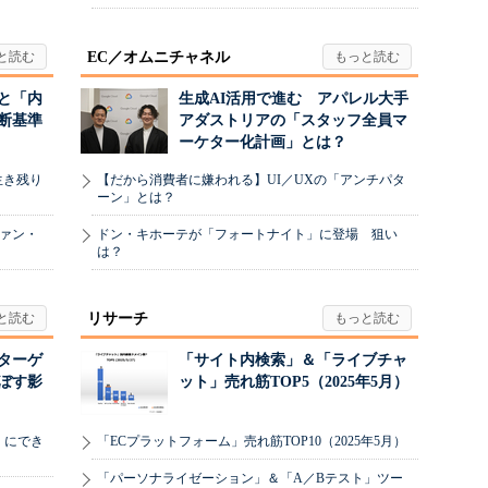
EC／オムニチャネル
と「内
生成AI活用で進む アパレル大手
断基準
アダストリアの「スタッフ全員マ
ーケター化計画」とは？
生き残り
【だから消費者に嫌われる】UI／UXの「アンチパタ
ーン」とは？
ヴァン・
ドン・キホーテが「フォートナイト」に登場 狙い
は？
リサーチ
リターゲ
「サイト内検索」＆「ライブチャ
ぼす影
ット」売れ筋TOP5（2025年5月）
」にでき
「ECプラットフォーム」売れ筋TOP10（2025年5月）
「パーソナライゼーション」＆「A／Bテスト」ツー