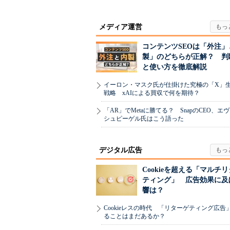
メディア運営
コンテンツSEOは「外注」
製」のどちらが正解？ 判
と使い方を徹底解説
イーロン・マスク氏が仕掛けた究極の「X」
戦略 xAIによる買収で何を期待？
「AR」でMetaに勝てる？ SnapのCEO、エ
シュピーゲル氏はこう語った
デジタル広告
Cookieを超える「マルチ
ティング」 広告効果に及
響は？
Cookieレスの時代 「リターゲティング広告
ることはまだあるか？