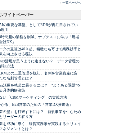
»
一覧ページへ
ホワイトペーパー
AIの重要な基盤」としてRDBが再注目されてい
の理由
00時間超の業務を削減、ナブテスコに学ぶ「現場
全社DX」
ータの重複は40％超、精緻な名寄せで業務効率と
果を向上させる秘訣
Spotの活用が思うように進まない？ データ管理の
解決方法
やCRMとの二重管理を脱却、名刺を営業資産に変
たな名刺管理とは？
sforce活用を軌道に乗せるには？ “よくある課題”を
る具体的解決策
ない「CRMマーケティング」の実践方法
分かる、B2B営業のための「営業DX推進術」
業の壁」を打破するには？ 新規事業を生むため
とリーダーの在り方
業を成功に導く、経営実務家が実践するクリエイ
マネジメントとは？