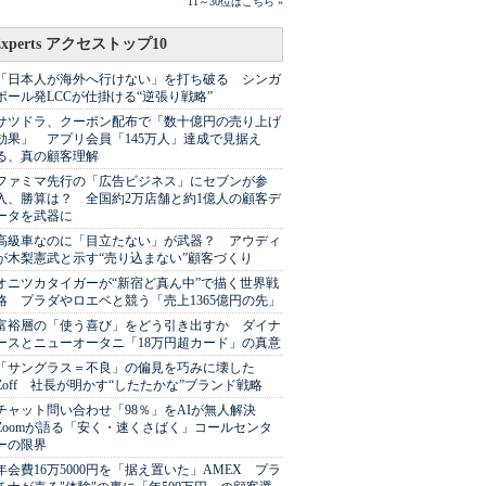
11～30位はこちら »
Experts アクセストップ10
「日本人が海外へ行けない」を打ち破る シンガ
ポール発LCCが仕掛ける“逆張り戦略”
サツドラ、クーポン配布で「数十億円の売り上げ
効果」 アプリ会員「145万人」達成で見据え
る、真の顧客理解
ファミマ先行の「広告ビジネス」にセブンが参
入、勝算は？ 全国約2万店舗と約1億人の顧客デ
ータを武器に
高級車なのに「目立たない」が武器？ アウディ
が木梨憲武と示す“売り込まない”顧客づくり
オニツカタイガーが“新宿ど真ん中”で描く世界戦
略 プラダやロエベと競う「売上1365億円の先」
富裕層の「使う喜び」をどう引き出すか ダイナ
ースとニューオータニ「18万円超カード」の真意
「サングラス＝不良」の偏見を巧みに壊した
Zoff 社長が明かす“したたかな”ブランド戦略
チャット問い合わせ「98％」をAIが無人解決
Zoomが語る「安く・速くさばく」コールセンタ
ーの限界
年会費16万5000円を「据え置いた」AMEX プラ