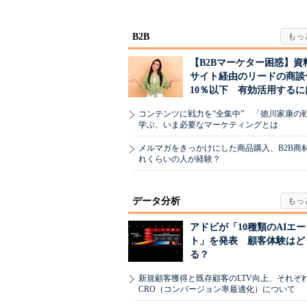
B2B
【B2Bマーケター困惑】資
サイト経由のリードの商談
10％以下 有効活用するに
コンテンツに戦力を“全集中” 「徳川家康の
学ぶ、いま必要なマーケティングとは
メルマガをきっかけにした商品購入、B2B商
れくらいの人が経験？
データ分析
アドビが「10種類のAIエ
ト」を発表 顧客体験はど
る？
新規顧客獲得と既存顧客のLTV向上、それぞ
CRO（コンバージョン率最適化）について