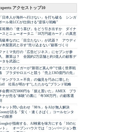
Experts アクセストップ10
「日本人が海外へ行けない」を打ち破る シンガ
ポール発LCCが仕掛ける“逆張り戦略”
富裕層の「使う喜び」をどう引き出すか ダイナ
ースとニューオータニ「18万円超カード」の真意
高級車なのに「目立たない」が武器？ アウディ
が木梨憲武と示す“売り込まない”顧客づくり
ファミマ先行の「広告ビジネス」にセブンが参
入、勝算は？ 全国約2万店舗と約1億人の顧客デ
ータを武器に
オニツカタイガーが“新宿ど真ん中”で描く世界戦
略 プラダやロエベと競う「売上1365億円の先」
「サングラス＝不良」の偏見を巧みに壊した
Zoff 社長が明かす“したたかな”ブランド戦略
年会費16万5000円を「据え置いた」AMEX プラ
チナが売る"体験"の裏に「年500万円」の顧客選
別
チャット問い合わせ「98％」をAIが無人解決
Zoomが語る「安く・速くさばく」コールセンタ
ーの限界
Googleが指南する、AI検索を味方にする「10のヒ
ント」 オープンハウスでは「コンバージョン数