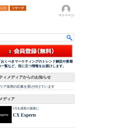
ル広告
リサーチ
マイページ
ておくべきマーケティングのトレンド解説や新着
の一覧など、役に立つ情報をお届けします。
ティメディアからのお知らせ
リア採用の応募を受け付けています
メディア
CXを成長の源泉に
CX Experts