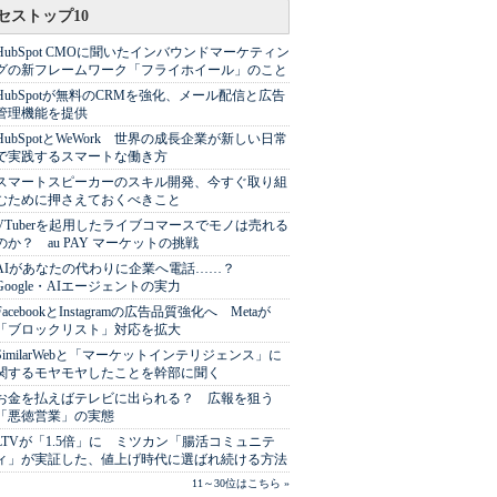
セストップ10
HubSpot CMOに聞いたインバウンドマーケティン
グの新フレームワーク「フライホイール」のこと
HubSpotが無料のCRMを強化、メール配信と広告
管理機能を提供
HubSpotとWeWork 世界の成長企業が新しい日常
で実践するスマートな働き方
スマートスピーカーのスキル開発、今すぐ取り組
むために押さえておくべきこと
VTuberを起用したライブコマースでモノは売れる
のか？ au PAY マーケットの挑戦
AIがあなたの代わりに企業へ電話……？
Google・AIエージェントの実力
FacebookとInstagramの広告品質強化へ Metaが
「ブロックリスト」対応を拡大
SimilarWebと「マーケットインテリジェンス」に
関するモヤモヤしたことを幹部に聞く
お金を払えばテレビに出られる？ 広報を狙う
「悪徳営業」の実態
LTVが「1.5倍」に ミツカン「腸活コミュニテ
ィ」が実証した、値上げ時代に選ばれ続ける方法
11～30位はこちら »