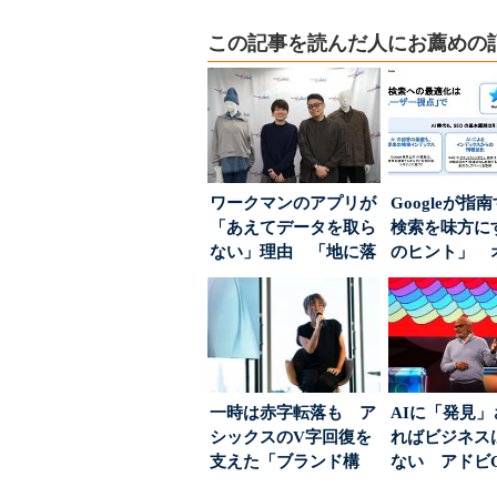
この記事を読んだ人にお薦めの
ワークマンのアプリが
Googleが指
「あえてデータを取ら
検索を味方にす
ない」理由 「地に落
のヒント」 
ちた顧客満足度」を
ハウスでは...
引...
一時は赤字転落も ア
AIに「発見
シックスのV字回復を
ればビジネス
支えた「ブランド構
ない アドビ
築」の考え方
った、AIエージ