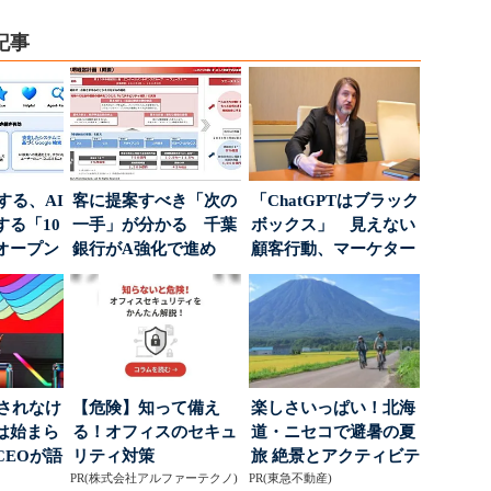
記事
南する、AI
客に提案すべき「次の
「ChatGPTはブラック
る「10
一手」が分かる 千葉
ボックス」 見えない
オープン
銀行がA強化で進め
顧客行動、マーケター
る“One to On...
に残された打ち...
」されなけ
【危険】知って備え
楽しさいっぱい！北海
は始まら
る！オフィスのセキュ
道・ニセコで避暑の夏
CEOが語
リティ対策
旅 絶景とアクティビテ
...
PR(株式会社アルファーテクノ)
PR(東急不動産)
ィが揃う「ニセコ東...