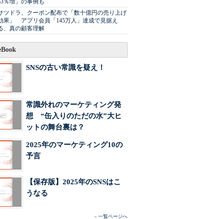
63％増」の事例も
サツドラ、クーポン配布で「数十億円の売り上げ
効果」 アプリ会員「145万人」達成で見据え
る、真の顧客理解
Book
SNSの古い常識を疑え！
常識外れのマーケティング発
想 “缶入りのただの水”大ヒ
ットの舞台裏は？
2025年のマーケティング10の
予言
【保存版】2025年のSNSはこ
うなる
»
一覧ページへ