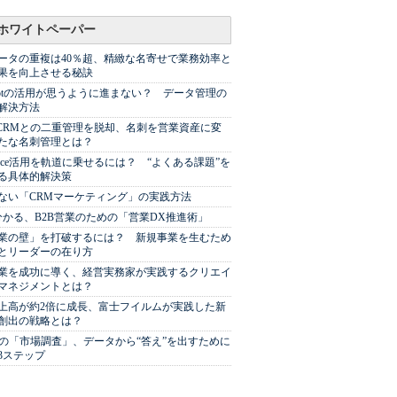
ホワイトペーパー
ータの重複は40％超、精緻な名寄せで業務効率と
果を向上させる秘訣
Spotの活用が思うように進まない？ データ管理の
解決方法
やCRMとの二重管理を脱却、名刺を営業資産に変
たな名刺管理とは？
sforce活用を軌道に乗せるには？ “よくある課題”を
る具体的解決策
ない「CRMマーケティング」の実践方法
分かる、B2B営業のための「営業DX推進術」
業の壁」を打破するには？ 新規事業を生むため
とリーダーの在り方
業を成功に導く、経営実務家が実践するクリエイ
マネジメントとは？
上高が約2倍に成長、富士フイルムが実践した新
創出の戦略とは？
代の「市場調査」、データから“答え”を出すために
3ステップ