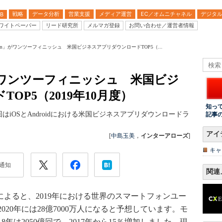
戦略
データ分析
営業支援
メディア運営
EC／オムニチャネル
デジタ
B
ワイトペーパー
リード研究所
メルマガ登録
お問い合わせ／運営者情報
Zoom」がワンツーフィニッシュ 米国ビジネスアプリダウンロードTOP5（...
m」がワンツーフィニッシュ 米国ビジ
OP5（2019年10月度）
知っ
iOSとAndroidにおける米国ビジネスアプリダウンロードラ
記事
アイ
[
中島玉美
，
インターアローズ
]
キャ
通知
関連
ータによると、2019年における世界のスマートフォンユー
2020年には28億7000万人になると予想しています。モ
年は2050億回で、2017年から15％増加しました。現