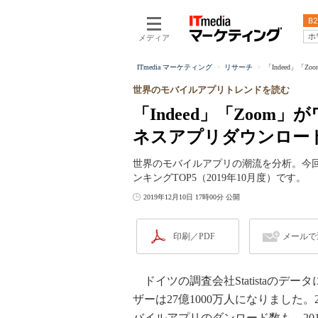
B2
ホ
メディア
ITmedia マーケティング
リサーチ
「Indeed」「
世界のモバイルアプリトレンドを読む
「Indeed」「Zoo
ネスアプリダウンロードT
世界のモバイルアプリの潮流を分析。今回は
ンキングTOP5（2019年10月度）です。
2019年12月10日 17時00分 公開
印刷／PDF
メールで
ドイツの調査会社Statistaのデ
ザーは27億1000万人になりました。
バイルアプリのダンロード数も、2018