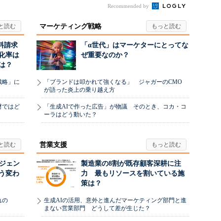
Recommended by
マーケティング戦略
料請求
「α世代」はマーケターにとってな
化率は
ぜ重要なのか？
は？
戦略」に
「ブランドは叩かれて強くなる」 ジャガーのCMO
が語った炎上の乗り越え方
材ではど
「生成AIで作った広告」が物議 そのとき、コカ・コ
ーラはどう動いた？
営業支援
ージェン
製造業の8割が既存顧客深耕に注
う変わ
力 最もリソースを割いている施
策は？
れの
生成AIの活用、意外と進んだマーケティング部門と進
まない営業部門 どうして差が生じた？