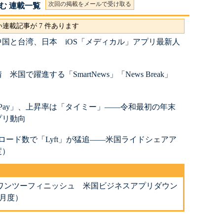
次回の掲載をメールで受け取る
む 連載一覧
連載記事が 7 件あります
国と台湾、日本 iOS「メディカル」アプリ最新人
国で躍進する「SmartNews」「News Break」
yPay」、上昇率は「タイミー」――令和最初の年末
プリ動向
ンロード数で「Lyft」が猛追――米国ライドシェアア
度）
m」がワンツーフィニッシュ 米国ビジネスアプリダウン
0月度）