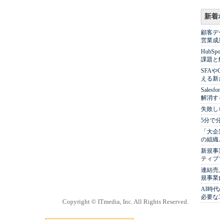
新着
顧客デ
営業成
Hub
課題と
SFA
える新
Sale
解消す
失敗し
5分で
「大企
の組織
新規事
ティブ
連結売
規事業
AI時
必要な
Copyright © ITmedia, Inc. All Rights Reserved.