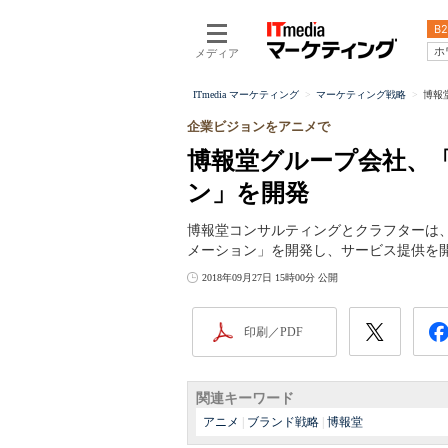
B2
ホ
メディア
ITmedia マーケティング
マーケティング戦略
博報
企業ビジョンをアニメで
博報堂グループ会社、
ン」を開発
博報堂コンサルティングとクラフターは
メーション」を開発し、サービス提供を
2018年09月27日 15時00分 公開
印刷／PDF
関連キーワード
アニメ
|
ブランド戦略
|
博報堂