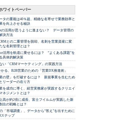
ホワイトペーパー
ータの重複は40％超、精緻な名寄せで業務効率と
果を向上させる秘訣
Spotの活用が思うように進まない？ データ管理の
解決方法
やCRMとの二重管理を脱却、名刺を営業資産に変
たな名刺管理とは？
sforce活用を軌道に乗せるには？ “よくある課題”を
る具体的解決策
ない「CRMマーケティング」の実践方法
分かる、B2B営業のための「営業DX推進術」
業の壁」を打破するには？ 新規事業を生むため
とリーダーの在り方
業を成功に導く、経営実務家が実践するクリエイ
マネジメントとは？
上高が約2倍に成長、富士フイルムが実践した新
創出の戦略とは？
代の「市場調査」、データから“答え”を出すために
3ステップ