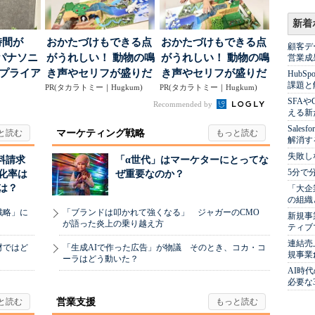
新着
時間が
おかたづけもできる点
おかたづけもできる点
顧客デ
パナソニ
がうれしい！ 動物の鳴
がうれしい！ 動物の鳴
営業成
アプライア
き声やセリフが盛りだ
き声やセリフが盛りだ
Hub
課題と
o...
PR(タカラトミー｜Hugkum)
くさんの「アニア ...
PR(タカラトミー｜Hugkum)
くさんの「アニア ...
SFA
Recommended by
える新
Sale
マーケティング戦略
解消す
失敗し
料請求
「α世代」はマーケターにとってな
5分で
化率は
ぜ重要なのか？
は？
「大企
の組織
戦略」に
「ブランドは叩かれて強くなる」 ジャガーのCMO
新規事
が語った炎上の乗り越え方
ティブ
連結売
材ではど
「生成AIで作った広告」が物議 そのとき、コカ・コ
規事業
ーラはどう動いた？
AI時
必要な
営業支援