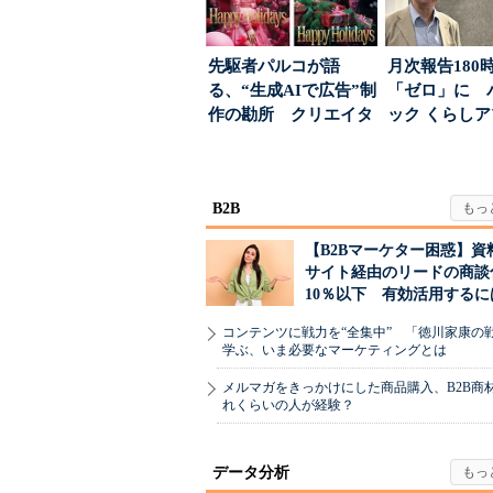
先駆者パルコが語
月次報告180
る、“生成AIで広告”制
「ゼロ」に 
作の勘所 クリエイタ
ック くらし
ーに残る「重要な役
ンス社が挑んだV
割...
B2B
【B2Bマーケター困惑】資
サイト経由のリードの商談
10％以下 有効活用するに
コンテンツに戦力を“全集中” 「徳川家康の
学ぶ、いま必要なマーケティングとは
メルマガをきっかけにした商品購入、B2B商
れくらいの人が経験？
データ分析