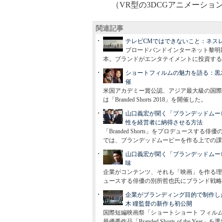
（VR型の3DCGアニメーショ
関連記事
テレビCMではできないこと：ネスレ
ブロードバンドインターネット黎明
本。ブランドがエンタテイメントに投資する
ショートフィルムの魅力を語る：黒木 瞳さん、
催
米国アカデミー賞公認、アジア最大級の国際
は「Branded Shorts 2018」を開催した。
山口義宏が聞く「ブランデッドムー
性を経営者に納得させる方法
「Branded Shorts」をプロデュース
では、ブランデッドムービーを作る上での課
山口義宏が聞く「ブランデッドムー
味
企業がコンテンツ、それも「映画」を作る理由とは
ュースする俳優の別所哲也氏にブランド戦略
企業がブランディング目的で制作したショート
木 瞳監督の新作も初公開
国際短編映画祭「ショートショート フィルムフェス
最優秀作品「Branded Shorts of the Y