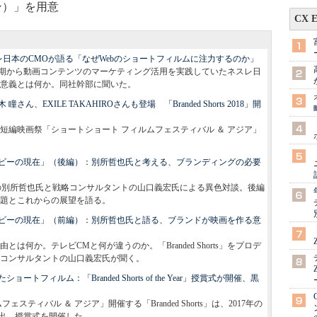
ン）」を用意
CX 
日本のCMOが語る「なぜWebのショートフィルムに注力するのか」
期から動画コンテンツのマーケティング活用を実践していたネスレ日
意義とは何か。同社幹部に聞いた。
EXILE TAKAHIROさんも登場 「Branded Shorts 2018」開
短編映画祭「ショートショート フィルムフェスティバル ＆ アジア」
ビーの現在」（後編）：別所哲也氏と考える、ブランディングの必要
する俳優の別所哲也氏と戦略コンサルタントの山口義宏氏による異色対談。後編
題とこれからの展望を語る。
ビーの現在」（前編）：別所哲也氏と語る、ブランドが映画を作る意
何か。テレビCMと何が違うのか。「Branded Shorts」をプロデ
コンサルタントの山口義宏氏が聞く。
フィルム：「Branded Shorts of the Year」授賞式が開催、黒
ティバル ＆ アジア」開催する「Branded Shorts」は、2017年の
ear」を選出。授賞式を開催した。