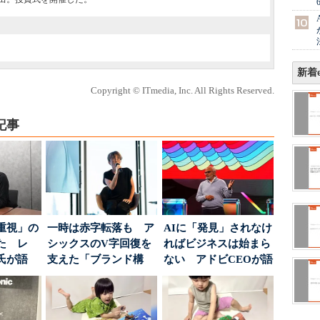
新着e
Copyright © ITmedia, Inc. All Rights Reserved.
記事
重視」の
一時は赤字転落も ア
AIに「発見」されなけ
た レ
シックスのV字回復を
ればビジネスは始まら
氏が語
支えた「ブランド構
ない アドビCEOが語
にしたブ
築」の考え方
った、AIエージ...