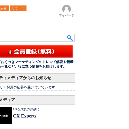
ル広告
リサーチ
マイページ
ておくべきマーケティングのトレンド解説や新着
の一覧など、役に立つ情報をお届けします。
ティメディアからのお知らせ
リア採用の応募を受け付けています
メディア
CXを成長の源泉に
CX Experts