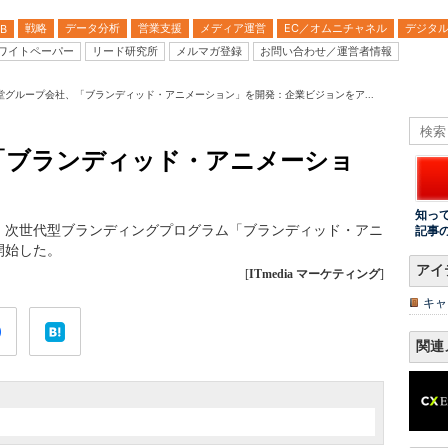
戦略
データ分析
営業支援
メディア運営
EC／オムニチャネル
デジタ
B
ワイトペーパー
リード研究所
メルマガ登録
お問い合わせ／運営者情報
堂グループ会社、「ブランディッド・アニメーション」を開発：企業ビジョンをア...
「ブランディッド・アニメーショ
知っ
、次世代型ブランディングプログラム「ブランディッド・アニ
記事
開始した。
アイ
[
ITmedia マーケティング
]
キャ
関連