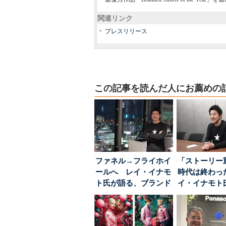
関連リンク
プレスリリース
この記事を読んだ人にお薦めの
ファネル→フライホイ
「ストーリー
ールへ レイ・イナモ
時代は終わっ
ト氏が語る、ブランド
イ・イナモト
が「信頼」を得るた
る、信頼を軸
め...
ラン...