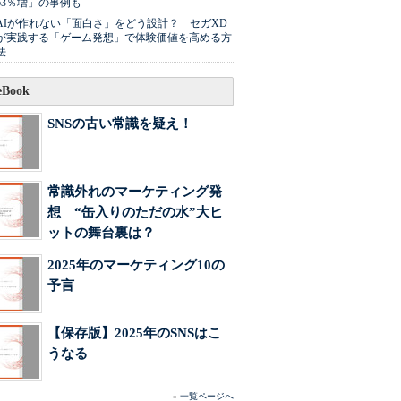
63％増」の事例も
AIが作れない「面白さ」をどう設計？ セガXD
が実践する「ゲーム発想」で体験価値を高める方
法
Book
SNSの古い常識を疑え！
常識外れのマーケティング発
想 “缶入りのただの水”大ヒ
ットの舞台裏は？
2025年のマーケティング10の
予言
【保存版】2025年のSNSはこ
うなる
»
一覧ページへ