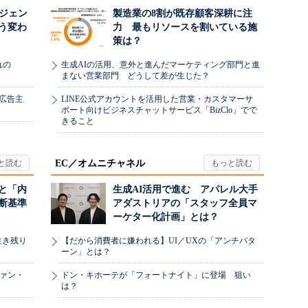
ージェン
製造業の8割が既存顧客深耕に注
う変わ
力 最もリソースを割いている施
策は？
れの
生成AIの活用、意外と進んだマーケティング部門と進
まない営業部門 どうして差が生じた？
、広告主
LINE公式アカウントを活用した営業・カスタマーサ
ポート向けビジネスチャットサービス「BizClo」でで
きること
EC／オムニチャネル
と「内
生成AI活用で進む アパレル大手
断基準
アダストリアの「スタッフ全員マ
ーケター化計画」とは？
生き残り
【だから消費者に嫌われる】UI／UXの「アンチパタ
ーン」とは？
ヴァン・
ドン・キホーテが「フォートナイト」に登場 狙い
は？