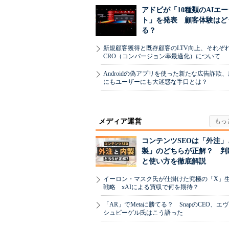
アドビが「10種類のAIエ
ト」を発表 顧客体験はど
る？
新規顧客獲得と既存顧客のLTV向上、それぞ
CRO（コンバージョン率最適化）について
Androidの偽アプリを使った新たな広告詐欺
にもユーザーにも大迷惑な手口とは？
メディア運営
コンテンツSEOは「外注」
製」のどちらが正解？ 判
と使い方を徹底解説
イーロン・マスク氏が仕掛けた究極の「X」
戦略 xAIによる買収で何を期待？
「AR」でMetaに勝てる？ SnapのCEO、エ
シュピーゲル氏はこう語った