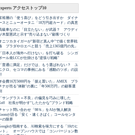
Experts アクセストップ10
富裕層の「使う喜び」をどう引き出すか ダイナ
ースとニューオータニ「18万円超カード」の真意
高級車なのに「目立たない」が武器？ アウディ
が木梨憲武と示す“売り込まない”顧客づくり
オニツカタイガーが“新宿ど真ん中”で描く世界戦
略 プラダやロエベと競う「売上1365億円の先」
「日本人が海外へ行けない」を打ち破る シンガ
ポール発LCCが仕掛ける“逆張り戦略”
「普通に満足」だけでは、もう選ばれない？ ユ
ニクロ、セコマの事例にみる「感動のツボ」の設
計
年会費16万5000円を「据え置いた」AMEX プラ
チナが売る"体験"の裏に「年500万円」の顧客選
別
「サングラス＝不良」の偏見を巧みに壊した
Zoff 社長が明かす“したたかな”ブランド戦略
チャット問い合わせ「98％」をAIが無人解決
Zoomが語る「安く・速くさばく」コールセンタ
ーの限界
Googleが指南する、AI検索を味方にする「10のヒ
ント」 オープンハウスでは「コンバージョン数