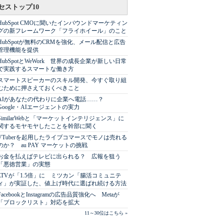
セストップ10
HubSpot CMOに聞いたインバウンドマーケティン
グの新フレームワーク「フライホイール」のこと
HubSpotが無料のCRMを強化、メール配信と広告
管理機能を提供
HubSpotとWeWork 世界の成長企業が新しい日常
で実践するスマートな働き方
スマートスピーカーのスキル開発、今すぐ取り組
むために押さえておくべきこと
AIがあなたの代わりに企業へ電話……？
Google・AIエージェントの実力
SimilarWebと「マーケットインテリジェンス」に
関するモヤモヤしたことを幹部に聞く
VTuberを起用したライブコマースでモノは売れる
のか？ au PAY マーケットの挑戦
お金を払えばテレビに出られる？ 広報を狙う
「悪徳営業」の実態
LTVが「1.5倍」に ミツカン「腸活コミュニテ
ィ」が実証した、値上げ時代に選ばれ続ける方法
FacebookとInstagramの広告品質強化へ Metaが
「ブロックリスト」対応を拡大
11～30位はこちら »