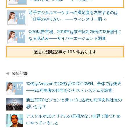
若手デジタルマーケターの満足度を左右するのは
「仕事のやりがい」――ウィンスリー調べ
O2O広告市場、2018年は前年比2.25倍の135億円に
なる見込み――サイバーエージェント調査
過去の連載記事が 105 件あります
関連記事
10代はAmazonで20代はZOZOTOWN、全体では楽天
――EC利用者の傾向をジャストシステムが調査
新生ZOZOビジョンと新ロゴに込めた前澤友作社長の
思いとは？
アスクルがECとリアルの垣根がない世界で勝つため
にやっていること