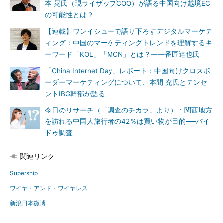
本 晃氏（現ライザップCOO）が語る中国向け越境EC
の可能性とは？
【連載】ワンイシューで語り下ろすデジタルマーケテ
ィング：中国のマーケティングトレンドを理解するキ
ーワード「KOL」「MCN」とは？――番匠達也氏
「China Internet Day」レポート：中国向けクロスボ
ーダーマーケティングについて、本間 充氏とテンセ
ントIBG幹部が語る
今日のリサーチ（「調査のチカラ」より）：関西地方
を訪れる中国人旅行者の42％は買い物が目的──バイ
ドゥ調査
関連リンク
Supership
ワイヤ・アンド・ワイヤレス
新浪日本微博