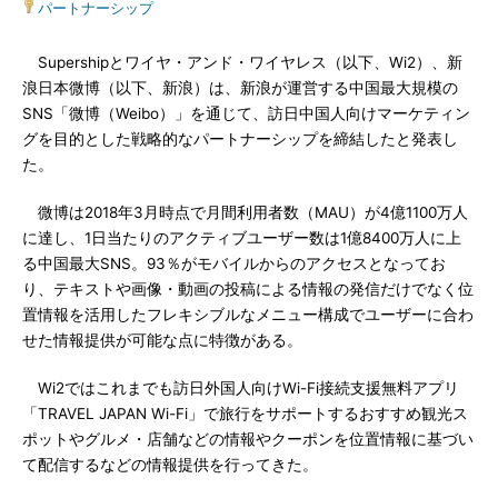
パートナーシップ
Supershipとワイヤ・アンド・ワイヤレス（以下、Wi2）、新
浪日本微博（以下、新浪）は、新浪が運営する中国最大規模の
SNS「微博（Weibo）」を通じて、訪日中国人向けマーケティン
グを目的とした戦略的なパートナーシップを締結したと発表し
た。
微博は2018年3月時点で月間利用者数（MAU）が4億1100万人
に達し、1日当たりのアクティブユーザー数は1億8400万人に上
る中国最大SNS。93％がモバイルからのアクセスとなってお
り、テキストや画像・動画の投稿による情報の発信だけでなく位
置情報を活用したフレキシブルなメニュー構成でユーザーに合わ
せた情報提供が可能な点に特徴がある。
Wi2ではこれまでも訪日外国人向けWi-Fi接続支援無料アプリ
「TRAVEL JAPAN Wi-Fi」で旅行をサポートするおすすめ観光ス
ポットやグルメ・店舗などの情報やクーポンを位置情報に基づい
て配信するなどの情報提供を行ってきた。