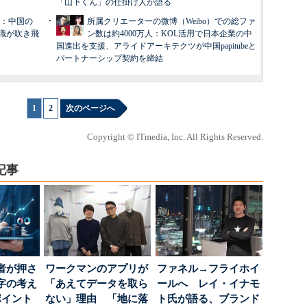
「山下くん」の仕掛け人が語る
回：中国の
所属クリエーターの微博（Weibo）での総ファ
識が吹き飛
ン数は約4000万人：KOL活用で日本企業の中
国進出を支援、アライドアーキテクツが中国papitubeと
パートナーシップ契約を締結
1
|
2
次のページへ
Copyright © ITmedia, Inc. All Rights Reserved.
記事
者が押さ
ワークマンのアプリが
ファネル→フライホイ
字の考え
「あえてデータを取ら
ールへ レイ・イナモ
ポイント
ない」理由 「地に落
ト氏が語る、ブランド