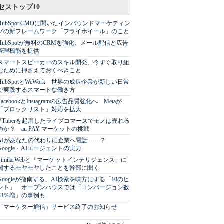
セストップ10
HubSpot CMOに聞いたインバウンドマーケティン
グの新フレームワーク「フライホイール」のこと
HubSpotが無料のCRMを強化、メール配信と広告
管理機能を提供
スマートスピーカーのスキル開発、今すぐ取り組
むために押さえておくべきこと
HubSpotとWeWork 世界の成長企業が新しい日常
で実践するスマートな働き方
FacebookとInstagramの広告品質強化へ Metaが
「ブロックリスト」対応を拡大
VTuberを起用したライブコマースでモノは売れる
のか？ au PAY マーケットの挑戦
AIがあなたの代わりに企業へ電話……？
Google・AIエージェントの実力
SimilarWebと「マーケットインテリジェンス」に
関するモヤモヤしたことを幹部に聞く
Googleが指南する、AI検索を味方にする「10のヒ
ント」 オープンハウスでは「コンバージョン数
63％増」の事例も
「マーケター通信」サービス終了のお知らせ