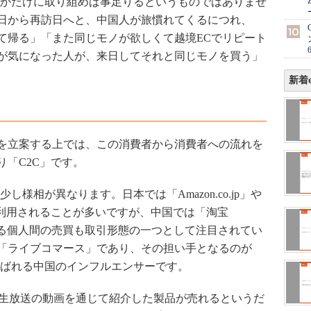
かだけに取り組めば事足りるというものではありませ
日から再訪日へと、中国人が旅慣れてくるにつれ、
て帰る」「また同じモノが欲しくて越境ECでリピート
が気になった人が、来日してそれと同じモノを買う」
新着e
を立案する上では、この消費者から消費者への流れを
「C2C」です。
様相が異なります。日本では「Amazon.co.jp」や
が利用されることが多いですが、中国では「淘宝
される個人間の売買も取引形態の一つとして注目されてい
「ライブコマース」であり、その担い手となるのが
er）」と呼ばれる中国のインフルエンサーです。
生放送の動画を通じて紹介した製品が売れるというだ