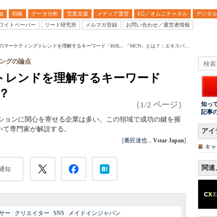
戦略
データ分析
営業支援
メディア運営
EC／オムニチャネル
デジタ
B
ワイトペーパー
リード研究所
メルマガ登録
お問い合わせ／運営者情報
のマーケティングトレンドを理解するキーワード「KOL」「MCN」とは？：エキスパ...
ングの論点
トレンドを理解するキーワード
？
（1/2 ページ）
知っ
記事
ーションに関心を寄せる企業は多い。この領域で成功の鍵を握
いて専門家が解説する。
アイ
[
番匠達也
，
Vstar Japan
]
キャ
関連
通知
サー
|
クリエイター
|
SNS
|
メイドインジャパン