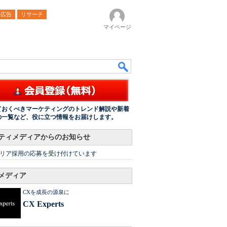
ル広告
リサーチ
マイページ
ておくべきマーケティングのトレンド解説や新着
の一覧など、役に立つ情報をお届けします。
ティメディアからのお知らせ
リア採用の応募を受け付けています
メディア
CXを成長の源泉に
CX Experts