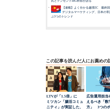
氏とテンセントIBG幹部が語る
【連載】よく分かる越境EC 最終
デジタルマーケティング、日本の常
ぶ3つのトレンド
この記事を読んだ人にお薦めの
LTVが「1.5倍」に
広告運用担当
ミツカン「腸活コミュ
えるべき「数
ニティ」が実証した、
方」 3つの