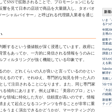
してSNSで拡散されることで、プロモーションにもな
反響を見て日本の店頭で商品を大量購入し、タオバオ
新着
する「ソーシャルバイヤー」と呼ばれる代理購入業者を通じ
いま「
る3つ
年間2
い
主導の
顧客デ
営業成
判断するという価値観が深く浸透しています。政府に
Hub
背景もあってか、一方的に発信される情報をうのみに
課題と
SFA
ルフィルタリングが強く機能している印象です。
える新
Sale
るのか、どれくらいの人が良いと言っているのかとい
解消す
与えるのです。それゆえ、専門的な知見を持った人の
失敗し
Lとして注目されることになります。また、同じ専門家
5分で
「大企
れる傾向にあります。例えば単に「美容のプロ」とい
の組織
チな領域に特化した方が、信頼度が高いのです。情報
新規事
踏まえて起点となるコンテンツを作ることが非常に重
ティブ
じをうまく演出できるかどうかが、マーケティングの