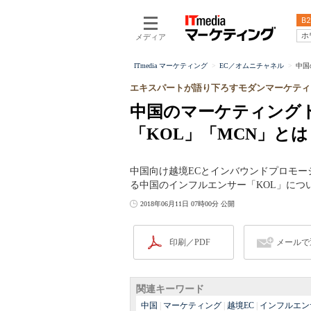
B2
ホ
メディア
ITmedia マーケティング
EC／オムニチャネル
中国
エキスパートが語り下ろすモダンマーケティ
中国のマーケティング
「KOL」「MCN」とは
中国向け越境ECとインバウンドプロモ
る中国のインフルエンサー「KOL」につ
2018年06月11日 07時00分 公開
印刷／PDF
メールで
関連キーワード
中国
|
マーケティング
|
越境EC
|
インフルエン