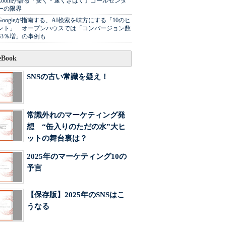
Zoomが語る「安く・速くさばく」コールセンタ
ーの限界
Googleが指南する、AI検索を味方にする「10のヒ
ント」 オープンハウスでは「コンバージョン数
63％増」の事例も
Book
SNSの古い常識を疑え！
常識外れのマーケティング発
想 “缶入りのただの水”大ヒ
ットの舞台裏は？
2025年のマーケティング10の
予言
【保存版】2025年のSNSはこ
うなる