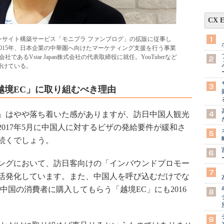
CX 
ァンサイト構築サービス「モニプラ ファンブログ」の拡販に従事し
2015年、日本企業の中華圏へ向けたマーケティング支援を行う事業
であるVstar Japan株式会社の代表取締役に就任。YouTuberなど
掛けている。
越境EC」に取り組むべき理由
い」はやや落ち着いた感がありますが、訪日中国人観光
017年5月に中国人に対するビザの発給要件が緩和さ
続くでしょう。
ングにおいて、訪日客向けの「インバウンドプロモー
活発化しています。また、中国人を呼び込むだけでな
中国の消費者に購入してもらう「越境EC」にも2016