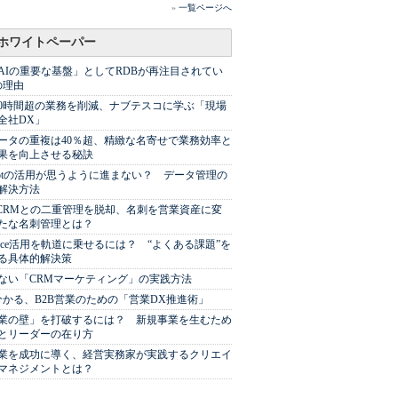
»
一覧ページへ
ホワイトペーパー
AIの重要な基盤」としてRDBが再注目されてい
の理由
00時間超の業務を削減、ナブテスコに学ぶ「現場
全社DX」
ータの重複は40％超、精緻な名寄せで業務効率と
果を向上させる秘訣
Spotの活用が思うように進まない？ データ管理の
解決方法
やCRMとの二重管理を脱却、名刺を営業資産に変
たな名刺管理とは？
sforce活用を軌道に乗せるには？ “よくある課題”を
る具体的解決策
ない「CRMマーケティング」の実践方法
分かる、B2B営業のための「営業DX推進術」
業の壁」を打破するには？ 新規事業を生むため
とリーダーの在り方
業を成功に導く、経営実務家が実践するクリエイ
マネジメントとは？