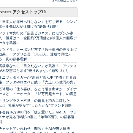
11～30位はこちら »
Experts アクセストップ10
「日本人が海外へ行けない」を打ち破る シンガ
ポール発LCCが仕掛ける“逆張り戦略”
ファミマ先行の「広告ビジネス」にセブンが参
入、勝算は？ 全国約2万店舗と約1億人の顧客デ
ータを武器に
サツドラ、クーポン配布で「数十億円の売り上げ
効果」 アプリ会員「145万人」達成で見据え
る、真の顧客理解
高級車なのに「目立たない」が武器？ アウディ
が木梨憲武と示す“売り込まない”顧客づくり
オニツカタイガーが“新宿ど真ん中”で描く世界戦
略 プラダやロエベと競う「売上1365億円の先」
富裕層の「使う喜び」をどう引き出すか ダイナ
ースとニューオータニ「18万円超カード」の真意
「サングラス＝不良」の偏見を巧みに壊した
Zoff 社長が明かす“したたかな”ブランド戦略
年会費16万5000円を「据え置いた」AMEX プラ
チナが売る"体験"の裏に「年500万円」の顧客選
別
チャット問い合わせ「98％」をAIが無人解決