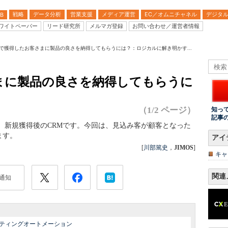
戦略
データ分析
営業支援
メディア運営
EC／オムニチャネル
デジタ
B
ワイトペーパー
リード研究所
メルマガ登録
お問い合わせ／運営者情報
で獲得したお客さまに製品の良さを納得してもらうには？：ロジカルに解き明かす...
まに製品の良さを納得してもらうに
（1/2 ページ）
知っ
記事
、新規獲得後のCRMです。今回は、見込み客が顧客となった
ます。
アイ
[
川部篤史
，
JIMOS
]
キャ
関連
通知
ティングオートメーション