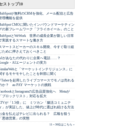
セストップ10
HubSpotが無料のCRMを強化、メール配信と広告
管理機能を提供
HubSpot CMOに聞いたインバウンドマーケティン
グの新フレームワーク「フライホイール」のこと
HubSpotとWeWork 世界の成長企業が新しい日常
で実践するスマートな働き方
スマートスピーカーのスキル開発、今すぐ取り組
むために押さえておくべきこと
AIがあなたの代わりに企業へ電話……？
Google・AIエージェントの実力
SimilarWebと「マーケットインテリジェンス」に
関するモヤモヤしたことを幹部に聞く
VTuberを起用したライブコマースでモノは売れる
のか？ au PAY マーケットの挑戦
FacebookとInstagramの広告品質強化へ Metaが
「ブロックリスト」対応を拡大
LTVが「1.5倍」に ミツカン「腸活コミュニテ
ィ」が実証した、値上げ時代に選ばれ続ける方法
お金を払えばテレビに出られる？ 広報を狙う
「悪徳営業」の実態
11～30位はこちら »