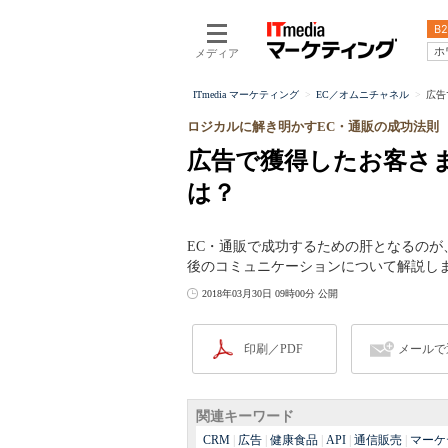
B2
ホ
メディア
ITmedia マーケティング
EC／オムニチャネル
広告
ロジカルに解き明かすEC・通販の成功法則
広告で獲得したお客さ
は？
EC・通販で成功するための肝となるのが
後のコミュニケーションについて解説し
2018年03月30日 09時00分 公開
印刷／PDF
メールで
関連キーワード
CRM
|
広告
|
健康食品
|
API
|
通信販売
|
マーケ