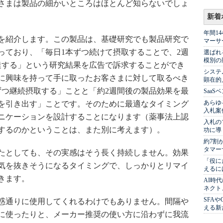
さまは製品の細かいところはほとんど知らないでしょ
新着
年間1
を紹介します。この製品は、基礎研究でも製品研究で
マーサ
っており、「毎日1本ずつ続けて摂取することで、2週
選ばれ
模別の
達する」という研究結果を広告で訴求することができ
システ
に興味を持って手に取ったお客さまに対して取るべき
顕在的
ずつ継続摂取する」ことと「約2週間後の製品効果を最
Saa
あらゆ
を引き出す」ことです。そのために最適なタイミング
入札案
ニケーションを設計することになります（薬事法上認
入札の
するのかということは、また別に考えます）。
功に導
約7割
タマー
たとしても、その実感はそう長く持続しません。効果
「役に
気を抜きそうになるタイミングで、しっかりとリマイ
えるに
きます。
AI時
ネクト
SFA
惑通りに使用してくれるわけでもありません。間隔や
える新
に使ったりと、メーカー推奨の使い方に沿わずに我流