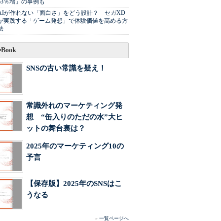
63％増」の事例も
AIが作れない「面白さ」をどう設計？ セガXD
が実践する「ゲーム発想」で体験価値を高める方
法
Book
SNSの古い常識を疑え！
常識外れのマーケティング発
想 “缶入りのただの水”大ヒ
ットの舞台裏は？
2025年のマーケティング10の
予言
【保存版】2025年のSNSはこ
うなる
»
一覧ページへ