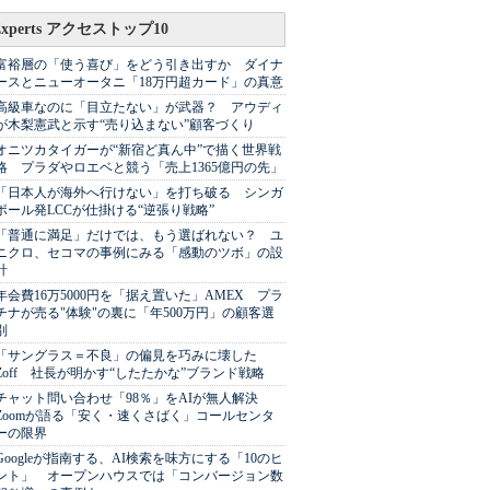
Experts アクセストップ10
富裕層の「使う喜び」をどう引き出すか ダイナ
ースとニューオータニ「18万円超カード」の真意
高級車なのに「目立たない」が武器？ アウディ
が木梨憲武と示す“売り込まない”顧客づくり
オニツカタイガーが“新宿ど真ん中”で描く世界戦
略 プラダやロエベと競う「売上1365億円の先」
「日本人が海外へ行けない」を打ち破る シンガ
ポール発LCCが仕掛ける“逆張り戦略”
「普通に満足」だけでは、もう選ばれない？ ユ
ニクロ、セコマの事例にみる「感動のツボ」の設
計
年会費16万5000円を「据え置いた」AMEX プラ
チナが売る"体験"の裏に「年500万円」の顧客選
別
「サングラス＝不良」の偏見を巧みに壊した
Zoff 社長が明かす“したたかな”ブランド戦略
チャット問い合わせ「98％」をAIが無人解決
Zoomが語る「安く・速くさばく」コールセンタ
ーの限界
Googleが指南する、AI検索を味方にする「10のヒ
ント」 オープンハウスでは「コンバージョン数