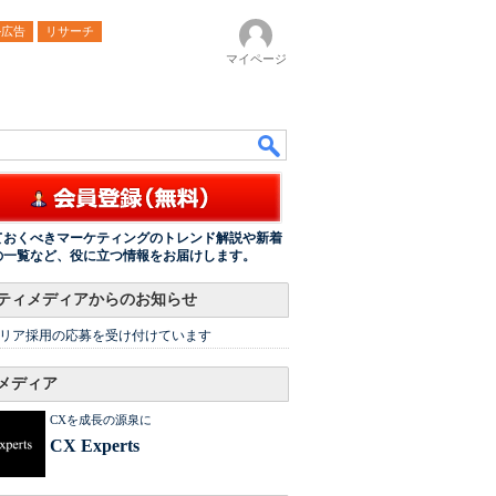
ル広告
リサーチ
マイページ
ておくべきマーケティングのトレンド解説や新着
の一覧など、役に立つ情報をお届けします。
ティメディアからのお知らせ
リア採用の応募を受け付けています
メディア
CXを成長の源泉に
CX Experts