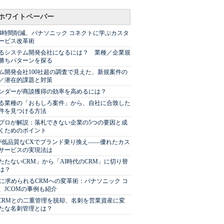
ホワイトペーパー
44時間削減、パナソニック コネクトに学ぶカスタ
ービス改革術
るシステム開発会社になるには？ 業種／企業規
勝ちパターンを探る
ム開発会社100社超の調査で見えた、新規案件の
／潜在的課題と対策
Sベンダーが商談獲得の効率を高めるには？
る業種の「おもしろ案件」から、自社に合致した
件を見つける方法
プロが解説：落札できない企業の5つの要因と成
くためのポイント
が低品質なCXでブランド乗り換え――優れたカス
サービスの実現法は
たたないCRM」から「AI時代のCRM」に切り替
は？
代に求められるCRMへの変革術：パナソニック コ
、JCOMの事例も紹介
やCRMとの二重管理を脱却、名刺を営業資産に変
たな名刺管理とは？