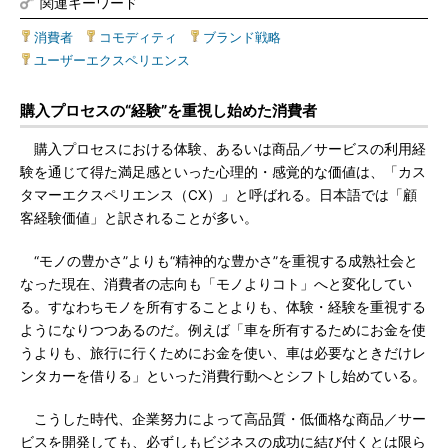
関連キーワード
消費者
|
コモディティ
|
ブランド戦略
|
ユーザーエクスペリエンス
購入プロセスの“経験”を重視し始めた消費者
購入プロセスにおける体験、あるいは商品／サービスの利用経
験を通じて得た満足感といった心理的・感覚的な価値は、「カス
タマーエクスペリエンス（CX）」と呼ばれる。日本語では「顧
客経験価値」と訳されることが多い。
“モノの豊かさ”よりも“精神的な豊かさ”を重視する成熟社会と
なった現在、消費者の志向も「モノよりコト」へと変化してい
る。すなわちモノを所有することよりも、体験・経験を重視する
ようになりつつあるのだ。例えば「車を所有するためにお金を使
うよりも、旅行に行くためにお金を使い、車は必要なときだけレ
ンタカーを借りる」といった消費行動へとシフトし始めている。
こうした時代、企業努力によって高品質・低価格な商品／サー
ビスを開発しても、必ずしもビジネスの成功に結び付くとは限ら