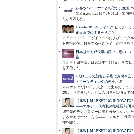
顧客やパートナーとの取引に変更はなし
米Marketoは2016年5月31日（米国時
たと発表した。
ITmedia マーケティング セミ
創出までにするべきこと
アイティメディアがイノーバおよびリーグル
ド獲得の後、何をするべきか？」の内容をダ
日本は最も成長率の高い市場の1つ
告
マルケト日本法人は2015年7月14日、事
を実施した。
1人ひとりの顧客と長期にお付き合い：マルケ
トマーケティングの姿を示唆
マルケトは2月17日、東京／恵比寿のウェスティン
2015」を開催した。同日の14時～18時
【連載】MARKETING INNOV
――マルケト 代表取締役社長 福田
10年先のテクノロジーは誰も分からない。
する余地は十分にある――。マルケト 代表
性を聞く。
【連載】MARKETING INNO