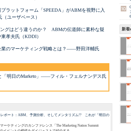
プラットフォーム「SPEEDA」がABMを視野に入
氏（ユーザベース）
ティングはどう違うのか？ ABMの伝道師に素朴な疑
新着e
東孝夫氏（KDDI）
企業のマーケティング戦略とは？――野田洋輔氏
「明日のMarketo」――フィル・フェルナンデス氏
Summit 2016」レポート：ABM、予測分析、そしてメンタリズム!? これが「明日の
ィングのカンファレンス「The Marketing Nation Summit
したこのイベントの模様をダイジェストで紹介する。