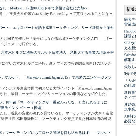
：Marketo、17億9000万ドルで米投資会社に売却へ
新着
間）、投資会社の米Vista Equity Partnersによって買収されることになっ
顧客デ
営業成
ナーリポート：エキスパートが語るB2Bマーケティング、リード獲得から案件
Hub
課題と
と共同で開催した「案件につながるB2Bマーケティング入門――リー
SFA
イジェストで紹介する。
える新
：六本木ヒルズに移転のマルケト日本法人、急拡大する事業の現況を報
Sale
解消す
業拡大に伴い六本木ヒルズに移転。新オフィスで報道関係者向けの説明会
失敗し
5分で
ト、「Marketo Summit Japan 2015」で未来のエンゲージメン
「大企
の組織
ホテル東京で国内初となる大型イベント「Marketo Summit Japan
新規事
まで開かれ、最新マーケティングソリューションの事例などを紹介した。
ティブ
ATORS：10年後「マーケティングが一番変わったな」と言われるように
連結売
康隆氏インタビュー（後編）
規事業
ただし、現状の変化の流れを見ていると、マーケティングが大きく進化
AI時
取締役社長 福田康隆氏に、マーケティング視点で見た日本経済の可能
必要な
VATORS：マーケティングにもプロセス管理を持ち込めるはず――マルケト