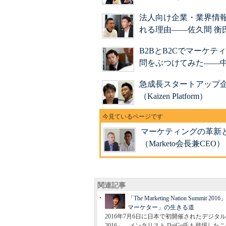
法人向け企業・業界情報
れる理由――佐久間 衡
B2BとB2Cでマーケ
問をぶつけてみた――中
急成長スタートアップ
（Kaizen Platform）
マーケティングの革新と
（Marketo会長兼CEO）
関連記事
「The Marketing Nation 
マーケター」の生きる道
2016年7月6日に日本で初開催されたデジタルマーケテ
2016」。メンタリスト DaiGo氏も登場