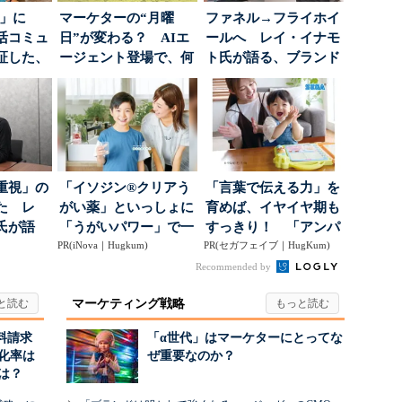
5倍」に
マーケターの“月曜
ファネル→フライホイ
活コミュ
日”が変わる？ AIエ
ールへ レイ・イナモ
証した、
ージェント登場で、何
ト氏が語る、ブランド
...
が起きるか
が「信頼」を得るた
め...
重視」の
「イソジン®クリアう
「言葉で伝える力」を
た レ
がい薬」といっしょに
育めば、イヤイヤ期も
氏が語
「うがいパワー」で一
すっきり！ 「アンパ
にしたブ
PR(iNova｜Hugkum)
年中！ 健やか
PR(セガフェイブ｜HugKum)
ンマン ことばずかん...
Recommended by
マーケティング戦略
料請求
「α世代」はマーケターにとってな
化率は
ぜ重要なのか？
は？