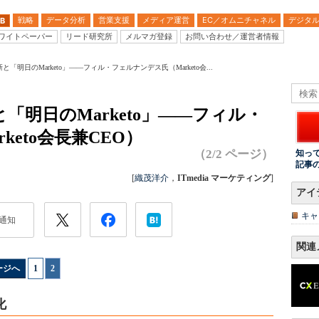
戦略
データ分析
営業支援
メディア運営
EC／オムニチャネル
デジタ
B
ワイトペーパー
リード研究所
メルマガ登録
お問い合わせ／運営者情報
「明日のMarketo」――フィル・フェルナンデス氏（Marketo会...
明日のMarketo」――フィル・
eto会長兼CEO）
（2/2 ページ）
知っ
記事
[
織茂洋介
，
ITmedia マーケティング
]
アイ
キャ
通知
関連
ージへ
1
|
2
化