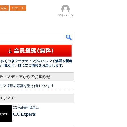
ル広告
リサーチ
マイページ
ておくべきマーケティングのトレンド解説や新着
の一覧など、役に立つ情報をお届けします。
ティメディアからのお知らせ
リア採用の応募を受け付けています
メディア
CXを成長の源泉に
CX Experts