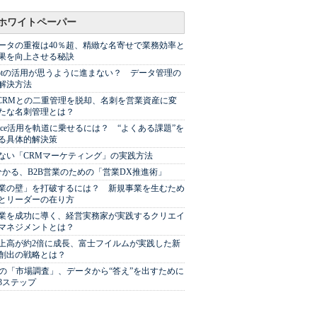
ホワイトペーパー
ータの重複は40％超、精緻な名寄せで業務効率と
果を向上させる秘訣
Spotの活用が思うように進まない？ データ管理の
解決方法
やCRMとの二重管理を脱却、名刺を営業資産に変
たな名刺管理とは？
sforce活用を軌道に乗せるには？ “よくある課題”を
る具体的解決策
ない「CRMマーケティング」の実践方法
分かる、B2B営業のための「営業DX推進術」
業の壁」を打破するには？ 新規事業を生むため
とリーダーの在り方
業を成功に導く、経営実務家が実践するクリエイ
マネジメントとは？
上高が約2倍に成長、富士フイルムが実践した新
創出の戦略とは？
代の「市場調査」、データから“答え”を出すために
3ステップ