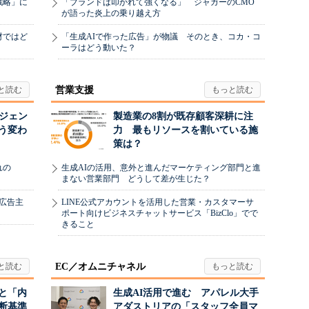
戦略」に
「ブランドは叩かれて強くなる」 ジャガーのCMO
が語った炎上の乗り越え方
材ではど
「生成AIで作った広告」が物議 そのとき、コカ・コ
ーラはどう動いた？
営業支援
ージェン
製造業の8割が既存顧客深耕に注
う変わ
力 最もリソースを割いている施
策は？
れの
生成AIの活用、意外と進んだマーケティング部門と進
まない営業部門 どうして差が生じた？
、広告主
LINE公式アカウントを活用した営業・カスタマーサ
ポート向けビジネスチャットサービス「BizClo」でで
きること
EC／オムニチャネル
と「内
生成AI活用で進む アパレル大手
断基準
アダストリアの「スタッフ全員マ