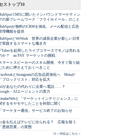
セストップ10
HubSpot CMOに聞いたインバウンドマーケティン
グの新フレームワーク「フライホイール」のこと
HubSpotが無料のCRMを強化、メール配信と広告
管理機能を提供
HubSpotとWeWork 世界の成長企業が新しい日常
で実践するスマートな働き方
VTuberを起用したライブコマースでモノは売れる
のか？ au PAY マーケットの挑戦
スマートスピーカーのスキル開発、今すぐ取り組
むために押さえておくべきこと
FacebookとInstagramの広告品質強化へ Metaが
「ブロックリスト」対応を拡大
AIがあなたの代わりに企業へ電話……？
Google・AIエージェントの実力
SimilarWebと「マーケットインテリジェンス」に
関するモヤモヤしたことを幹部に聞く
「マーケター通信」サービス終了のお知らせ
お金を払えばテレビに出られる？ 広報を狙う
「悪徳営業」の実態
11～30位はこちら »