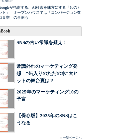
ーの限界
Googleが指南する、AI検索を味方にする「10のヒ
ント」 オープンハウスでは「コンバージョン数
63％増」の事例も
Book
SNSの古い常識を疑え！
常識外れのマーケティング発
想 “缶入りのただの水”大ヒ
ットの舞台裏は？
2025年のマーケティング10の
予言
【保存版】2025年のSNSはこ
うなる
»
一覧ページへ