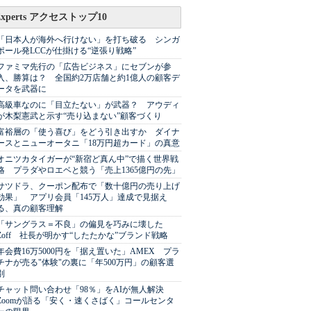
Experts アクセストップ10
「日本人が海外へ行けない」を打ち破る シンガ
ポール発LCCが仕掛ける“逆張り戦略”
ファミマ先行の「広告ビジネス」にセブンが参
入、勝算は？ 全国約2万店舗と約1億人の顧客デ
ータを武器に
高級車なのに「目立たない」が武器？ アウディ
が木梨憲武と示す“売り込まない”顧客づくり
富裕層の「使う喜び」をどう引き出すか ダイナ
ースとニューオータニ「18万円超カード」の真意
オニツカタイガーが“新宿ど真ん中”で描く世界戦
略 プラダやロエベと競う「売上1365億円の先」
サツドラ、クーポン配布で「数十億円の売り上げ
効果」 アプリ会員「145万人」達成で見据え
る、真の顧客理解
「サングラス＝不良」の偏見を巧みに壊した
Zoff 社長が明かす“したたかな”ブランド戦略
年会費16万5000円を「据え置いた」AMEX プラ
チナが売る"体験"の裏に「年500万円」の顧客選
別
チャット問い合わせ「98％」をAIが無人解決
Zoomが語る「安く・速くさばく」コールセンタ