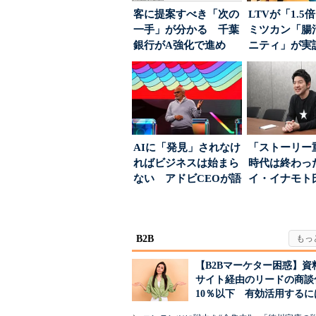
客に提案すべき「次の
LTVが「1.
一手」が分かる 千葉
ミツカン「腸
銀行がA強化で進め
ニティ」が実
る“One to On...
値上げ時代に選ば
AIに「発見」されなけ
「ストーリー
ればビジネスは始まら
時代は終わっ
ない アドビCEOが語
イ・イナモト
った、AIエージ...
る、信頼を軸
ラン...
B2B
【B2Bマーケター困惑】資
サイト経由のリードの商談
10％以下 有効活用するに