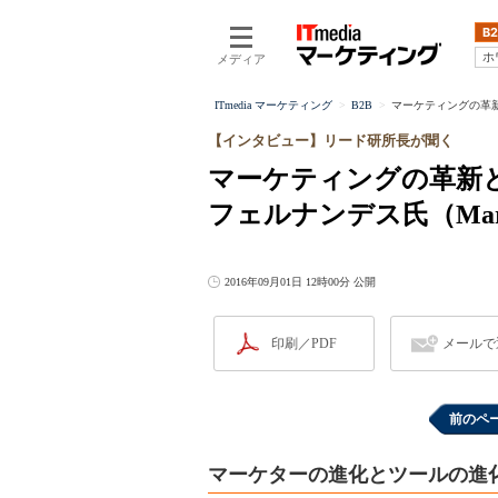
B2
ホ
メディア
ITmedia マーケティング
B2B
マーケティングの革新と
【インタビュー】リード研所長が聞く
マーケティングの革新と「
フェルナンデス氏（Mark
2016年09月01日 12時00分 公開
印刷／PDF
メールで
前のペ
マーケターの進化とツールの進