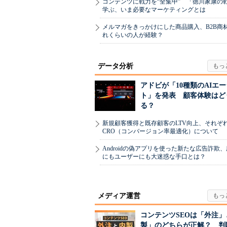
コンテンツに戦力を“全集中” 「徳川家康の
学ぶ、いま必要なマーケティングとは
メルマガをきっかけにした商品購入、B2B商
れくらいの人が経験？
データ分析
アドビが「10種類のAIエ
ト」を発表 顧客体験はど
る？
新規顧客獲得と既存顧客のLTV向上、それぞ
CRO（コンバージョン率最適化）について
Androidの偽アプリを使った新たな広告詐欺
にもユーザーにも大迷惑な手口とは？
メディア運営
コンテンツSEOは「外注」
製」のどちらが正解？ 判