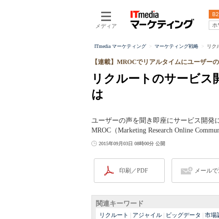
B2
ホ
メディア
ITmedia マーケティング
マーケティング戦略
リク
【連載】MROCでリアルタイムにユーザー
リクルートのサービス
は
ユーザーの声を聞き即座にサービス開発
MROC（Marketing Research Onl
2015年09月03日 08時00分 公開
印刷／PDF
メールで
関連キーワード
リクルート
|
アジャイル
|
ビッグデータ
|
市場