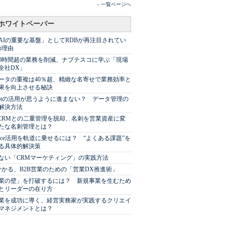
»
一覧ページへ
ホワイトペーパー
AIの重要な基盤」としてRDBが再注目されてい
の理由
00時間超の業務を削減、ナブテスコに学ぶ「現場
全社DX」
ータの重複は40％超、精緻な名寄せで業務効率と
果を向上させる秘訣
Spotの活用が思うように進まない？ データ管理の
解決方法
やCRMとの二重管理を脱却、名刺を営業資産に変
たな名刺管理とは？
sforce活用を軌道に乗せるには？ “よくある課題”を
る具体的解決策
ない「CRMマーケティング」の実践方法
分かる、B2B営業のための「営業DX推進術」
業の壁」を打破するには？ 新規事業を生むため
とリーダーの在り方
業を成功に導く、経営実務家が実践するクリエイ
マネジメントとは？