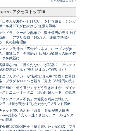
11～30位はこちら »
Experts アクセストップ10
「日本人が海外へ行けない」を打ち破る シンガ
ポール発LCCが仕掛ける“逆張り戦略”
サツドラ、クーポン配布で「数十億円の売り上げ
効果」 アプリ会員「145万人」達成で見据え
る、真の顧客理解
ファミマ先行の「広告ビジネス」にセブンが参
入、勝算は？ 全国約2万店舗と約1億人の顧客デ
ータを武器に
高級車なのに「目立たない」が武器？ アウディ
が木梨憲武と示す“売り込まない”顧客づくり
オニツカタイガーが“新宿ど真ん中”で描く世界戦
略 プラダやロエベと競う「売上1365億円の先」
富裕層の「使う喜び」をどう引き出すか ダイナ
ースとニューオータニ「18万円超カード」の真意
「サングラス＝不良」の偏見を巧みに壊した
Zoff 社長が明かす“したたかな”ブランド戦略
チャット問い合わせ「98％」をAIが無人解決
Zoomが語る「安く・速くさばく」コールセンタ
ーの限界
年会費16万5000円を「据え置いた」AMEX プラ