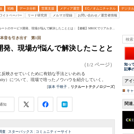
戦略
データ分析
営業支援
メディア運営
EC／オムニチャネル
デジタ
B
ワイトペーパー
リード研究所
メルマガ登録
お問い合わせ／運営者情報
ルートのサービス開発、現場が悩んで解決したこととは：【連載】MROCでリアルタ...
の本音を引き出す 第1回
開発、現場が悩んで解決したことと
（1/2 ページ）
知っ
記事
に反映させていくために有効な手法といわれる
ine Community）について、現場で培ったノウハウを紹介していく。
アイ
[
坂本 千映子
，
リクルートテクノロジーズ
]
キャ
関連
通知
調査
|
スターバックス
|
コミュニティーサイト