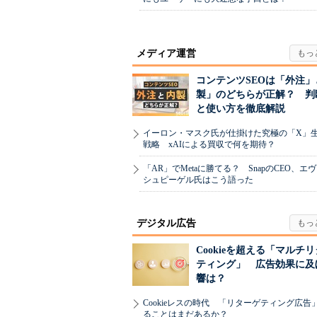
メディア運営
コンテンツSEOは「外注」
製」のどちらが正解？ 判
と使い方を徹底解説
イーロン・マスク氏が仕掛けた究極の「X」
戦略 xAIによる買収で何を期待？
「AR」でMetaに勝てる？ SnapのCEO、エ
シュピーゲル氏はこう語った
デジタル広告
Cookieを超える「マルチ
ティング」 広告効果に及
響は？
Cookieレスの時代 「リターゲティング広告
ることはまだあるか？