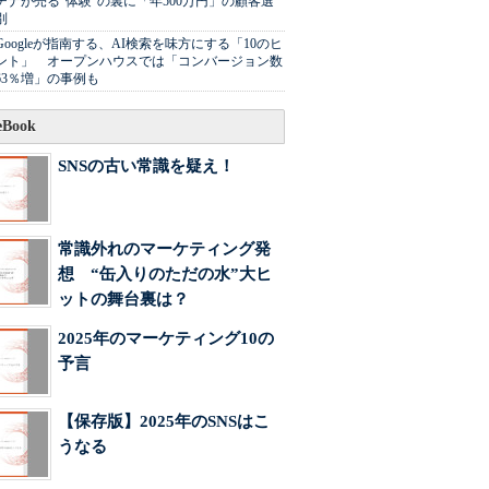
チナが売る"体験"の裏に「年500万円」の顧客選
別
Googleが指南する、AI検索を味方にする「10のヒ
ント」 オープンハウスでは「コンバージョン数
63％増」の事例も
Book
SNSの古い常識を疑え！
常識外れのマーケティング発
想 “缶入りのただの水”大ヒ
ットの舞台裏は？
2025年のマーケティング10の
予言
【保存版】2025年のSNSはこ
うなる