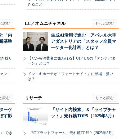
きること
EC／オムニチャネル
と「内
生成AI活用で進む アパレル大手
断基準
アダストリアの「スタッフ全員マ
ーケター化計画」とは？
生き残り
【だから消費者に嫌われる】UI／UXの「アンチパタ
ーン」とは？
ヴァン・
ドン・キホーテが「フォートナイト」に登場 狙い
は？
リサーチ
リターゲ
「サイト内検索」＆「ライブチャ
ぼす影
ット」売れ筋TOP5（2025年5月）
」にでき
「ECプラットフォーム」売れ筋TOP10（2025年5月）