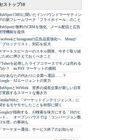
セストップ10
HubSpot CMOに聞いたインバウンドマーケティン
グの新フレームワーク「フライホイール」のこと
HubSpotが無料のCRMを強化、メール配信と広告
管理機能を提供
FacebookとInstagramの広告品質強化へ Metaが
「ブロックリスト」対応を拡大
スマートスピーカーのスキル開発、今すぐ取り組
むために押さえておくべきこと
VTuberを起用したライブコマースでモノは売れる
のか？ au PAY マーケットの挑戦
AIがあなたの代わりに企業へ電話……？
Google・AIエージェントの実力
HubSpotとWeWork 世界の成長企業が新しい日常
で実践するスマートな働き方
SimilarWebと「マーケットインテリジェンス」に
関するモヤモヤしたことを幹部に聞く
Googleが指南する、AI検索を味方にする「10のヒ
ント」 オープンハウスでは「コンバージョン数
63％増」の事例も
「マーケター通信」サービス終了のお知らせ