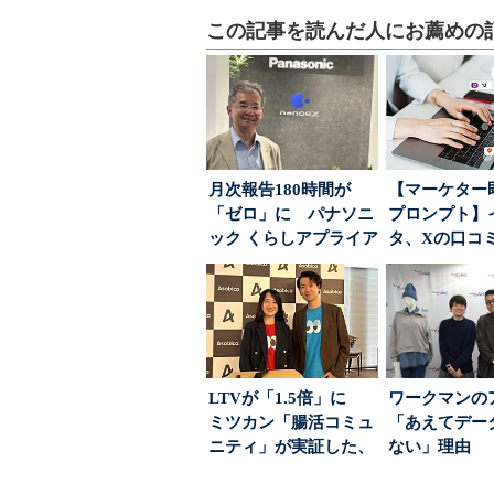
この記事を読んだ人にお薦めの
月次報告180時間が
【マーケター
「ゼロ」に パナソニ
プロンプト】
ック くらしアプライア
タ、Xの口コ
ンス社が挑んだVo...
分析→戦略立
す...
LTVが「1.5倍」に
ワークマンの
ミツカン「腸活コミュ
「あえてデー
ニティ」が実証した、
ない」理由 
値上げ時代に選ば...
ちた顧客満足