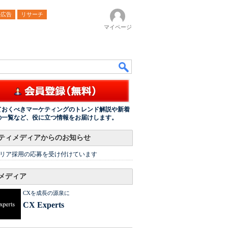
ル広告
リサーチ
マイページ
ておくべきマーケティングのトレンド解説や新着
の一覧など、役に立つ情報をお届けします。
ティメディアからのお知らせ
リア採用の応募を受け付けています
メディア
CXを成長の源泉に
CX Experts