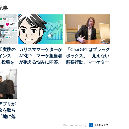
記事
即実践の
カリスママーケターが
「ChatGPTはブラック
インス
AI化!? マーケ担当者
ボックス」 見えない
ミ投稿を
が抱える悩みに即答、
顧客行動、マーケター
案に生か
実力は？
に残された打ち...
アプリが
タを取ら
「地に落
度」を
Recommended by