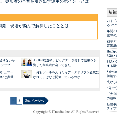
入、参加者の本音を引き出す運用のポイントとは
新着
いま「
る3つ
開発、現場が悩んで解決したこととは
年間2
主導の
顧客デ
営業成
Hub
課題と
足りないか
AKB48総選挙、ビッグデータ分析で結果を予
SFA
ステップ
測した担当者に会ってきた
える新
Sale
D）とマー
「分析ツールを入れたらデータドリブン企業に
解消す
違いと共通
なれる」はなぜ間違っているのか
失敗し
5分で
「大企
の組織
1
|
2
次のページへ
新規事
ティブ
Copyright © ITmedia, Inc. All Rights Reserved.