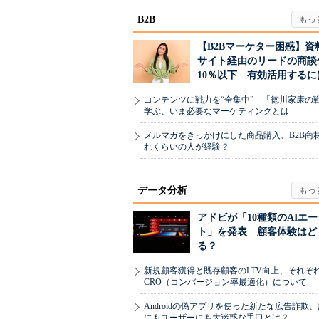
引...
B2B
【B2Bマーケター困惑】資
サイト経由のリードの商談
10％以下 有効活用するに
コンテンツに戦力を“全集中” 「徳川家康の
学ぶ、いま必要なマーケティングとは
メルマガをきっかけにした商品購入、B2B商
れくらいの人が経験？
データ分析
アドビが「10種類のAIエ
ト」を発表 顧客体験はど
る？
新規顧客獲得と既存顧客のLTV向上、それぞ
CRO（コンバージョン率最適化）について
Androidの偽アプリを使った新たな広告詐欺
にもユーザーにも大迷惑な手口とは？