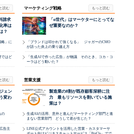
マーケティング戦略
料請求
「α世代」はマーケターにとってな
化率は
ぜ重要なのか？
は？
戦略」に
「ブランドは叩かれて強くなる」 ジャガーのCMO
が語った炎上の乗り越え方
材ではど
「生成AIで作った広告」が物議 そのとき、コカ・コ
ーラはどう動いた？
営業支援
ージェン
製造業の8割が既存顧客深耕に注
う変わ
力 最もリソースを割いている施
策は？
れの
生成AIの活用、意外と進んだマーケティング部門と進
まない営業部門 どうして差が生じた？
、広告主
LINE公式アカウントを活用した営業・カスタマーサ
ポート向けビジネスチャットサービス「BizClo」でで