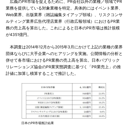
広義のPR市場を捉えるために、PR会社以外の業種／領域でPR
業務を提供している対象業種を特定。具体的にはイベント業界、
Web業界、出版業界（雑誌編集タイアップ領域）、リスクコンサ
ルティング業界広告代理店業界（行政広報領域）におけるPR業
務の売上高を算出した。これによると日本のPR市場は推計規模
が4351億円。
本調査は2014年12月から2015年3月にかけて上記の業種の業界
団体ならびに大手企業へのヒアリングを実施。公開情報の分析と
併せて各市場におけるPR業務の売上高を算出。日本パブリック
リレーションズ協会のPR業実態調査に基づく「PR業売上」の推
計値に加算し積算することで推計した。
日本のPR市場推計結果