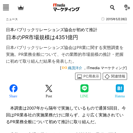
ニュース
2015年5月28日
日本パブリックリレーションズ協会が初めて推計
日本のPR市場規模は4351億円
日本パブリックリレーションズ協会はPR業に関する実態調査を
実施。PR業務全般について、その業際的市場規模の推計・把握
に初めて取り組んだ結果を発表した。
[
織茂洋介
，ITmedia マーケティング]
PC用表示
関連情報
Share
Post
LINE
Hatena
本調査は2007年から隔年で実施しているもので通算5回目。今
回はPR業各社の実施業務だけに限らず、より広く実施されてい
るPR業務全般について初めて推計に取り組んだ。