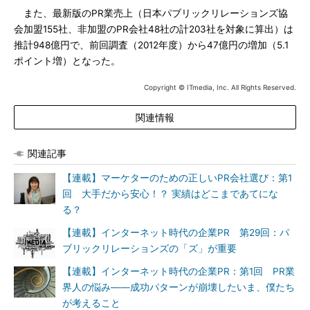
また、最新版のPR業売上（日本パブリックリレーションズ協
会加盟155社、非加盟のPR会社48社の計203社を対象に算出）は
推計948億円で、前回調査（2012年度）から47億円の増加（5.1
ポイント増）となった。
Copyright © ITmedia, Inc. All Rights Reserved.
関連情報
関連記事
【連載】マーケターのための正しいPR会社選び：第1
回 大手だから安心！？ 実績はどこまであてにな
る？
【連載】インターネット時代の企業PR 第29回：パ
ブリックリレーションズの「ズ」が重要
【連載】インターネット時代の企業PR：第1回 PR業
界人の悩み――成功パターンが崩壊したいま、僕たち
が考えること