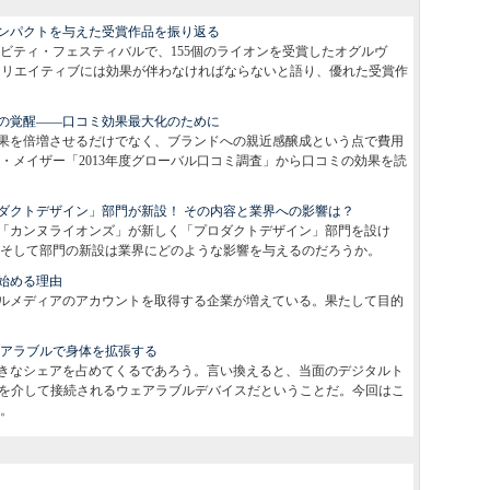
ンパクトを与えた受賞作品を振り返る
ビティ・フェスティバルで、155個のライオンを受賞したオグルヴ
クリエイティブには効果が伴わなければならないと語り、優れた受賞作
ィの覚醒――口コミ効果最大化のために
果を倍増させるだけでなく、ブランドへの親近感醸成という点で費用
・メイザー「2013年度グローバル口コミ調査」から口コミの効果を読
ロダクトデザイン」部門が新設！ その内容と業界への影響は？
「カンヌライオンズ」が新しく「プロダクトデザイン」部門を設け
そして部門の新設は業界にどのような影響を与えるのだろうか。
始める理由
ルメディアのアカウントを取得する企業が増えている。果たして目的
s ――ウェアラブルで身体を拡張する
きなシェアを占めてくるであろう。言い換えると、当面のデジタルト
othを介して接続されるウェアラブルデバイスだということだ。今回はこ
。