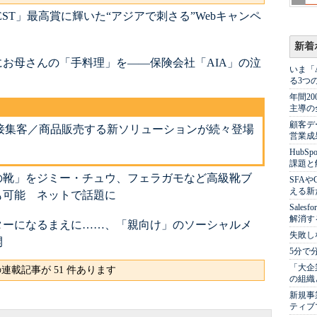
EST」最高賞に輝いた“アジアで刺さる”Webキャンペ
新着
お母さんの「手料理」を――保険会社「AIA」の泣
いま「
る3つ
年間2
主導の
顧客デ
接集客／商品販売する新ソリューションが続々登場
営業成
Hub
課題と
の靴」をジミー・チュウ、フェラガモなど高級靴ブ
SFA
える新
も可能 ネットで話題に
Sale
解消す
ターになるまえに……、「親向け」のソーシャルメ
失敗し
開
5分で
「大企
連載記事が 51 件あります
の組織
新規事
ティブ