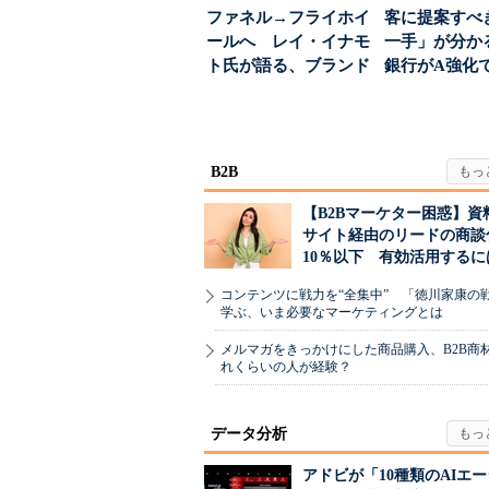
ファネル→フライホイ
客に提案すべ
ールへ レイ・イナモ
一手」が分か
ト氏が語る、ブランド
銀行がA強化
が「信頼」を得るた
る“One to On..
め...
B2B
【B2Bマーケター困惑】資
サイト経由のリードの商談
10％以下 有効活用するに
コンテンツに戦力を“全集中” 「徳川家康の
学ぶ、いま必要なマーケティングとは
メルマガをきっかけにした商品購入、B2B商
れくらいの人が経験？
データ分析
アドビが「10種類のAIエ