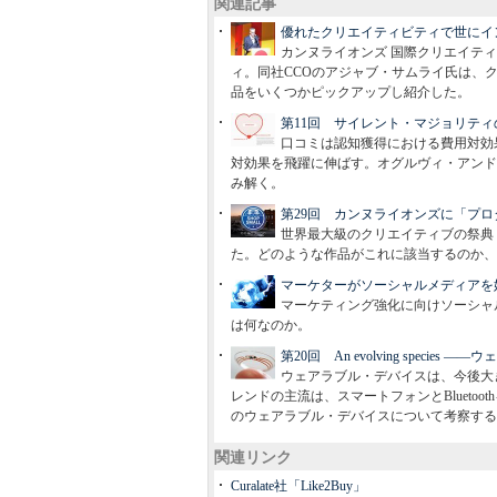
関連記事
優れたクリエイティビティで世にイ
カンヌライオンズ 国際クリエイティ
ィ。同社CCOのアジャブ・サムライ氏は、
品をいくつかピックアップし紹介した。
第11回 サイレント・マジョリテ
口コミは認知獲得における費用対効
対効果を飛躍に伸ばす。オグルヴィ・アンド
み解く。
第29回 カンヌライオンズに「プ
世界最大級のクリエイティブの祭典
た。どのような作品がこれに該当するのか、
マーケターがソーシャルメディアを
マーケティング強化に向けソーシャ
は何なのか。
第20回 An evolving specie
ウェアラブル・デバイスは、今後大
レンドの主流は、スマートフォンとBlueto
のウェアラブル・デバイスについて考察する
関連リンク
Curalate社「Like2Buy」