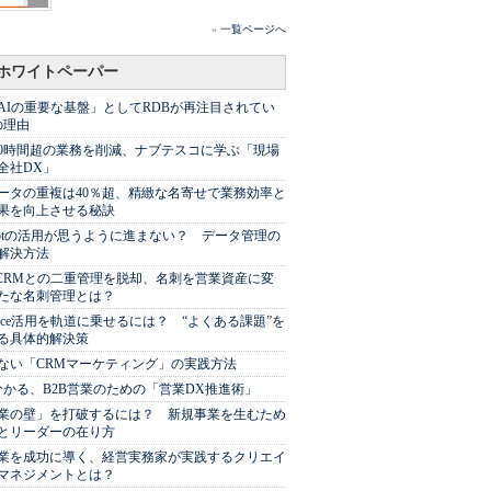
»
一覧ページへ
ホワイトペーパー
AIの重要な基盤」としてRDBが再注目されてい
の理由
00時間超の業務を削減、ナブテスコに学ぶ「現場
全社DX」
ータの重複は40％超、精緻な名寄せで業務効率と
果を向上させる秘訣
Spotの活用が思うように進まない？ データ管理の
解決方法
やCRMとの二重管理を脱却、名刺を営業資産に変
たな名刺管理とは？
sforce活用を軌道に乗せるには？ “よくある課題”を
る具体的解決策
ない「CRMマーケティング」の実践方法
分かる、B2B営業のための「営業DX推進術」
業の壁」を打破するには？ 新規事業を生むため
とリーダーの在り方
業を成功に導く、経営実務家が実践するクリエイ
マネジメントとは？