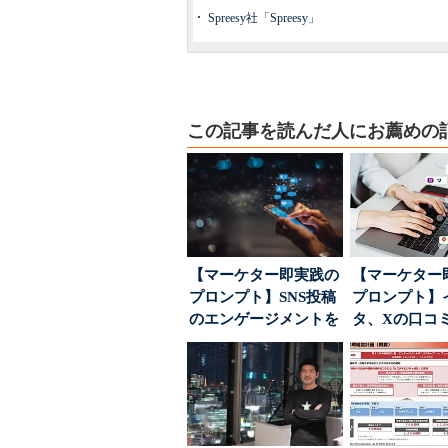
Spreesy社「Spreesy」
この記事を読んだ人にお薦めの
【マーケター即実践の
【マーケター
プロンプト】SNS投稿
プロンプト】
のエンゲージメントを
タ、Xの口コ
高めるAI活用、ポ...
分析→戦略立
す...