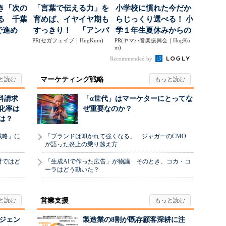
き「次の
「言葉で伝える力」を
小学校に慣れた今だか
る 千葉
育めば、イヤイヤ期も
らじっくり選べる！ 小
で進め
すっきり！ 「アンパ
学１年生夏休みからの
.
PR(セガフェイブ｜HugKum)
ンマン ことばずかん...
PR(ヤマハ音楽振興会｜HugKu
「音楽教室」デビュ...
m)
Recommended by
マーケティング戦略
料請求
「α世代」はマーケターにとってな
化率は
ぜ重要なのか？
は？
戦略」に
「ブランドは叩かれて強くなる」 ジャガーのCMO
が語った炎上の乗り越え方
材ではど
「生成AIで作った広告」が物議 そのとき、コカ・コ
ーラはどう動いた？
営業支援
ージェン
製造業の8割が既存顧客深耕に注