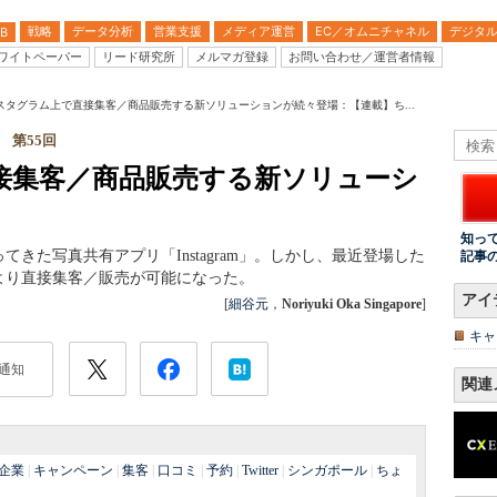
戦略
データ分析
営業支援
メディア運営
EC／オムニチャネル
デジタ
B
ワイトペーパー
リード研究所
メルマガ登録
お問い合わせ／運営者情報
スタグラム上で直接集客／商品販売する新ソリューションが続々登場：【連載】ち...
 第55回
接集客／商品販売する新ソリューシ
知っ
きた写真共有アプリ「Instagram」。しかし、最近登場した
記事
より直接集客／販売が可能になった。
アイ
[
細谷元
，
Noriyuki Oka Singapore
]
キャ
通知
関連
企業
|
キャンペーン
|
集客
|
口コミ
|
予約
|
Twitter
|
シンガポール
|
ちょ