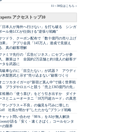
11～30位はこちら »
Experts アクセストップ10
「日本人が海外へ行けない」を打ち破る シンガ
ポール発LCCが仕掛ける“逆張り戦略”
サツドラ、クーポン配布で「数十億円の売り上げ
効果」 アプリ会員「145万人」達成で見据え
る、真の顧客理解
ファミマ先行の「広告ビジネス」にセブンが参
入、勝算は？ 全国約2万店舗と約1億人の顧客デ
ータを武器に
高級車なのに「目立たない」が武器？ アウディ
が木梨憲武と示す“売り込まない”顧客づくり
オニツカタイガーが“新宿ど真ん中”で描く世界戦
略 プラダやロエベと競う「売上1365億円の先」
富裕層の「使う喜び」をどう引き出すか ダイナ
ースとニューオータニ「18万円超カード」の真意
「サングラス＝不良」の偏見を巧みに壊した
Zoff 社長が明かす“したたかな”ブランド戦略
チャット問い合わせ「98％」をAIが無人解決
Zoomが語る「安く・速くさばく」コールセンタ
ーの限界