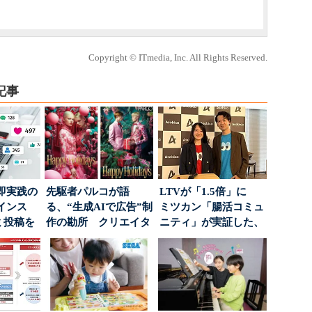
Copyright © ITmedia, Inc. All Rights Reserved.
記事
即実践の
先駆者パルコが語
LTVが「1.5倍」に
インス
る、“生成AIで広告”制
ミツカン「腸活コミュ
ミ投稿を
作の勘所 クリエイタ
ニティ」が実証した、
案に生か
ーに残る「重要な役
値上げ時代に選ば...
割...