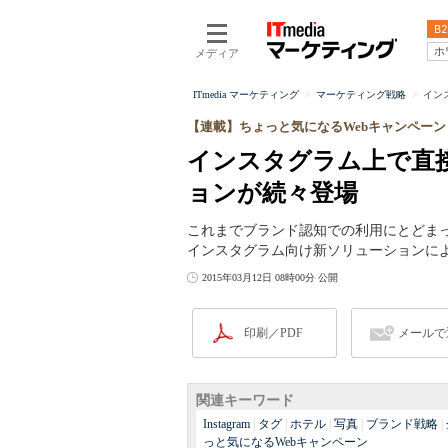
B2
ホ
メディア
ITmedia マーケティング
マーケティング戦略
イン
【連載】ちょっと気になるWebキャンペーン
インスタグラム上で直
ョンが続々登場
これまでブランド認知での利用にとどまって
インスタグラム向け新ソリューションに
2015年03月12日 08時00分 公開
印刷／PDF
メールで
関連キーワード
Instagram
|
タグ
|
ホテル
|
写真
|
ブランド戦略
|
っと気になるWebキャンペーン