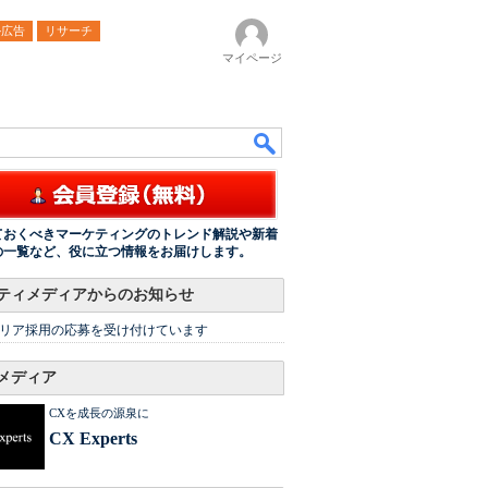
ル広告
リサーチ
マイページ
ておくべきマーケティングのトレンド解説や新着
の一覧など、役に立つ情報をお届けします。
ティメディアからのお知らせ
リア採用の応募を受け付けています
メディア
CXを成長の源泉に
CX Experts