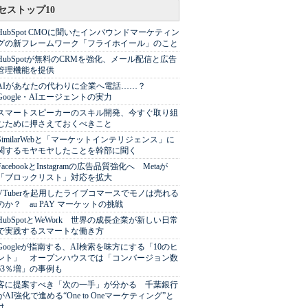
セストップ10
HubSpot CMOに聞いたインバウンドマーケティン
グの新フレームワーク「フライホイール」のこと
HubSpotが無料のCRMを強化、メール配信と広告
管理機能を提供
AIがあなたの代わりに企業へ電話……？
Google・AIエージェントの実力
スマートスピーカーのスキル開発、今すぐ取り組
むために押さえておくべきこと
SimilarWebと「マーケットインテリジェンス」に
関するモヤモヤしたことを幹部に聞く
FacebookとInstagramの広告品質強化へ Metaが
「ブロックリスト」対応を拡大
VTuberを起用したライブコマースでモノは売れる
のか？ au PAY マーケットの挑戦
HubSpotとWeWork 世界の成長企業が新しい日常
で実践するスマートな働き方
Googleが指南する、AI検索を味方にする「10のヒ
ント」 オープンハウスでは「コンバージョン数
63％増」の事例も
客に提案すべき「次の一手」が分かる 千葉銀行
がAI強化で進める“One to Oneマーケティング”と
は