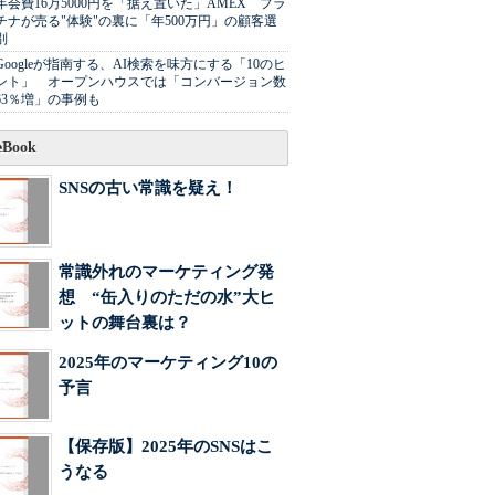
年会費16万5000円を「据え置いた」AMEX プラ
チナが売る"体験"の裏に「年500万円」の顧客選
別
Googleが指南する、AI検索を味方にする「10のヒ
ント」 オープンハウスでは「コンバージョン数
63％増」の事例も
Book
SNSの古い常識を疑え！
常識外れのマーケティング発
想 “缶入りのただの水”大ヒ
ットの舞台裏は？
2025年のマーケティング10の
予言
【保存版】2025年のSNSはこ
うなる