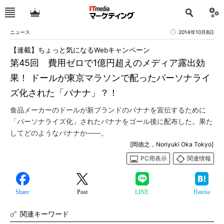
ニュース
2014年10月8日
【連載】ちょっと気になるWebキャンペーン
第45回 費用ゼロで1億円超えのメディア露出効
果！ ドールが東京マラソンで配ったパーソナライ
ズ化された「バナナ」？！
食品メーカーのドールが新ブランドのバナナを宣伝するために
「パーソナライズ化」されたバナナをゴール後に配布した。果た
してどのようなバナナか――。
[岡徳之，Noriyuki Oka Tokyo]
PC用表示
関連情報
Share
Post
LINE
Hatena
関連キーワード