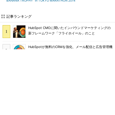
"BANANA TROPHY" in TOKYO MARATHON 2014
記事ランキング
HubSpot CMOに聞いたインバウンドマーケティングの
新フレームワーク「フライホイール」のこと
HubSpotが無料のCRMを強化、メール配信と広告管理機
能を提供
HubSpotとWeWork 世界の成長企業が新しい日常で実
践するスマートな働き方
VTuberを起用したライブコマースでモノは売れるの
か？ au PAY マーケットの挑戦
スマートスピーカーのスキル開発、今すぐ取り組むため
に押さえておくべきこと