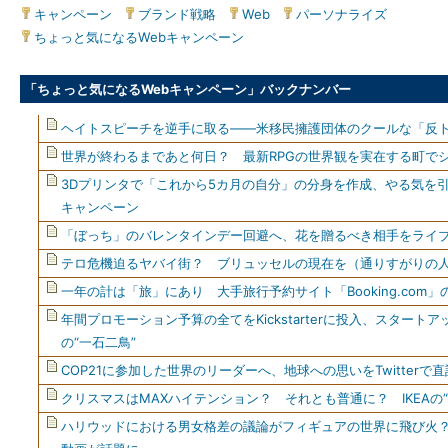
キャンペーン
|
ブランド戦略
|
Web
|
パーソナライズ
|
ちょっと気になるWebキャンペーン
「ちょっと気になるWebキャンペーン」バックナンバー
ヘイトスピーチを逆手に取る――米移民擁護団体のクールな「反
世界が終わるまであと何日？ 最新RPGの世界観を実在する町で
3Dプリンタで「これから5カ月の自分」の分身を作成、やる気を
キャンペーン
「ぼっち」のバレンタインデー回避へ、花を贈るべき相手をライ
テロ危機迫るヤバイ街？ ブリュッセルの現在を（通りすがりの
一年の計は「旅」にあり 大手旅行予約サイト「Booking.com
年間プロモーション予算の全てをKickstarterに投入、スター
の“一石二鳥”
COP21に参加した世界のリーダーへ、地球への思いをTwitterで直
クリスマスはMAXハイテンション？ それとも普通に？ IKEAの
ハリウッドにおける男女格差の議論がフィギュアの世界に飛び火