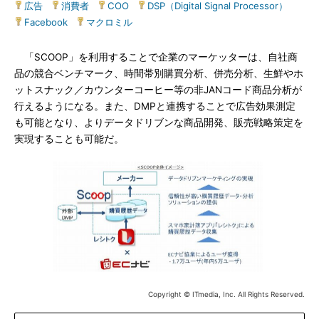
広告
|
消費者
|
COO
|
DSP（Digital Signal Processor）
|
Facebook
|
マクロミル
「SCOOP」を利用することで企業のマーケッターは、自社商
品の競合ベンチマーク、時間帯別購買分析、併売分析、生鮮やホ
ットスナック／カウンターコーヒー等の非JANコード商品分析が
行えるようになる。また、DMPと連携することで広告効果測定
も可能となり、よりデータドリブンな商品開発、販売戦略策定を
実現することも可能だ。
Copyright © ITmedia, Inc. All Rights Reserved.