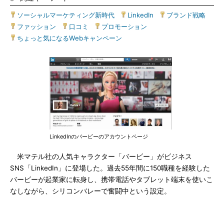
ソーシャルマーケティング新時代
|
LinkedIn
|
ブランド戦略
|
ファッション
|
口コミ
|
プロモーション
|
ちょっと気になるWebキャンペーン
LinkedInのバービーのアカウントページ
米マテル社の人気キャラクター「バービー」がビジネス
SNS「LinkedIn」に登場した。過去55年間に150職種を経験した
バービーが起業家に転身し、携帯電話やタブレット端末を使いこ
なしながら、シリコンバレーで奮闘中という設定。