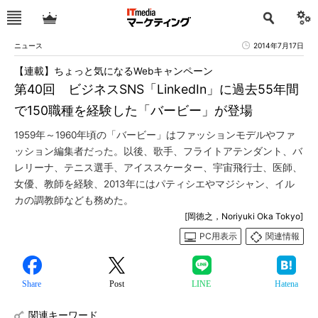
ニュース
2014年7月17日
【連載】ちょっと気になるWebキャンペーン
第40回 ビジネスSNS「LinkedIn」に過去55年間
で150職種を経験した「バービー」が登場
1959年～1960年頃の「バービー」はファッションモデルやファ
ッション編集者だった。以後、歌手、フライトアテンダント、バ
レリーナ、テニス選手、アイススケーター、宇宙飛行士、医師、
女優、教師を経験、2013年にはパティシエやマジシャン、イル
カの調教師なども務めた。
[岡徳之，Noriyuki Oka Tokyo]
PC用表示
関連情報
Share
Post
LINE
Hatena
関連キーワード