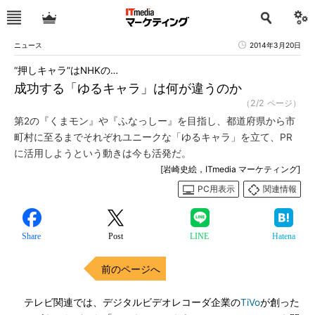
ニュース
2014年3月20日
“押しキャラ”はNHKの…
成功する「ゆるキャラ」は何が違うのか
（2/2 ページ）
第2の『くまモン』や『ふなっしー』を目指し、都道府県から市
町村に至るまでそれぞれユニークな「ゆるキャラ」を立て、PR
に活用しようという動きは今も活発だ。
[岩崎史絵，ITmedia マーケティング]
PC用表示
関連情報
Share
Post
LINE
Hatena
前のページへ
テレビ関連では、デジタルビデオレコーダ企業の
TiVo
が創った