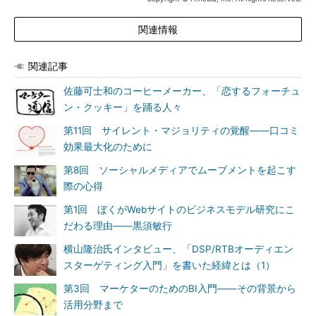
関連情報
関連記事
佐藤可士和のコーヒーメーカー、「恋するフォーチュ
ン・クッキー」を踊る人々
第11回 サイレント・マジョリティの覚醒――口コミ
効果最大化のために
第8回 ソーシャルメディアでムーブメントを起こす
際の心得
第1回 ぼくがWebサイトのビジネスモデル研究にこ
だわる理由――黒須敏行
横山隆治氏インタビュー、「DSP/RTBオーディエン
スターゲティング入門」を書いた経緯とは（1）
第3回 マーケターのためのBI入門――その背景から
活用分野まで