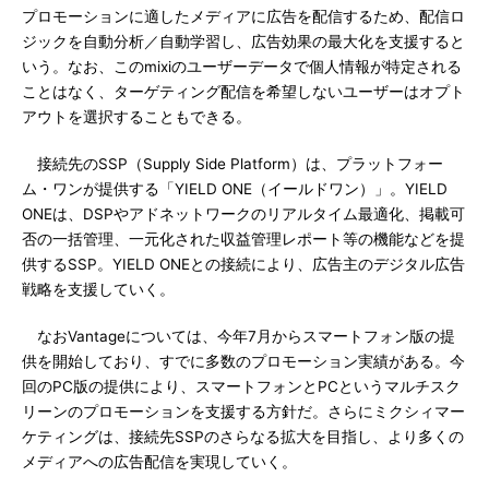
プロモーションに適したメディアに広告を配信するため、配信ロ
ジックを自動分析／自動学習し、広告効果の最大化を支援すると
いう。なお、このmixiのユーザーデータで個人情報が特定される
ことはなく、ターゲティング配信を希望しないユーザーはオプト
アウトを選択することもできる。
接続先のSSP（Supply Side Platform）は、プラットフォー
ム・ワンが提供する「YIELD ONE（イールドワン）」。YIELD
ONEは、DSPやアドネットワークのリアルタイム最適化、掲載可
否の一括管理、一元化された収益管理レポート等の機能などを提
供するSSP。YIELD ONEとの接続により、広告主のデジタル広告
戦略を支援していく。
なおVantageについては、今年7月からスマートフォン版の提
供を開始しており、すでに多数のプロモーション実績がある。今
回のPC版の提供により、スマートフォンとPCというマルチスク
リーンのプロモーションを支援する方針だ。さらにミクシィマー
ケティングは、接続先SSPのさらなる拡大を目指し、より多くの
メディアへの広告配信を実現していく。