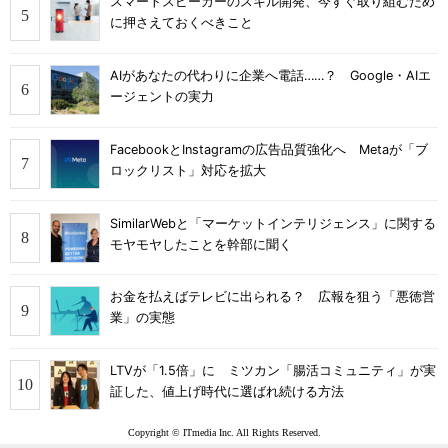
スマートスピーカーのスキル開発、今すぐ取り組むため
に押さえておくべきこと
AIがあなたの代わりに企業へ電話……？ Google・AIエ
ージェントの実力
FacebookとInstagramの広告品質強化へ Metaが「ブ
ロックリスト」対応を拡大
SimilarWebと「マーケットインテリジェンス」に関する
モヤモヤしたことを幹部に聞く
お金を払えばテレビに出られる？ 広報を狙う「悪徳営
業」の実態
LTVが「1.5倍」に ミツカン「腸活コミュニティ」が実
証した、値上げ時代に選ばれ続ける方法
Copyright © ITmedia Inc. All Rights Reserved.