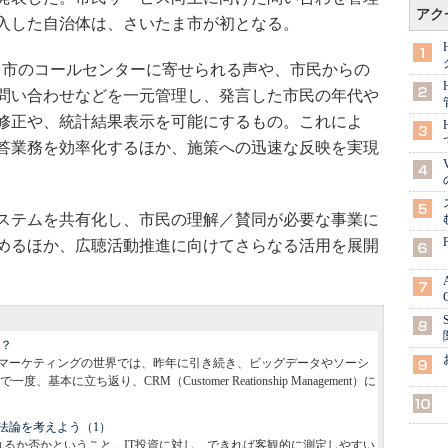
アク
入した自治体は、さいたま市が初となる。
市のコールセンターに寄せられる声や、市民からの
問い合わせなどを一元管理し、発言した市民の年代や
修正や、統計結果表示を可能にするもの。これによ
答業務を効率化するほか、施策への迅速な反映を実現
ステムを共有化し、市民の理解／賛同が必要な事業に
めるほか、広聴活動推進に向けてさらなる活用を展開
か？
た。マーケティングの世界では、昨年に引き続き、ビッグデータやソーシ
に立ち返り、CRM（Customer Reationship Management）に
方法論を考えよう（1）
られるか否かということ。IT投資に対し、できれば客観的に測定しやすい