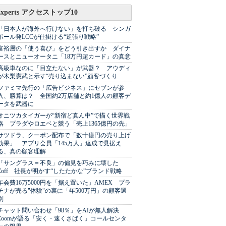
Experts アクセストップ10
「日本人が海外へ行けない」を打ち破る シンガ
ポール発LCCが仕掛ける“逆張り戦略”
富裕層の「使う喜び」をどう引き出すか ダイナ
ースとニューオータニ「18万円超カード」の真意
高級車なのに「目立たない」が武器？ アウディ
が木梨憲武と示す“売り込まない”顧客づくり
ファミマ先行の「広告ビジネス」にセブンが参
入、勝算は？ 全国約2万店舗と約1億人の顧客デ
ータを武器に
オニツカタイガーが“新宿ど真ん中”で描く世界戦
略 プラダやロエベと競う「売上1365億円の先」
サツドラ、クーポン配布で「数十億円の売り上げ
効果」 アプリ会員「145万人」達成で見据え
る、真の顧客理解
「サングラス＝不良」の偏見を巧みに壊した
Zoff 社長が明かす“したたかな”ブランド戦略
年会費16万5000円を「据え置いた」AMEX プラ
チナが売る"体験"の裏に「年500万円」の顧客選
別
チャット問い合わせ「98％」をAIが無人解決
Zoomが語る「安く・速くさばく」コールセンタ