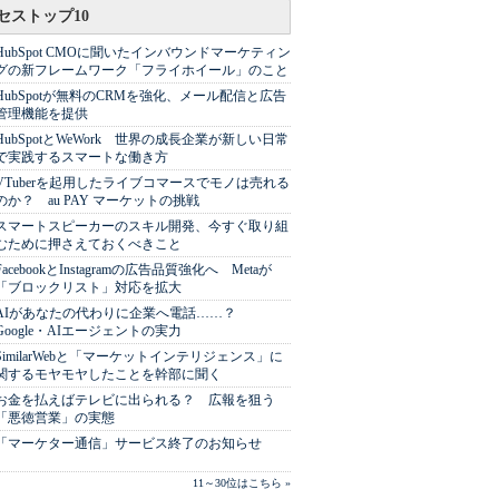
セストップ10
HubSpot CMOに聞いたインバウンドマーケティン
グの新フレームワーク「フライホイール」のこと
HubSpotが無料のCRMを強化、メール配信と広告
管理機能を提供
HubSpotとWeWork 世界の成長企業が新しい日常
で実践するスマートな働き方
VTuberを起用したライブコマースでモノは売れる
のか？ au PAY マーケットの挑戦
スマートスピーカーのスキル開発、今すぐ取り組
むために押さえておくべきこと
FacebookとInstagramの広告品質強化へ Metaが
「ブロックリスト」対応を拡大
AIがあなたの代わりに企業へ電話……？
Google・AIエージェントの実力
SimilarWebと「マーケットインテリジェンス」に
関するモヤモヤしたことを幹部に聞く
お金を払えばテレビに出られる？ 広報を狙う
「悪徳営業」の実態
「マーケター通信」サービス終了のお知らせ
11～30位はこちら »