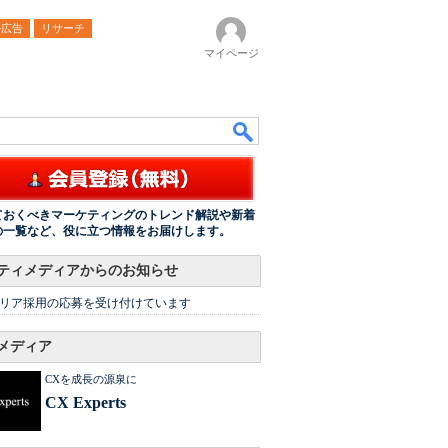
ル広告
リサーチ
マイページ
ておくべきマーケティングのトレンド解説や新着
の一覧など、役に立つ情報をお届けします。
ティメディアからのお知らせ
リア採用の応募を受け付けています
メディア
CXを成長の源泉に
CX Experts