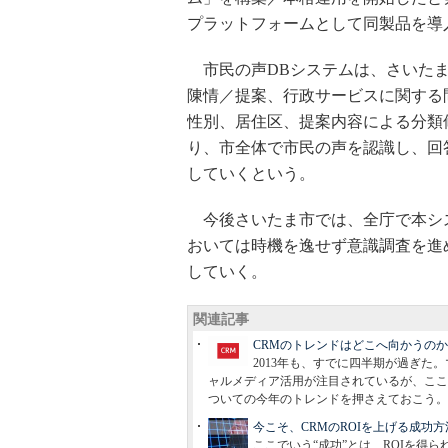
プラットフォームとして同製品を導
市民の声DBシステムは、さいたま
陳情／提案、行政サービスに関する
性別、居住区、提案内容による分類
り、市全体で市民の声を認識し、回
していくという。
今後さいたま市では、全庁で本シ
おいては時機を逸せず意識調査を進
していく。
関連記事
CRMのトレンドはどこへ向かうの
2013年も、すでに四半期が過ぎ
ャルメディア活用が注目されているが、ここで一度、基本
ついての今年のトレンドを押さえておこう。
今こそ、CRMのROIを上げる成功
ここでいう“成功”とは、ROIを得