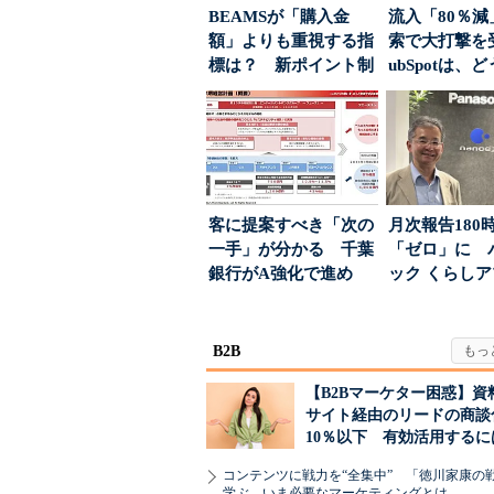
BEAMSが「購入金
流入「80％減
額」よりも重視する指
索で大打撃を
標は？ 新ポイント制
ubSpotは、
度の狙い
て“未来の顧...
客に提案すべき「次の
月次報告180
一手」が分かる 千葉
「ゼロ」に 
銀行がA強化で進め
ック くらし
る“One to On...
ンス社が挑んだV
B2B
【B2Bマーケター困惑】資
サイト経由のリードの商談
10％以下 有効活用するに
コンテンツに戦力を“全集中” 「徳川家康の
学ぶ、いま必要なマーケティングとは