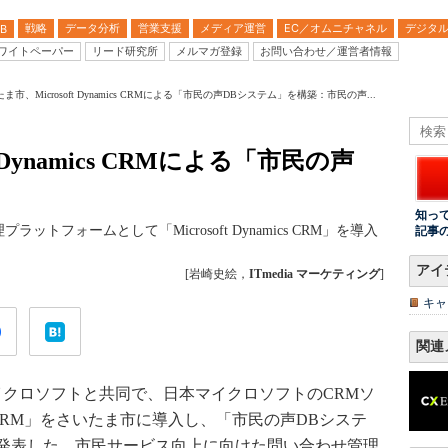
戦略
データ分析
営業支援
メディア運営
EC／オムニチャネル
デジタ
B
ワイトペーパー
リード研究所
メルマガ登録
お問い合わせ／運営者情報
ま市、Microsoft Dynamics CRMによる「市民の声DBシステム」を構築：市民の声...
 Dynamics CRMによる「市民の声
知っ
フォームとして「Microsoft Dynamics CRM」を導入
記事
アイ
[岩崎史絵，
ITmedia マーケティング
]
キャ
関連
マイクロソフトと共同で、日本マイクロソフトのCRMソ
amics CRM」をさいたま市に導入し、「市民の声DBシステ
発表した。市民サービス向上に向けた問い合わせ管理