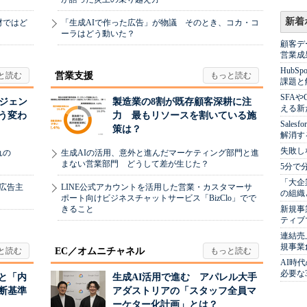
新着
材ではど
「生成AIで作った広告」が物議 そのとき、コカ・コ
ーラはどう動いた？
顧客デ
営業成
Hub
営業支援
課題と
SFA
ージェン
製造業の8割が既存顧客深耕に注
える新
う変わ
力 最もリソースを割いている施
Sale
策は？
解消す
失敗し
れの
生成AIの活用、意外と進んだマーケティング部門と進
まない営業部門 どうして差が生じた？
5分で
「大企
、広告主
LINE公式アカウントを活用した営業・カスタマーサ
の組織
ポート向けビジネスチャットサービス「BizClo」でで
新規事
きること
ティブ
連結売
規事業
EC／オムニチャネル
AI時
必要な
と「内
生成AI活用で進む アパレル大手
断基準
アダストリアの「スタッフ全員マ
ーケター化計画」とは？