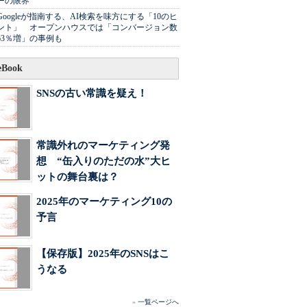
ーの限界
Googleが指南する、AI検索を味方にする「10のヒ
ント」 オープンハウスでは「コンバージョン数
63％増」の事例も
Book
SNSの古い常識を疑え！
常識外れのマーケティング発
想 “缶入りのただの水”大ヒ
ットの舞台裏は？
2025年のマーケティング10の
予言
【保存版】2025年のSNSはこ
うなる
»
一覧ページへ