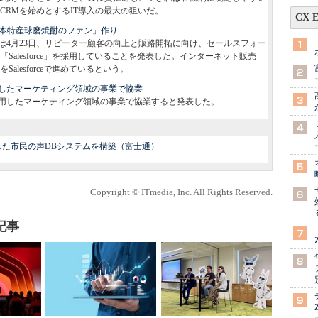
CRMを始めとするIT導入の最大の狙いだ。
CX 
で「熊本特産球磨焼酎のファン」作り
は4月23日、リピーター顧客の向上と販路開拓に向け、セールスフォー
alesforce」を採用していることを発表した。インターネット販売
lesforceで進めているという。
したマーケティング領域の事業で協業
用したマーケティング領域の事業で協業すると発表した。
した市民の声DBシステムを構築（富士通）
Copyright © ITmedia, Inc. All Rights Reserved.
記事