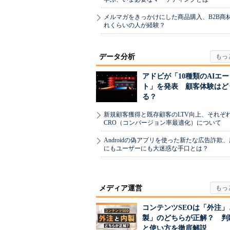
メルマガをきっかけにした商品購入、B2B商
れくらいの人が経験？
データ分析
アドビが「10種類のAIエ
ト」を発表 顧客体験はど
る？
新規顧客獲得と既存顧客のLTV向上、それぞ
CRO（コンバージョン率最適化）について
Androidの偽アプリを使った新たな広告詐欺
にもユーザーにも大迷惑な手口とは？
メディア運営
コンテンツSEOは「外注」
製」のどちらが正解？ 判
と使い方を徹底解説