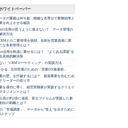
ホワイトペーパー
ータの重複は40％超、精緻な名寄せで業務効率と
果を向上させる秘訣
Spotの活用が思うように進まない？ データ管理の
解決方法
やCRMとの二重管理を脱却、名刺を営業資産に変
たな名刺管理とは？
sforce活用を軌道に乗せるには？ “よくある課題”を
る具体的解決策
ない「CRMマーケティング」の実践方法
分かる、B2B営業のための「営業DX推進術」
業の壁」を打破するには？ 新規事業を生むため
とリーダーの在り方
業を成功に導く、経営実務家が実践するクリエイ
マネジメントとは？
上高が約2倍に成長、富士フイルムが実践した新
創出の戦略とは？
代の「市場調査」、データから“答え”を出すために
3ステップ