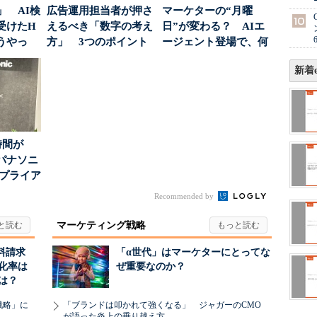
」 AI検
広告運用担当者が押さ
マーケターの“月曜
受けたH
えるべき「数字の考え
日”が変わる？ AIエ
どうやっ
方」 3つのポイント
ージェント登場で、何
とは
が起きるか
新着e
時間が
パナソニ
アプライア
o...
Recommended by
マーケティング戦略
料請求
「α世代」はマーケターにとってな
化率は
ぜ重要なのか？
は？
戦略」に
「ブランドは叩かれて強くなる」 ジャガーのCMO
が語った炎上の乗り越え方