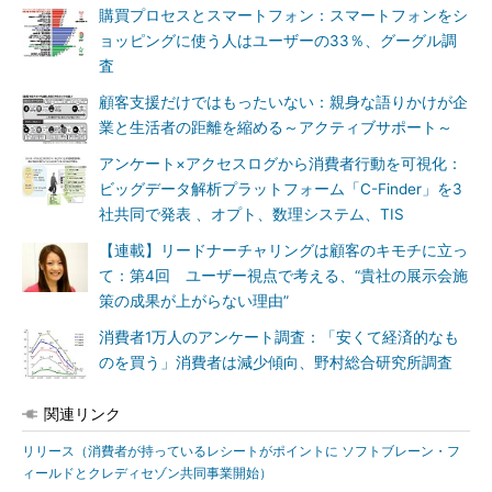
購買プロセスとスマートフォン：スマートフォンをシ
ョッピングに使う人はユーザーの33％、グーグル調
査
顧客支援だけではもったいない：親身な語りかけが企
業と生活者の距離を縮める～アクティブサポート～
アンケート×アクセスログから消費者行動を可視化：
ビッグデータ解析プラットフォーム「C-Finder」を3
社共同で発表 、オプト、数理システム、TIS
【連載】リードナーチャリングは顧客のキモチに立っ
て：第4回 ユーザー視点で考える、“貴社の展示会施
策の成果が上がらない理由”
消費者1万人のアンケート調査：「安くて経済的なも
のを買う」消費者は減少傾向、野村総合研究所調査
関連リンク
リリース（消費者が持っているレシートがポイントに ソフトブレーン・フ
ィールドとクレディセゾン共同事業開始）