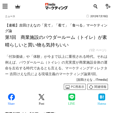
ニュース
2012年7月19日
【連載】吉田けえなの「見て」「着て」「食べる」マーケティン
グ論
第1回 商業施設のパウダールーム（トイレ）が素
晴らしいと買い物も気持ちいい
（1/2 ページ）
「付加価値」や「体験」が今まで以上に重視される時代。それは
例えば、パウダールーム（トイレ）の充実度が商業施設全体の運
命を左右する時代であるとも言える。マーケティングディレクタ
ー 吉田けえな氏による現場主義のマーケティング論第1回。
[吉田けえな，ITmedia]
PC用表示
関連情報
Share
Post
LINE
Hatena