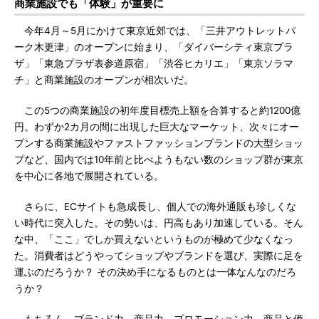
商業施設でも「体験」が重要に
今年4月～5月にかけて東京近郊では、「三井アウトレットパ
ーク木更津」のオープンに始まり、「ダイバーシティ東京プラ
ザ」「東急プラザ表参道原宿」「渋谷ヒカリエ」「東京ソラマ
チ」と商業施設のオープンが相次いだ。
この5つの商業施設の初年度目標売上額を合算すると約1200億
円。わずか2カ月の間に出現した巨大なマーケット、次々にオー
プンする商業施設やファストファッションブランドの大型ショッ
プなど、国内では10年前と比べようもない数のショップ群が東京
を中心に各地で展開されている。
さらに、ECサイトも急成長し、個人での海外通販も珍しくな
い時代に突入した。その勢いは、円高もあり加速している。そん
な中、「ここ」でしか買えないというものが極めて少なくなっ
た。消費者はどうやってショップやブランドを選び、実際に足を
運ぶのだろうか？ その決め手になるものとは一体なんなのだろ
うか？