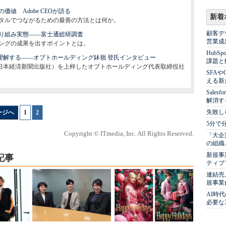
の価値 Adobe CEOが語る
新着
タルでつながるための最善の方法とは何か。
顧客デ
り組み実態――富士通総研調査
営業成
ングの成果を出すポイントとは。
Hub
理解する――オプトホールディング鉢嶺 登氏インタビュー
課題と
（日本経済新聞出版社）を上梓したオプトホールディング代表取締役社
SFA
える新
Sale
解消す
失敗し
ージへ
1
|
2
5分で
Copyright © ITmedia, Inc. All Rights Reserved.
「大企
の組織
新規事
記事
ティブ
連結売
規事業
AI時
必要な