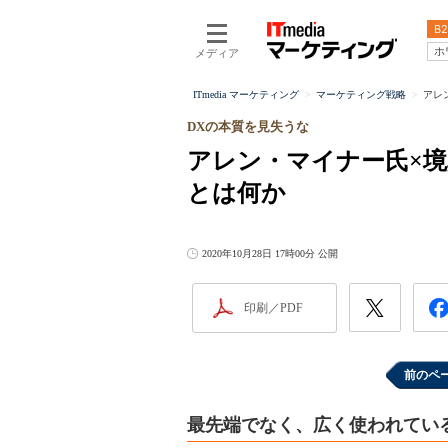
B2
ホ
メディア
ITmedia マーケティング
マーケティング戦略
アレ
DXの本質を見失うな
アレン・マイナー氏×境
とは何か
2020年10月28日 17時00分 公開
印刷／PDF
前のペ
最先端でなく、広く使われてい