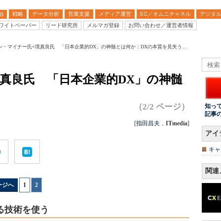
戦略
データ分析
営業支援
メディア運営
EC／オムニチャネル
デジタ
B
ワイトペーパー
リード研究所
メルマガ登録
お問い合わせ／運営者情報
ン・マイナー氏×境真良氏 「日本企業的DX」の神髄とは何か：DXの本質を見失う...
真良氏 「日本企業的DX」の神髄
（2/2 ページ）
知っ
記事
[
指田昌夫
，
ITmedia
]
アイ
キャ
関連
ージへ
1
|
2
る技術を使う