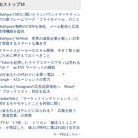
セストップ10
HubSpot CMOに聞いたインバウンドマーケティン
グの新フレームワーク「フライホイール」のこと
HubSpotが無料のCRMを強化、メール配信と広告
管理機能を提供
HubSpotとWeWork 世界の成長企業が新しい日常
で実践するスマートな働き方
スマートスピーカーのスキル開発、今すぐ取り組
むために押さえておくべきこと
VTuberを起用したライブコマースでモノは売れる
のか？ au PAY マーケットの挑戦
AIがあなたの代わりに企業へ電話……？
Google・AIエージェントの実力
FacebookとInstagramの広告品質強化へ Metaが
「ブロックリスト」対応を拡大
SimilarWebと「マーケットインテリジェンス」に
関するモヤモヤしたことを幹部に聞く
お金を払えばテレビに出られる？ 広報を狙う
「悪徳営業」の実態
LTVが「1.5倍」に ミツカン「腸活コミュニテ
ィ」が実証した、値上げ時代に選ばれ続ける方法
11～30位はこちら »