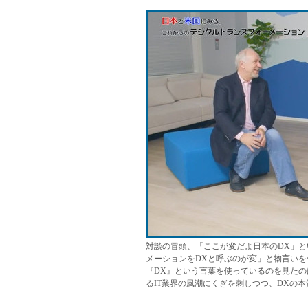
対談の冒頭、「ここが変だよ日本のDX」
メーションをDXと呼ぶのが変」と物言いを
『DX』という言葉を使っているのを見た
るIT業界の風潮にくぎを刺しつつ、DXの