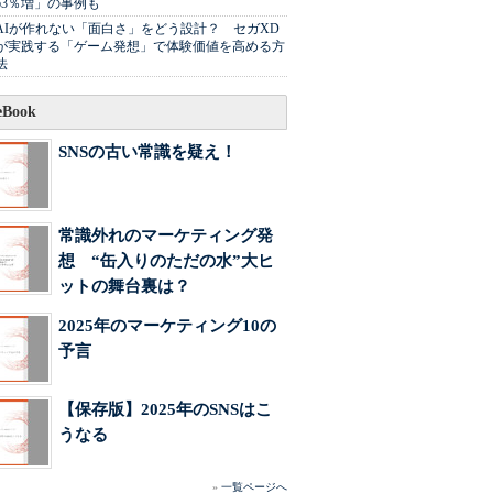
63％増」の事例も
AIが作れない「面白さ」をどう設計？ セガXD
が実践する「ゲーム発想」で体験価値を高める方
法
Book
SNSの古い常識を疑え！
常識外れのマーケティング発
想 “缶入りのただの水”大ヒ
ットの舞台裏は？
2025年のマーケティング10の
予言
【保存版】2025年のSNSはこ
うなる
»
一覧ページへ