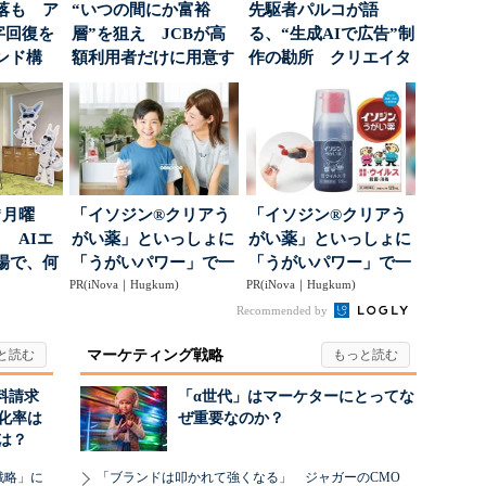
落も ア
“いつの間にか富裕
先駆者パルコが語
字回復を
層”を狙え JCBが高
る、“生成AIで広告”制
ンド構
額利用者だけに用意す
作の勘所 クリエイタ
る「特別体験」
ーに残る「重要な役
割...
“月曜
「イソジン®クリアう
「イソジン®クリアう
 AIエ
がい薬」といっしょに
がい薬」といっしょに
場で、何
「うがいパワー」で一
「うがいパワー」で一
PR(iNova｜Hugkum)
年中！ 健やか
PR(iNova｜Hugkum)
年中！ 健やか
Recommended by
マーケティング戦略
料請求
「α世代」はマーケターにとってな
化率は
ぜ重要なのか？
は？
戦略」に
「ブランドは叩かれて強くなる」 ジャガーのCMO