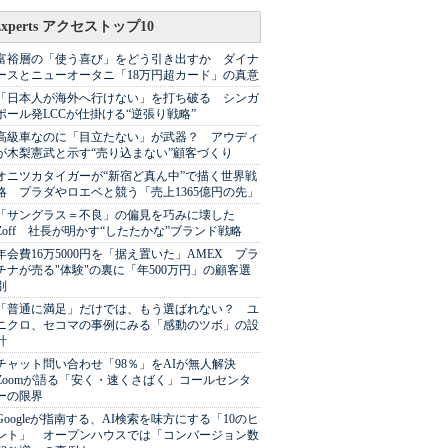
Experts アクセストップ10
富裕層の「使う喜び」をどう引き出すか ダイナ
ースとニューオータニ「18万円超カード」の真意
「日本人が海外へ行けない」を打ち破る シンガ
ポール発LCCが仕掛ける“逆張り戦略”
高級車なのに「目立たない」が武器？ アウディ
が木梨憲武と示す“売り込まない”顧客づくり
オニツカタイガーが“新宿ど真ん中”で描く世界戦
略 プラダやロエベと競う「売上1365億円の先」
「サングラス＝不良」の偏見を巧みに壊した
Zoff 社長が明かす“したたかな”ブランド戦略
年会費16万5000円を「据え置いた」AMEX プラ
チナが売る"体験"の裏に「年500万円」の顧客選
別
「普通に満足」だけでは、もう選ばれない？ ユ
ニクロ、セコマの事例にみる「感動のツボ」の設
計
チャット問い合わせ「98％」をAIが無人解決
Zoomが語る「安く・速くさばく」コールセンタ
ーの限界
Googleが指南する、AI検索を味方にする「10のヒ
ント」 オープンハウスでは「コンバージョン数