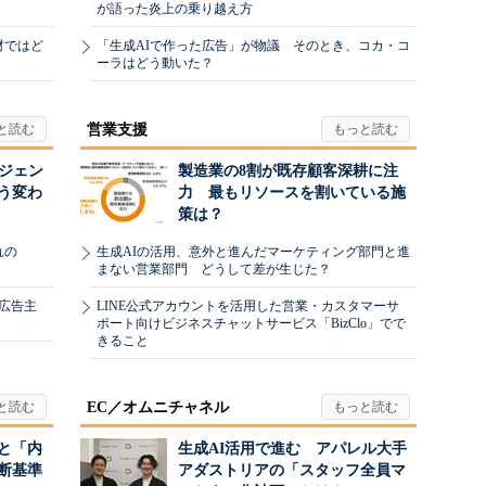
が語った炎上の乗り越え方
材ではど
「生成AIで作った広告」が物議 そのとき、コカ・コ
ーラはどう動いた？
営業支援
ージェン
製造業の8割が既存顧客深耕に注
う変わ
力 最もリソースを割いている施
策は？
れの
生成AIの活用、意外と進んだマーケティング部門と進
まない営業部門 どうして差が生じた？
、広告主
LINE公式アカウントを活用した営業・カスタマーサ
ポート向けビジネスチャットサービス「BizClo」でで
きること
EC／オムニチャネル
と「内
生成AI活用で進む アパレル大手
断基準
アダストリアの「スタッフ全員マ