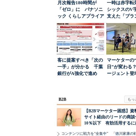
月次報告180時間が
一時は赤字転
「ゼロ」に パナソニ
シックスのV
ック くらしアプライア
支えた「ブラ
ンス社が挑んだVo...
築」の考え方
客に提案すべき「次の
マーケターの
一手」が分かる 千葉
日”が変わる？
銀行がA強化で進め
ージェント登
る“One to On...
が起きるか
B2B
【B2Bマーケター困惑】資
サイト経由のリードの商談
10％以下 有効活用するに
コンテンツに戦力を“全集中” 「徳川家康の