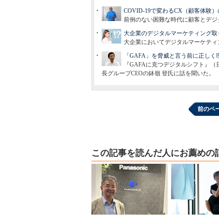
COVID-19で変わるCX（顧客体験）
前例のない困難な時代に顧客とデジ
大企業のデジタルマーケティング取
大企業においてデジタルマーケティ
「GAFA」を脅威と言う前に正しく
『GAFAに克つデジタルシフト』
長グループCEOの鉢嶺 登氏に話を聞いた。
前のペ
この記事を読んだ人にお薦めの