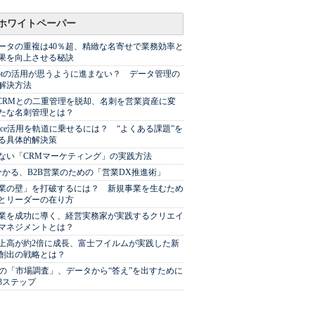
ホワイトペーパー
ータの重複は40％超、精緻な名寄せで業務効率と
果を向上させる秘訣
Spotの活用が思うように進まない？ データ管理の
解決方法
やCRMとの二重管理を脱却、名刺を営業資産に変
たな名刺管理とは？
sforce活用を軌道に乗せるには？ “よくある課題”を
る具体的解決策
ない「CRMマーケティング」の実践方法
分かる、B2B営業のための「営業DX推進術」
業の壁」を打破するには？ 新規事業を生むため
とリーダーの在り方
業を成功に導く、経営実務家が実践するクリエイ
マネジメントとは？
上高が約2倍に成長、富士フイルムが実践した新
創出の戦略とは？
代の「市場調査」、データから“答え”を出すために
3ステップ