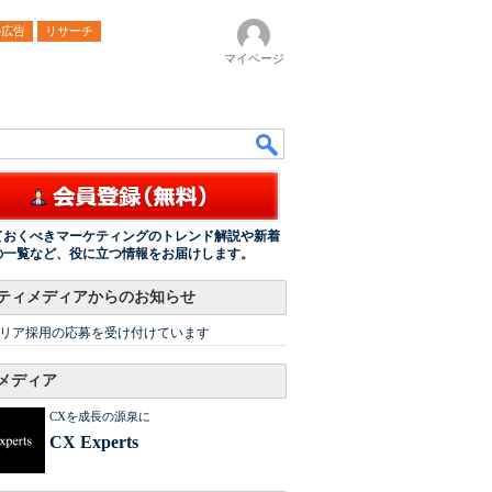
ル広告
リサーチ
マイページ
ておくべきマーケティングのトレンド解説や新着
の一覧など、役に立つ情報をお届けします。
ティメディアからのお知らせ
リア採用の応募を受け付けています
メディア
CXを成長の源泉に
CX Experts