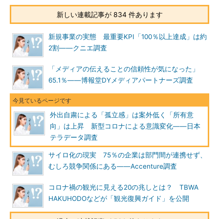
新しい連載記事が 834 件あります
新規事業の実態 最重要KPI「100％以上達成」は約
2割――クニエ調査
「メディアの伝えることの信頼性が気になった」
65.1％――博報堂DYメディアパートナーズ調査
外出自粛による「孤立感」は案外低く「所有意
向」は上昇 新型コロナによる意識変化――日本
テラデータ調査
サイロ化の現実 75％の企業は部門間が連携せず、
むしろ競争関係にある――Accenture調査
コロナ禍の観光に見える20の兆しとは？ TBWA
HAKUHODOなどが「観光復興ガイド」を公開