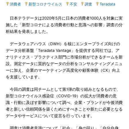
消費者
|
新型コロナウイルス
|
不安
|
調査
|
Teradata
日本テラデータは2020年5月に日本の消費者1000人を対象に実
施した「新型コロナによる消費者行動と意識への影響」調査の分
析結果を発表しました。
データウェアハウス（DWH）を核にエンタープライズ向けの
データ分析基盤「Teradata Vantage」を提供する同社では、ア
ナリティクス・プラクティス部門に市場分析ができるチームを新
設。測定データに質的なデータの分析をコンサルティングメニュ
ーに加え、企業のマーケティング高度化や顧客体験（CX）向上
を支援しています。
今回の調査は同チームとして第1弾の取り組みとなるもので、
新型コロナウイルス感染症（COVID-19）の拡大が消費者の意
識・行動に及ぼす影響について調べ、企業・ブランドが今後消費
者と新しい信頼関係を築くためにすべきことや新たに必要となる
データやサービスについて提言を行っています。
調査は消費者意識について「社会」「身の回り」「自分自身