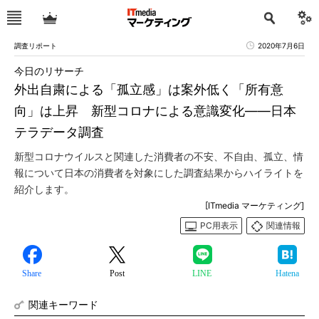
調査リポート
2020年7月6日
今日のリサーチ
外出自粛による「孤立感」は案外低く「所有意
向」は上昇 新型コロナによる意識変化――日本
テラデータ調査
新型コロナウイルスと関連した消費者の不安、不自由、孤立、情
報について日本の消費者を対象にした調査結果からハイライトを
紹介します。
[ITmedia マーケティング]
PC用表示
関連情報
Share
Post
LINE
Hatena
関連キーワード