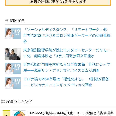
過去の連載記事が 590 件あります
関連記事
「ソーシャルディスタンス」「リモートワーク」他
世界のSNSにおけるコロナ関連キーワードの話題量推
移
東京個別指導学院が挑むコンタクトセンターのリモー
ト化 顧客体験と「3密」回避は両立可能か
広告活動に自粛を求める人は半数未満 世代によって
差――原宿サン・アドとマイボイスコムが調査
コロナ禍でM&A市場は「活性化する」 9割超が回答
――ビジョナル・インキュベーション調査
記事ランキング
HubSpotが無料のCRMを強化、メール配信と広告管理機