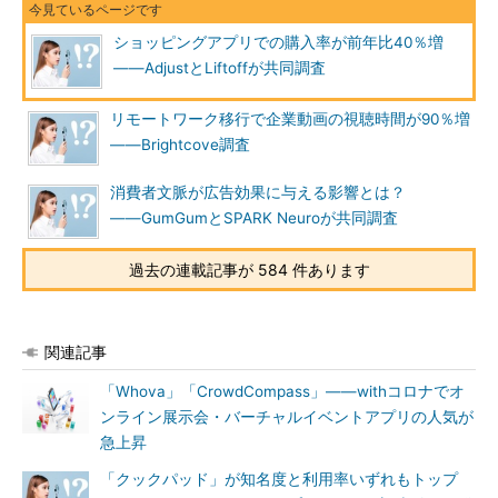
ショッピングアプリでの購入率が前年比40％増
――AdjustとLiftoffが共同調査
リモートワーク移行で企業動画の視聴時間が90％増
――Brightcove調査
消費者文脈が広告効果に与える影響とは？
――GumGumとSPARK Neuroが共同調査
過去の連載記事が 584 件あります
関連記事
「Whova」「CrowdCompass」――withコロナでオ
ンライン展示会・バーチャルイベントアプリの人気が
急上昇
「クックパッド」が知名度と利用率いずれもトップ