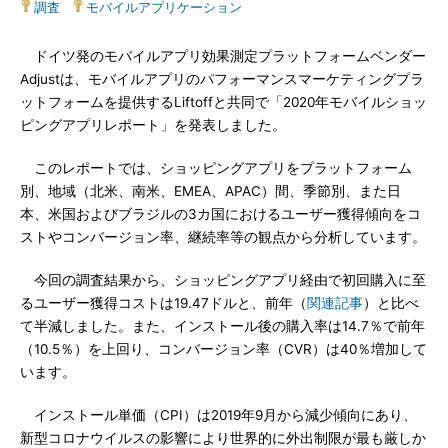
調査
|
モバイルアプリケーション
ドイツ発のモバイルアプリ効果測定プラットフォームベンダー
Adjustは、モバイルアプリのパフォーマンスマーケティングプラ
ットフォームを提供するLiftoffと共同で「2020年モバイルショッ
ピングアプリレポート」を発表しました。
このレポートでは、ショッピングアプリをプラットフォーム
別、地域（北米、南米、EMEA、APAC）間、季節別、また日
本、米国およびブラジルの3カ国におけるユーザー獲得傾向をコ
ストやコンバージョン率、継続率等の観点から分析しています。
今回の調査結果から、ショッピングアプリ経由で初回購入に至
るユーザー獲得コストは19.47ドルと、前年（
関連記事
）と比べ
て半減しました。また、インストール後の購入率は14.7％で前年
（10.5％）を上回り、コンバージョン率（CVR）は40％増加して
います。
インストール単価（CPI）は2019年9月から減少傾向にあり、
新型コロナウイルスの影響により世界的に外出制限が最も厳しか