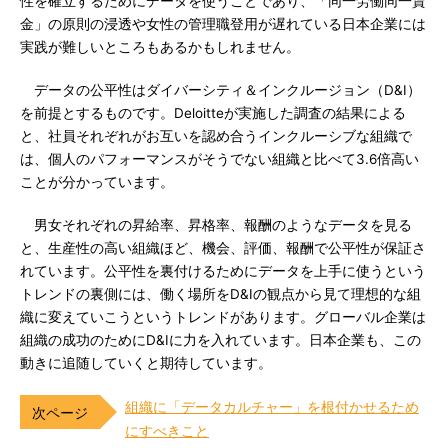
性を確立するためにデータを使うことであり、「同一労働同一賃
金」の原則の浸透や女性の管理職登用が遅れている日本企業には
実践が難しいところもあるかもしれません。
データの公平性はダイバーシティ＆インクルージョン（D&I）
を前提とするものです。Deloitteが実施した調査の結果による
と、社員それぞれがお互いを認め合うインクルーシブな組織で
は、個人のパフォーマンスがそうでない組織と比べて3.6倍高い
ことが分かっています。
男女それぞれの昇給率、昇格率、報酬のようなデータを見る
と、生産性の高い組織ほど、機会、評価、報酬で公平性が保証さ
れています。公平性を裏付けるためにデータを上手に使うという
トレンドの裏側には、働く場所をD&Iの観点から見て理想的な組
織に変えていこうというトレンドがあります。グローバル企業は
組織の成功のためにD&Iに力を入れています。日本企業も、この
動きに追随していくと期待しています。
組織に「データカルチャー」を根付かせるため
にすべきこと