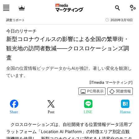
調査リポート
2020年3月10日
今日のリサーチ
新型コロナウイルスの影響による全国の繁華街・
観光地の訪問者数減――クロスロケーションズ調
査
全国の位置情報ビッグデータからAIが推計。著しい変化を観測し
ています。
[ITmedia マーケティング]
PC用表示
関連情報
Share
Post
LINE
Hatena
クロスロケーションズは、自社開発する位置情報データ活用プ
ラットフォーム「Location AI Platform」の特徴エリア別定点観
測機能を使用し、新型コロナウイルスに関する人流変化のモニタ