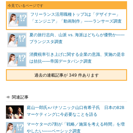
フリーランス活用職種トップ3は「デザイナー」
「エンジニア」「動画制作」――ランサーズ調査
夏の旅行志向、山派 vs. 海派はどちらが優勢か――
ブランジスタ調査
消費税率引き上げに関する企業の意識、実施の是非
は拮抗――帝国データバンク調査
過去の連載記事が 349 件あります
関連記事
庭山一郎氏×パナソニック山口有希子氏 日本のB2B
マーケティングに今必要なことを語る
マーケターの7割が「戦略／施策を考える時間」を増
やしたい――ベーシック調査