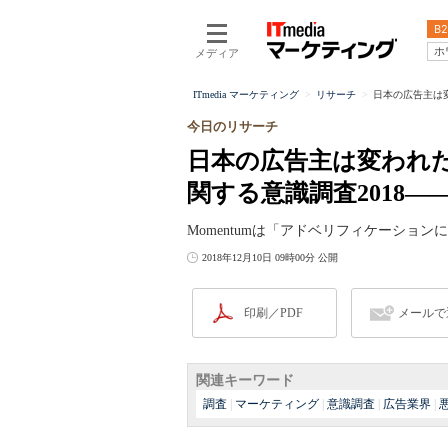
B2
ホ
メディア
ITmedia マーケティング
リサーチ
日本の広告主は変
今日のリサーチ
日本の広告主は変われ
関する意識調査2018――M
Momentumは「アドベリフィケーション
2018年12月10日 09時00分 公開
印刷／PDF
メールで
関連キーワード
調査
|
マーケティング
|
意識調査
|
広告業界
|