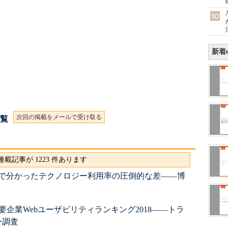
新着e
次回の掲載をメールで受け取る
一覧
載記事が 1223 件あります
査で分かったテクノロジー利用率の圧倒的な差――博
主要企業Webユーザビリティランキング2018――トラ
ー調査