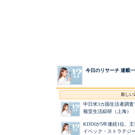
今日のリサーチ 連載
新しい連
中日米3カ国生活者調
報堂生活綜研（上海）
KDDIが5年連続1位、
イベック・ストラテジ