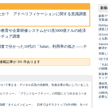
新着
たか？ アドベリフィケーションに関する意識調査
顧客デ
営業成
Hub
課題と
教育や企業研修システムが11兆5000億ドルの経済
SFA
ンチュア調査
える新
Sale
で分かった10代の「Safari」利用率の低さ――テ
解消す
失敗し
5分で
連載記事が 201 件あります
「大企
の組織
新規事
ティブ
連結売
ついて考える：デジタル広告の信頼性、先進企業が気にしていること
規事業
AI時
ビリティー」「ブランドセーフティー」の問題にどう向き合うべき
必要な
標「タイムインビュー」 日本ではデスクトップが8.49秒、モバイ