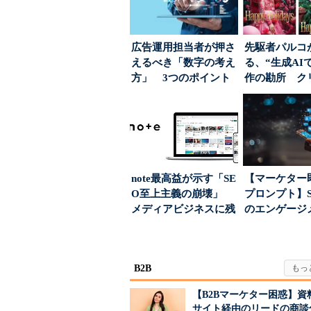
広告運用担当者が押さ
先駆者パルコ
えるべき「数字の考え
る、“生成AI
方」 3つのポイント
作の勘所 ク
とは
ーに残る「重
割...
note最高益が示す「SE
【マーケター
O至上主義の崩壊」
プロンプト】S
メディアビジネスに残
のエンゲージ
された“勝ち筋...
高めるAI活用、
B2B
【B2Bマーケター困惑】資
サイト経由のリードの商談