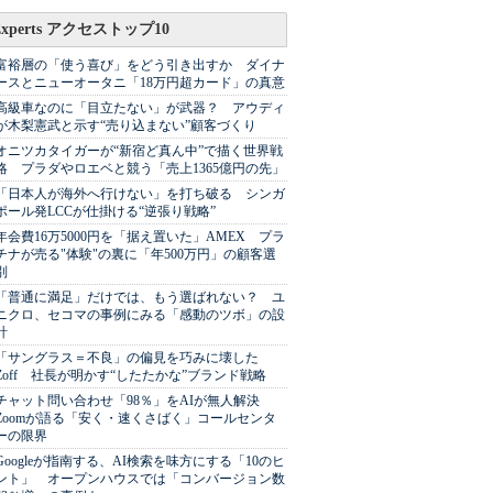
Experts アクセストップ10
富裕層の「使う喜び」をどう引き出すか ダイナ
ースとニューオータニ「18万円超カード」の真意
高級車なのに「目立たない」が武器？ アウディ
が木梨憲武と示す“売り込まない”顧客づくり
オニツカタイガーが“新宿ど真ん中”で描く世界戦
略 プラダやロエベと競う「売上1365億円の先」
「日本人が海外へ行けない」を打ち破る シンガ
ポール発LCCが仕掛ける“逆張り戦略”
年会費16万5000円を「据え置いた」AMEX プラ
チナが売る"体験"の裏に「年500万円」の顧客選
別
「普通に満足」だけでは、もう選ばれない？ ユ
ニクロ、セコマの事例にみる「感動のツボ」の設
計
「サングラス＝不良」の偏見を巧みに壊した
Zoff 社長が明かす“したたかな”ブランド戦略
チャット問い合わせ「98％」をAIが無人解決
Zoomが語る「安く・速くさばく」コールセンタ
ーの限界
Googleが指南する、AI検索を味方にする「10のヒ
ント」 オープンハウスでは「コンバージョン数