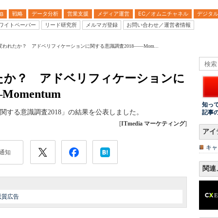
戦略
データ分析
営業支援
メディア運営
EC／オムニチャネル
デジタ
B
ワイトペーパー
リード研究所
メルマガ登録
お問い合わせ／運営者情報
われたか？ アドベリフィケーションに関する意識調査2018――Mom...
たか？ アドベリフィケーションに
omentum
知っ
に関する意識調査2018」の結果を公表しました。
記事
[
ITmedia マーケティング
]
アイ
キャ
通知
関連
悪質広告