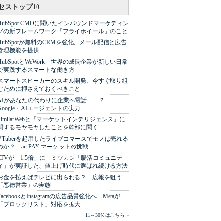
セストップ10
HubSpot CMOに聞いたインバウンドマーケティン
グの新フレームワーク「フライホイール」のこと
HubSpotが無料のCRMを強化、メール配信と広告
管理機能を提供
HubSpotとWeWork 世界の成長企業が新しい日常
で実践するスマートな働き方
スマートスピーカーのスキル開発、今すぐ取り組
むために押さえておくべきこと
AIがあなたの代わりに企業へ電話……？
Google・AIエージェントの実力
SimilarWebと「マーケットインテリジェンス」に
関するモヤモヤしたことを幹部に聞く
VTuberを起用したライブコマースでモノは売れる
のか？ au PAY マーケットの挑戦
LTVが「1.5倍」に ミツカン「腸活コミュニテ
ィ」が実証した、値上げ時代に選ばれ続ける方法
お金を払えばテレビに出られる？ 広報を狙う
「悪徳営業」の実態
FacebookとInstagramの広告品質強化へ Metaが
「ブロックリスト」対応を拡大
11～30位はこちら »