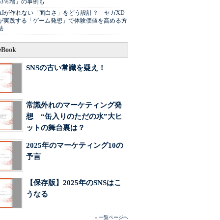
63％増」の事例も
AIが作れない「面白さ」をどう設計？ セガXD
が実践する「ゲーム発想」で体験価値を高める方
法
Book
SNSの古い常識を疑え！
常識外れのマーケティング発
想 “缶入りのただの水”大ヒ
ットの舞台裏は？
2025年のマーケティング10の
予言
【保存版】2025年のSNSはこ
うなる
»
一覧ページへ