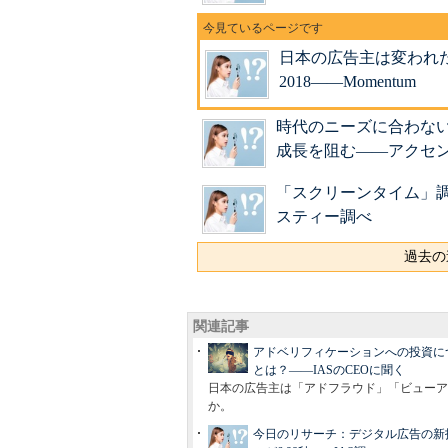
日本の広告主は変われ
2018――Momentum
時代のニーズに合わない
成長を阻む――アクセ
「スクリーンタイム」調査
スティー調べ
過去の
関連記事
アドベリフィケーションへの投資に
とは？――IASのCEOに聞く
日本の広告主は「アドフラウド」「ビューア
か。
今日のリサーチ：デジタル広告の新指