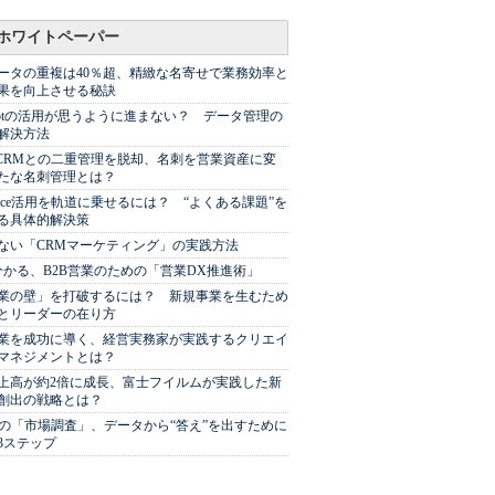
ホワイトペーパー
ータの重複は40％超、精緻な名寄せで業務効率と
果を向上させる秘訣
Spotの活用が思うように進まない？ データ管理の
解決方法
やCRMとの二重管理を脱却、名刺を営業資産に変
たな名刺管理とは？
sforce活用を軌道に乗せるには？ “よくある課題”を
る具体的解決策
ない「CRMマーケティング」の実践方法
分かる、B2B営業のための「営業DX推進術」
業の壁」を打破するには？ 新規事業を生むため
とリーダーの在り方
業を成功に導く、経営実務家が実践するクリエイ
マネジメントとは？
上高が約2倍に成長、富士フイルムが実践した新
創出の戦略とは？
代の「市場調査」、データから“答え”を出すために
3ステップ