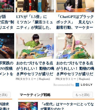
が語
LTVが「1.5倍」に
「ChatGPTはブラック
で広告”制
ミツカン「腸活コミュ
ボックス」 見えない
リエイタ
ニティ」が実証した、
顧客行動、マーケター
要な役
値上げ時代に選ば...
に残された打ち...
即実践の
おかたづけもできる点
おかたづけもできる点
NS投稿
がうれしい！ 動物の鳴
がうれしい！ 動物の鳴
メントを
き声やセリフが盛りだ
き声やセリフが盛りだ
ポ...
PR(タカラトミー｜Hugkum)
くさんの「アニア ...
PR(タカラトミー｜Hugkum)
くさんの「アニア ...
Recommended by
マーケティング戦略
料請求
「α世代」はマーケターにとってな
化率は
ぜ重要なのか？