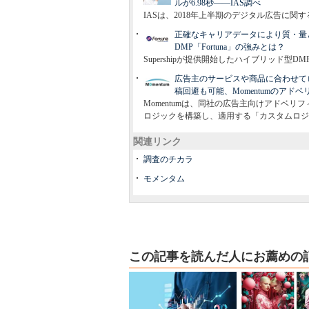
ルが6.98秒――IAS調べ
IASは、2018年上半期のデジタル広告に
正確なキャリアデータにより質・量とも
DMP「Fortuna」の強みとは？
Supershipが提供開始したハイブリッド型DM
広告主のサービスや商品に合わせて
稿回避も可能、Momentumのアド
Momentumは、同社の広告主向けアドベ
ロジックを構築し、適用する「カスタムロジ
関連リンク
調査のチカラ
モメンタム
この記事を読んだ人にお薦めの