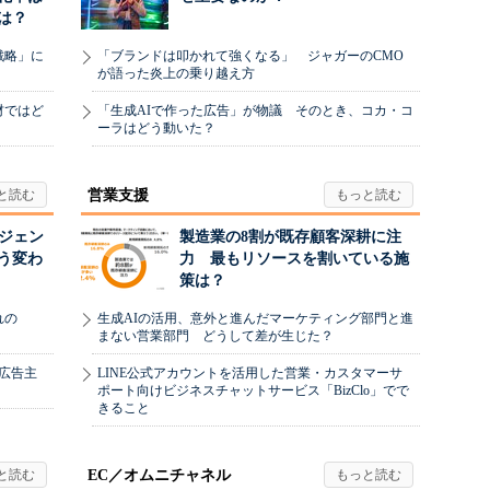
は？
戦略」に
「ブランドは叩かれて強くなる」 ジャガーのCMO
が語った炎上の乗り越え方
材ではど
「生成AIで作った広告」が物議 そのとき、コカ・コ
ーラはどう動いた？
営業支援
ージェン
製造業の8割が既存顧客深耕に注
う変わ
力 最もリソースを割いている施
策は？
れの
生成AIの活用、意外と進んだマーケティング部門と進
まない営業部門 どうして差が生じた？
、広告主
LINE公式アカウントを活用した営業・カスタマーサ
ポート向けビジネスチャットサービス「BizClo」でで
きること
EC／オムニチャネル