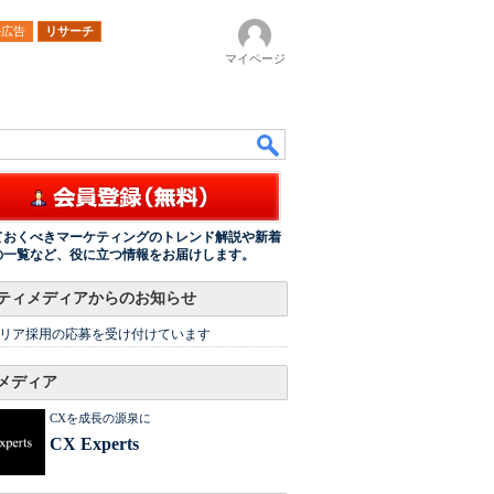
ル広告
リサーチ
マイページ
ておくべきマーケティングのトレンド解説や新着
の一覧など、役に立つ情報をお届けします。
ティメディアからのお知らせ
リア採用の応募を受け付けています
メディア
CXを成長の源泉に
CX Experts