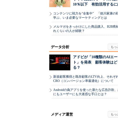
10％以下 有効活用するに
コンテンツに戦力を“全集中” 「徳川家康の
学ぶ、いま必要なマーケティングとは
メルマガをきっかけにした商品購入、B2B商
れくらいの人が経験？
データ分析
アドビが「10種類のAIエ
ト」を発表 顧客体験はど
る？
新規顧客獲得と既存顧客のLTV向上、それぞ
CRO（コンバージョン率最適化）について
Androidの偽アプリを使った新たな広告詐欺
にもユーザーにも大迷惑な手口とは？
メディア運営