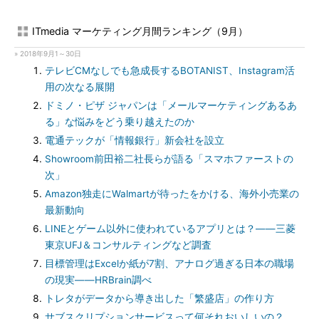
ITmedia マーケティング月間ランキング（9月）
» 2018年9月1～30日
テレビCMなしでも急成長するBOTANIST、Instagram活
用の次なる展開
ドミノ・ピザ ジャパンは「メールマーケティングあるあ
る」な悩みをどう乗り越えたのか
電通テックが「情報銀行」新会社を設立
Showroom前田裕二社長らが語る「スマホファーストの
次」
Amazon独走にWalmartが待ったをかける、海外小売業の
最新動向
LINEとゲーム以外に使われているアプリとは？――三菱
東京UFJ＆コンサルティングなど調査
目標管理はExcelか紙が7割、アナログ過ぎる日本の職場
の現実――HRBrain調べ
トレタがデータから導き出した「繁盛店」の作り方
サブスクリプションサービスって何それおいしいの？