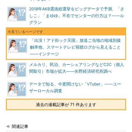
2018年AKB選抜総選挙をビッグデータで予測、「さ
しこ」「まゆゆ」不在でセンターの行方は？――ル
グラン
「出没！アド街ック天国」放送ご当地の地域別接
触率他、スマートテレビ視聴ログから見えること
――インテージ
メルカリ、民泊、カーシェアリングなどC2C（個人
間取引）市場が拡大――矢野経済研究所調べ
データで知る、今更聞けない「VTuber」――ユー
ザーローカル調査
過去の連載記事が 71 件あります
関連記事