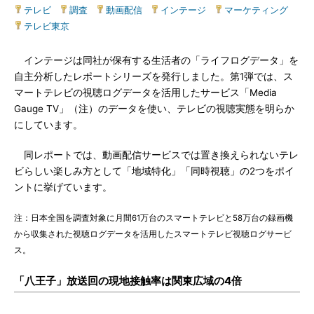
テレビ
|
調査
|
動画配信
|
インテージ
|
マーケティング
|
テレビ東京
インテージは同社が保有する生活者の「ライフログデータ」を
自主分析したレポートシリーズを発行しました。第1弾では、ス
マートテレビの視聴ログデータを活用したサービス「Media
Gauge TV」（注）のデータを使い、テレビの視聴実態を明らか
にしています。
同レポートでは、動画配信サービスでは置き換えられないテレ
ビらしい楽しみ方として「地域特化」「同時視聴」の2つをポイ
ントに挙げています。
注：日本全国を調査対象に月間61万台のスマートテレビと58万台の録画機
から収集された視聴ログデータを活用したスマートテレビ視聴ログサービ
ス。
「八王子」放送回の現地接触率は関東広域の4倍