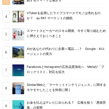
践するスマートな働き方
VTuberを起用したライブコマースでモノは売れるの
か？ au PAY マーケットの挑戦
スマートスピーカーのスキル開発、今すぐ取り組むため
に押さえておくべきこと
AIがあなたの代わりに企業へ電話……？ Google・AIエ
ージェントの実力
FacebookとInstagramの広告品質強化へ Metaが「ブ
ロックリスト」対応を拡大
SimilarWebと「マーケットインテリジェンス」に関する
モヤモヤしたことを幹部に聞く
お金を払えばテレビに出られる？ 広報を狙う「悪徳営
業」の実態