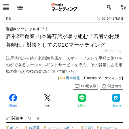
特集
2016年12月21日
老舗×ソーシャルギフト
嘉永2年創業 山本海苔店が取り組む「若者のお歳
暮離れ」対策としてのO2Oマーケティング
（1/2 ページ）
江戸時代から続く老舗海苔店が、スマートフォンで手軽に贈りも
のができるソーシャルギフトサービスを導入。その背景にある市
場の変化と今後の展望について聞いた。
[
野本纏花
，ITmedia マーケティング]
PC用表示
関連情報
Share
Post
LINE
Hatena
関連キーワード
ギフト
|
お歳暮
|
ソーシャルギフト
|
O2O
|
eコマース