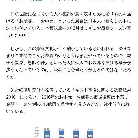
日頃世話になっている人へ感謝の意を表すために贈りものを届
ける「お歳暮」「お中元」といった風習は日本人の暮らしの中に
深く根付いている。本稿執筆中の12月はまさにお歳暮シーズン真
っただ中だ。
しかし、この贈答文化が年々縮小しているといわれる。B2Bつ
まり企業間でこそお歳暮のやりとりはまだ残っているものの、親
子や親戚、恩師や仲人といった人に個人でお歳暮を届ける機会が
少なくなっているのは、読者にも心当たりがあるのではないだろ
うか。
矢野経済研究所が発表している「ギフト市場に関する調査結果
2016」によると、2016年のお中元、お歳暮の市場規模は小売り
金額ベースで1兆8140億円で着地する見込みだが、縮小傾向は続
いている。