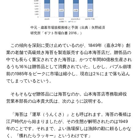
中元・歳暮市場規模推移と予測（出典：矢野経済
研究所「ギフト市場白書 2016」）
この傾向を深刻に受け止めているのが、1849年（嘉永2年）創
業の老舗で高級焼き海苔を製造販売する山本海苔店だ。贈答品の
中でも長らく重宝されてきた海苔は、かつて年間80億枚生産され
るうち16％は贈答品として消費されていた。しかし、バブル崩壊
前の1985年をピークに市場は縮小し、現在は2％にまで落ち込ん
でしまっているという。
そもそもなぜ贈答品には海苔なのか。山本海苔店専務取締役
営業本部長の山本貴大氏は、次のように説明する。
「海苔は『運草（うんくさ）』とも呼ばれます。海苔の養殖は
江戸時代から始まりましたが、その生態が解明されたのは1949
年のことです。それまで、よい漁場探しは漁師の勘に頼るしかな
く、『獲れたらラッキー』というわけです」