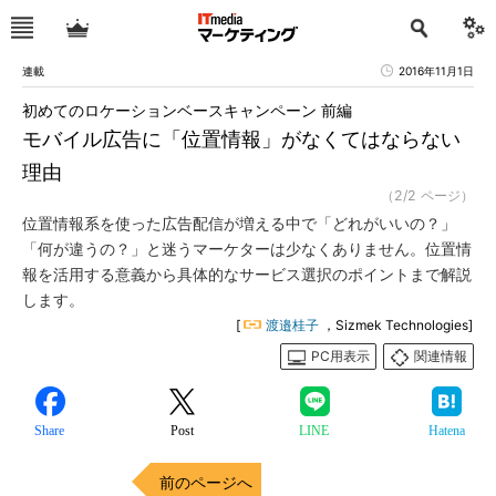
連載
2016年11月1日
初めてのロケーションベースキャンペーン 前編
モバイル広告に「位置情報」がなくてはならない
理由
（2/2 ページ）
位置情報系を使った広告配信が増える中で「どれがいいの？」
「何が違うの？」と迷うマーケターは少なくありません。位置情
報を活用する意義から具体的なサービス選択のポイントまで解説
します。
[
渡邉桂子
，Sizmek Technologies]
PC用表示
関連情報
Share
Post
LINE
Hatena
前のページへ