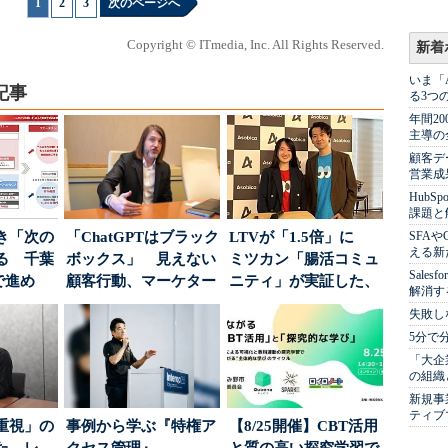
1
|
2
|
3
次のページへ
Copyright © ITmedia, Inc. All Rights Reserved.
新着
いま「
記事
る3つ
年間2
主導の
顧客デ
営業成
Hub
課題と
き「次の
「ChatGPTはブラック
LTVが「1.5倍」に
SFA
える新
る 千葉
ボックス」 見えない
ミツカン「腸活コミュ
Sale
で進め
顧客行動、マーケター
ニティ」が実証した、
解消す
.
に残された打ち...
値上げ時代に選ば...
失敗し
5分で
「大企
の組織
新規事
ティブ
重視」の
事例から学ぶ『特権ア
【8/25開催】CBT活用