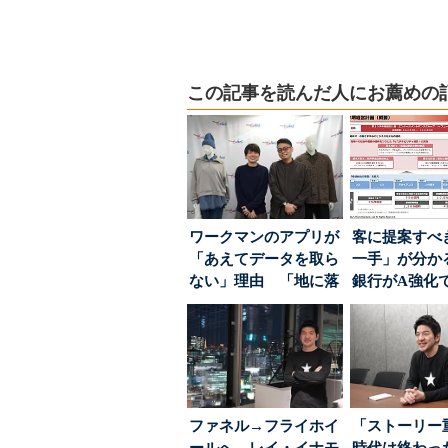
この記事を読んだ人にお薦めの
ワークマンのアプリが
客に提案すべ
「あえてデータを取ら
一手」が分か
ない」理由 「地に落
銀行がA強化
ちた顧客満足度」を
る“One to On..
引...
ファネル→フライホイ
「ストーリー