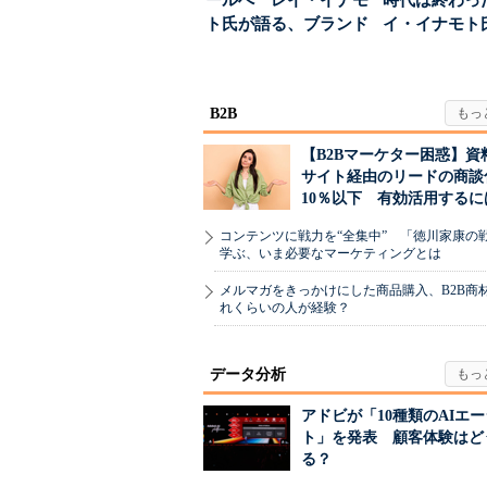
ールへ レイ・イナモ
時代は終わっ
ト氏が語る、ブランド
イ・イナモト
が「信頼」を得るた
る、信頼を軸
め...
ラン...
B2B
【B2Bマーケター困惑】資
サイト経由のリードの商談
10％以下 有効活用するに
コンテンツに戦力を“全集中” 「徳川家康の
学ぶ、いま必要なマーケティングとは
メルマガをきっかけにした商品購入、B2B商
れくらいの人が経験？
データ分析
アドビが「10種類のAIエ
ト」を発表 顧客体験はど
る？