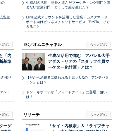
れの
生成AIの活用、意外と進んだマーケティング部門と進
まない営業部門 どうして差が生じた？
、広告主
LINE公式アカウントを活用した営業・カスタマーサ
ポート向けビジネスチャットサービス「BizClo」でで
きること
EC／オムニチャネル
と「内
生成AI活用で進む アパレル大手
断基準
アダストリアの「スタッフ全員マ
ーケター化計画」とは？
生き残り
【だから消費者に嫌われる】UI／UXの「アンチパタ
ーン」とは？
ヴァン・
ドン・キホーテが「フォートナイト」に登場 狙い
は？
リサーチ
リターゲ
「サイト内検索」＆「ライブチャ