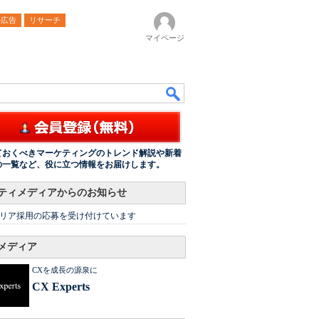
ル広告
リサーチ
マイページ
ておくべきマーケティングのトレンド解説や新着
の一覧など、役に立つ情報をお届けします。
ティメディアからのお知らせ
リア採用の応募を受け付けています
メディア
CXを成長の源泉に
CX Experts