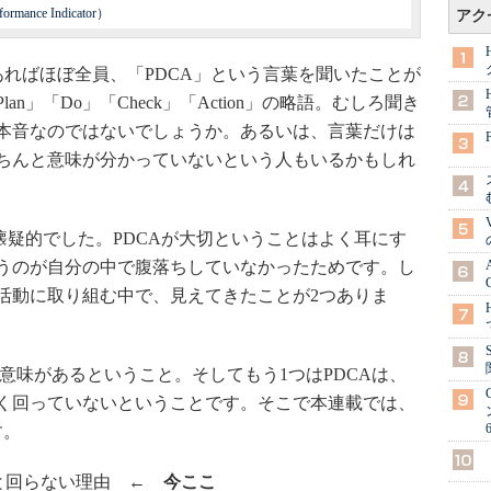
ormance Indicator）
アク
であればほぼ全員、「PDCA」という言葉を聞いたことが
n」「Do」「Check」「Action」の略語。むしろ聞き
本音なのではないでしょうか。あるいは、言葉だけは
ちんと意味が分かっていないという人もいるかもしれ
懐疑的でした。PDCAが大切ということはよく耳にす
うのが自分の中で腹落ちしていなかったためです。し
活動に取り組む中で、見えてきたことが2つありま
意味があるということ。そしてもう1つはPDCAは、
く回っていないということです。そこで本連載では、
す。
ケと回らない理由
← 今ここ