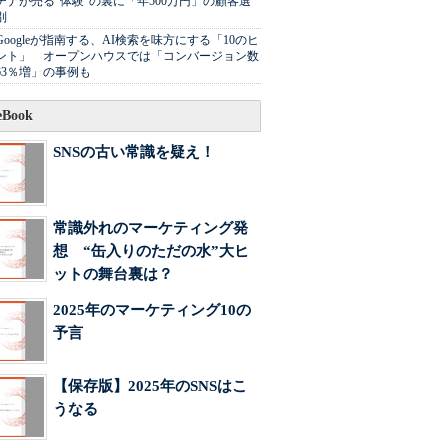
チナが売る"体験"の裏に「年500万円」の顧客選
別
Googleが指南する、AI検索を味方にする「10のヒ
ント」 オープンハウスでは「コンバージョン数
63％増」の事例も
Book
SNSの古い常識を疑え！
常識外れのマーケティング発
想 “缶入りのただの水”大ヒ
ットの舞台裏は？
2025年のマーケティング10の
予言
【保存版】2025年のSNSはこ
うなる