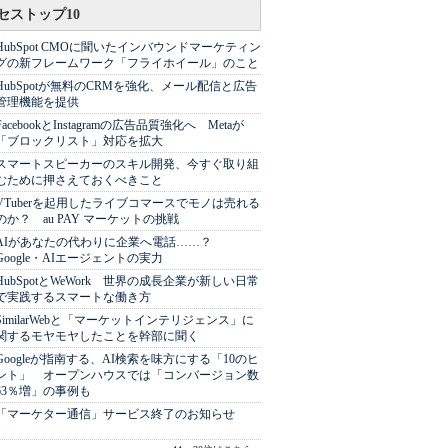
セストップ10
HubSpot CMOに聞いたインバウンドマーケティン
グの新フレームワーク「フライホイール」のこと
HubSpotが無料のCRMを強化、メール配信と広告
管理機能を提供
FacebookとInstagramの広告品質強化へ Metaが
「ブロックリスト」対応を拡大
スマートスピーカーのスキル開発、今すぐ取り組
むために押さえておくべきこと
VTuberを起用したライブコマースでモノは売れる
のか？ au PAY マーケットの挑戦
AIがあなたの代わりに企業へ電話……？
Google・AIエージェントの実力
HubSpotとWeWork 世界の成長企業が新しい日常
で実践するスマートな働き方
SimilarWebと「マーケットインテリジェンス」に
関するモヤモヤしたことを幹部に聞く
Googleが指南する、AI検索を味方にする「10のヒ
ント」 オープンハウスでは「コンバージョン数
63％増」の事例も
「マーケター通信」サービス終了のお知らせ