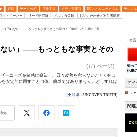
戦略
データ分析
営業支援
メディア運営
EC／オムニチャネル
デジタ
B
ワイトペーパー
リード研究所
メルマガ登録
お問い合わせ／運営者情報
手には回らない」――もっともな事実とその理由：【連載】小川 卓の「高...
らない」――もっともな事実とその
（1/3 ページ）
知っ
記事
ーザーニーズを敏感に察知し、日々改善を怠らないことが何よ
ルを安定的に回すこと自体、簡単ではありません。どうすれば
アイ
キャ
[
小川 卓
，
UNCOVER TRUTH
]
関連
通知