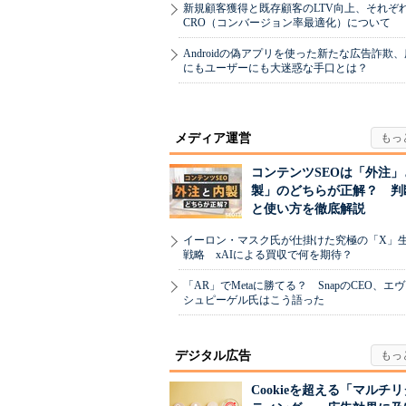
新規顧客獲得と既存顧客のLTV向上、それぞ
CRO（コンバージョン率最適化）について
Androidの偽アプリを使った新たな広告詐欺
にもユーザーにも大迷惑な手口とは？
メディア運営
コンテンツSEOは「外注」
製」のどちらが正解？ 判
と使い方を徹底解説
イーロン・マスク氏が仕掛けた究極の「X」
戦略 xAIによる買収で何を期待？
「AR」でMetaに勝てる？ SnapのCEO、エ
シュピーゲル氏はこう語った
デジタル広告
Cookieを超える「マルチ