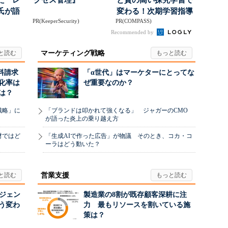
た レ
クセス管理』
と質の高い探究学習で
氏が語
変わる！次期学習指導
PR(KeeperSecurity)
PR(COMPASS)
にしたブ
要領を見据えた...
Recommended by
マーケティング戦略
料請求
「α世代」はマーケターにとってな
化率は
ぜ重要なのか？
は？
戦略」に
「ブランドは叩かれて強くなる」 ジャガーのCMO
が語った炎上の乗り越え方
材ではど
「生成AIで作った広告」が物議 そのとき、コカ・コ
ーラはどう動いた？
営業支援
ージェン
製造業の8割が既存顧客深耕に注
う変わ
力 最もリソースを割いている施
策は？