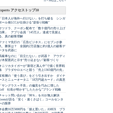
11～30位はこちら »
Experts アクセストップ10
「日本人が海外へ行けない」を打ち破る シンガ
ポール発LCCが仕掛ける“逆張り戦略”
サツドラ、クーポン配布で「数十億円の売り上げ
効果」 アプリ会員「145万人」達成で見据え
る、真の顧客理解
ファミマ先行の「広告ビジネス」にセブンが参
入、勝算は？ 全国約2万店舗と約1億人の顧客デ
ータを武器に
高級車なのに「目立たない」が武器？ アウディ
が木梨憲武と示す“売り込まない”顧客づくり
オニツカタイガーが“新宿ど真ん中”で描く世界戦
略 プラダやロエベと競う「売上1365億円の先」
富裕層の「使う喜び」をどう引き出すか ダイナ
ースとニューオータニ「18万円超カード」の真意
「サングラス＝不良」の偏見を巧みに壊した
Zoff 社長が明かす“したたかな”ブランド戦略
チャット問い合わせ「98％」をAIが無人解決
Zoomが語る「安く・速くさばく」コールセンタ
ーの限界
年会費16万5000円を「据え置いた」AMEX プラ