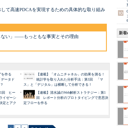
して高速PDCAを実現するための具体的な取り組み
新着e
らない」――もっともな事実とその理由
b”を作る
【連載】「オムニチャネル」の効果を測る！
「データド
統計学を取り入れた分析手法：第1回 「マ
？
ス」と「デジタル」は横断して分析できる！
1回 ヒー
【連載】清水誠のWeb解析ストラテジー：第1
ライゼーシ
回 レポート分析のプロトタイピングで意思決
決定とアク
定フローを作る