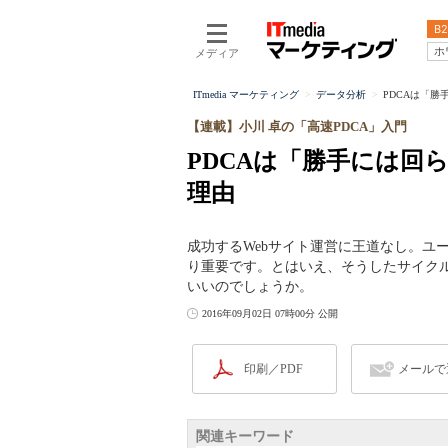
B2
ホ
メディア
ITmedia マーケティング
データ分析
PDCAは「勝
【連載】小川 卓の「高速PDCA」入門
PDCAは「勝手には回
理由
成功するWebサイト運営に王道なし。ユ
り重要です。とはいえ、そうしたサイク
いいのでしょうか。
2016年09月02日 07時00分 公開
印刷／PDF
メールで
関連キーワード