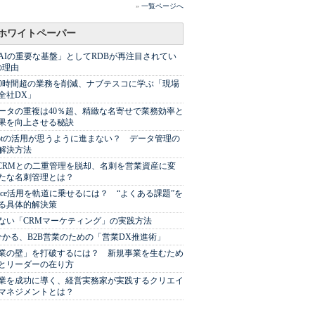
»
一覧ページへ
ホワイトペーパー
AIの重要な基盤」としてRDBが再注目されてい
の理由
00時間超の業務を削減、ナブテスコに学ぶ「現場
全社DX」
ータの重複は40％超、精緻な名寄せで業務効率と
果を向上させる秘訣
Spotの活用が思うように進まない？ データ管理の
解決方法
やCRMとの二重管理を脱却、名刺を営業資産に変
たな名刺管理とは？
sforce活用を軌道に乗せるには？ “よくある課題”を
る具体的解決策
ない「CRMマーケティング」の実践方法
分かる、B2B営業のための「営業DX推進術」
業の壁」を打破するには？ 新規事業を生むため
とリーダーの在り方
業を成功に導く、経営実務家が実践するクリエイ
マネジメントとは？