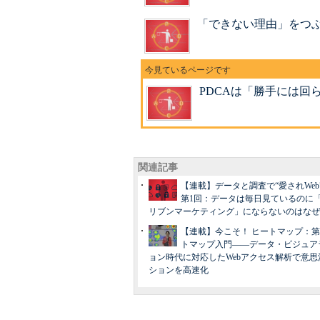
「できない理由」をつぶ
PDCAは「勝手には回
関連記事
【連載】データと調査で“愛されWe
第1回：データは毎日見ているのに
リブンマーケティング」にならないのはなぜ
【連載】今こそ！ ヒートマップ：第
トマップ入門――データ・ビジュア
ョン時代に対応したWebアクセス解析で意思
ションを高速化