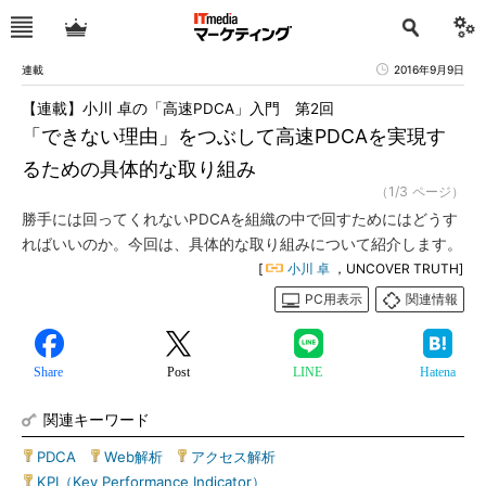
連載
2016年9月9日
【連載】小川 卓の「高速PDCA」入門 第2回
「できない理由」をつぶして高速PDCAを実現す
るための具体的な取り組み
（1/3 ページ）
勝手には回ってくれないPDCAを組織の中で回すためにはどうす
ればいいのか。今回は、具体的な取り組みについて紹介します。
[
小川 卓
，UNCOVER TRUTH]
PC用表示
関連情報
Share
Post
LINE
Hatena
関連キーワード
PDCA
|
Web解析
|
アクセス解析
|
KPI（Key Performance Indicator）