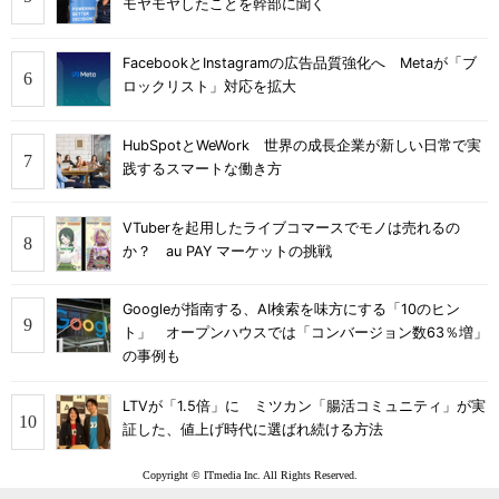
モヤモヤしたことを幹部に聞く
FacebookとInstagramの広告品質強化へ Metaが「ブ
ロックリスト」対応を拡大
HubSpotとWeWork 世界の成長企業が新しい日常で実
践するスマートな働き方
VTuberを起用したライブコマースでモノは売れるの
か？ au PAY マーケットの挑戦
Googleが指南する、AI検索を味方にする「10のヒン
ト」 オープンハウスでは「コンバージョン数63％増」
の事例も
LTVが「1.5倍」に ミツカン「腸活コミュニティ」が実
証した、値上げ時代に選ばれ続ける方法
Copyright © ITmedia Inc. All Rights Reserved.