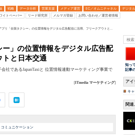
戦略
データ分析
営業支援
メディア運営
EC／オムニチャネル
デジタ
B
ワイトペーパー
リード研究所
メルマガ登録
お問い合わせ／運営者情報
アプリ「全国タクシー」の位置情報をデジタル広告配信に活用、フリークアウトと...
シー」の位置情報をデジタル広告配
ウトと日本交通
知っ
社であるJapanTaxiと 位置情報連動マーケティング事業で
記事
アイ
[
ITmedia マーケティング
]
キャ
関連
|
コミュニケーション