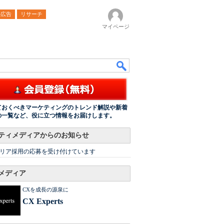
ル広告
リサーチ
マイページ
ておくべきマーケティングのトレンド解説や新着
の一覧など、役に立つ情報をお届けします。
ティメディアからのお知らせ
リア採用の応募を受け付けています
メディア
CXを成長の源泉に
CX Experts