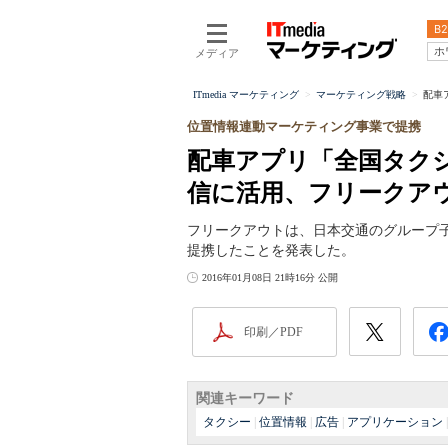
B2
ホ
メディア
ITmedia マーケティング
マーケティング戦略
配車
位置情報連動マーケティング事業で提携
配車アプリ「全国タク
信に活用、フリークア
フリークアウトは、日本交通のグループ子会
提携したことを発表した。
2016年01月08日 21時16分 公開
印刷／PDF
関連キーワード
タクシー
|
位置情報
|
広告
|
アプリケーション