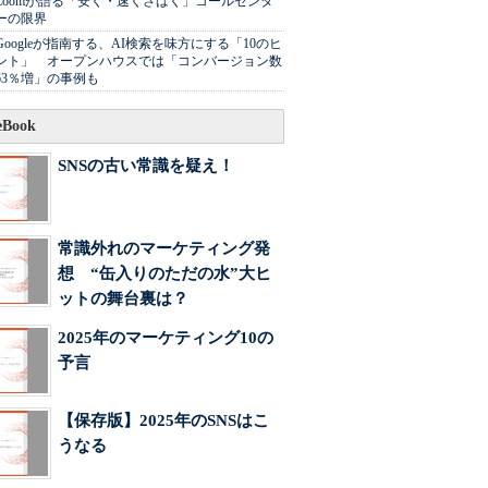
Zoomが語る「安く・速くさばく」コールセンタ
ーの限界
Googleが指南する、AI検索を味方にする「10のヒ
ント」 オープンハウスでは「コンバージョン数
63％増」の事例も
Book
SNSの古い常識を疑え！
常識外れのマーケティング発
想 “缶入りのただの水”大ヒ
ットの舞台裏は？
2025年のマーケティング10の
予言
【保存版】2025年のSNSはこ
うなる