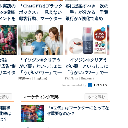
即実践の
「ChatGPTはブラック
客に提案すべき「次の
NS投稿
ボックス」 見えない
一手」が分かる 千葉
メントを
顧客行動、マーケター
銀行がA強化で進め
ポ...
に残された打ち...
る“One to On...
が語
「イソジン®クリアう
「イソジン®クリアう
で広告”制
がい薬」といっしょに
がい薬」といっしょに
リエイタ
「うがいパワー」で一
「うがいパワー」で一
要な役
PR(iNova｜Hugkum)
年中！ 健やか
PR(iNova｜Hugkum)
年中！ 健やか
Recommended by
マーケティング戦略
料請求
「α世代」はマーケターにとってな
化率は
ぜ重要なのか？
は？