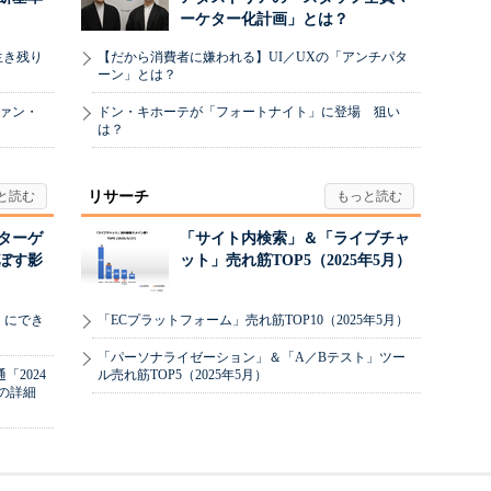
ーケター化計画」とは？
生き残り
【だから消費者に嫌われる】UI／UXの「アンチパタ
ーン」とは？
ヴァン・
ドン・キホーテが「フォートナイト」に登場 狙い
は？
リサーチ
リターゲ
「サイト内検索」＆「ライブチャ
ぼす影
ット」売れ筋TOP5（2025年5月）
」にでき
「ECプラットフォーム」売れ筋TOP10（2025年5月）
「パーソナライゼーション」＆「A／Bテスト」ツー
2024
ル売れ筋TOP5（2025年5月）
の詳細