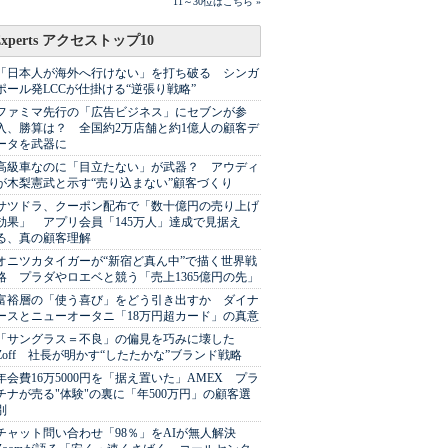
11～30位はこちら »
Experts アクセストップ10
「日本人が海外へ行けない」を打ち破る シンガ
ポール発LCCが仕掛ける“逆張り戦略”
ファミマ先行の「広告ビジネス」にセブンが参
入、勝算は？ 全国約2万店舗と約1億人の顧客デ
ータを武器に
高級車なのに「目立たない」が武器？ アウディ
が木梨憲武と示す“売り込まない”顧客づくり
サツドラ、クーポン配布で「数十億円の売り上げ
効果」 アプリ会員「145万人」達成で見据え
る、真の顧客理解
オニツカタイガーが“新宿ど真ん中”で描く世界戦
略 プラダやロエベと競う「売上1365億円の先」
富裕層の「使う喜び」をどう引き出すか ダイナ
ースとニューオータニ「18万円超カード」の真意
「サングラス＝不良」の偏見を巧みに壊した
Zoff 社長が明かす“したたかな”ブランド戦略
年会費16万5000円を「据え置いた」AMEX プラ
チナが売る"体験"の裏に「年500万円」の顧客選
別
チャット問い合わせ「98％」をAIが無人解決