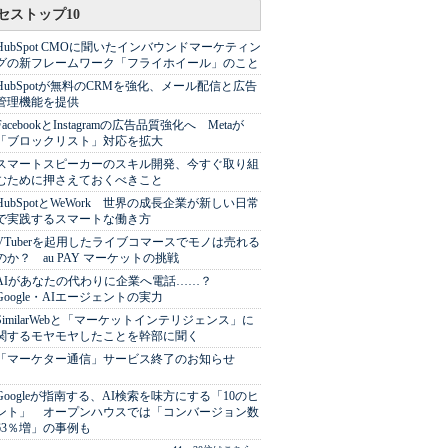
セストップ10
HubSpot CMOに聞いたインバウンドマーケティン
グの新フレームワーク「フライホイール」のこと
HubSpotが無料のCRMを強化、メール配信と広告
管理機能を提供
FacebookとInstagramの広告品質強化へ Metaが
「ブロックリスト」対応を拡大
スマートスピーカーのスキル開発、今すぐ取り組
むために押さえておくべきこと
HubSpotとWeWork 世界の成長企業が新しい日常
で実践するスマートな働き方
VTuberを起用したライブコマースでモノは売れる
のか？ au PAY マーケットの挑戦
AIがあなたの代わりに企業へ電話……？
Google・AIエージェントの実力
SimilarWebと「マーケットインテリジェンス」に
関するモヤモヤしたことを幹部に聞く
「マーケター通信」サービス終了のお知らせ
Googleが指南する、AI検索を味方にする「10のヒ
ント」 オープンハウスでは「コンバージョン数
63％増」の事例も