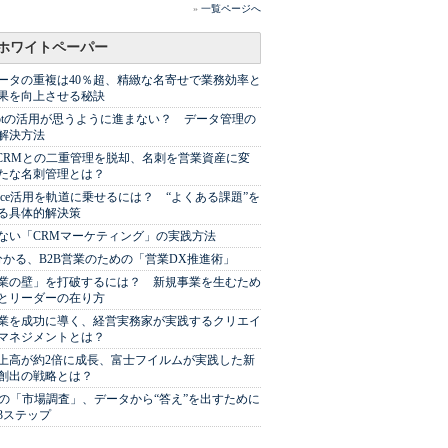
»
一覧ページへ
ホワイトペーパー
ータの重複は40％超、精緻な名寄せで業務効率と
果を向上させる秘訣
Spotの活用が思うように進まない？ データ管理の
解決方法
やCRMとの二重管理を脱却、名刺を営業資産に変
たな名刺管理とは？
sforce活用を軌道に乗せるには？ “よくある課題”を
る具体的解決策
ない「CRMマーケティング」の実践方法
分かる、B2B営業のための「営業DX推進術」
業の壁」を打破するには？ 新規事業を生むため
とリーダーの在り方
業を成功に導く、経営実務家が実践するクリエイ
マネジメントとは？
上高が約2倍に成長、富士フイルムが実践した新
創出の戦略とは？
代の「市場調査」、データから“答え”を出すために
3ステップ