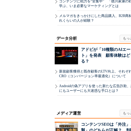
コンテンツに戦力を“全集中” 「徳川家康の
学ぶ、いま必要なマーケティングとは
メルマガをきっかけにした商品購入、B2B商
れくらいの人が経験？
データ分析
アドビが「10種類のAIエ
ト」を発表 顧客体験はど
る？
新規顧客獲得と既存顧客のLTV向上、それぞ
CRO（コンバージョン率最適化）について
Androidの偽アプリを使った新たな広告詐欺
にもユーザーにも大迷惑な手口とは？
メディア運営
コンテンツSEOは「外注」
製」のどちらが正解？ 判