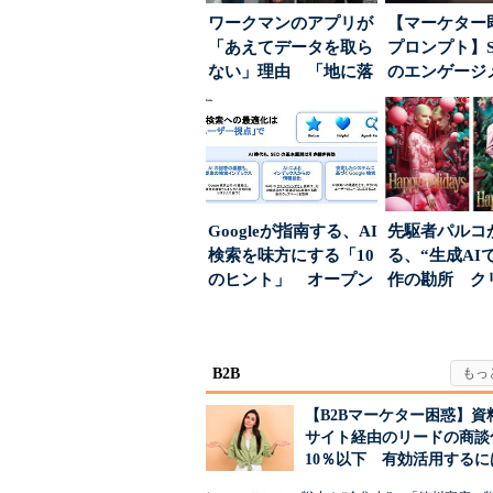
ワークマンのアプリが
【マーケター
「あえてデータを取ら
プロンプト】S
ない」理由 「地に落
のエンゲージ
ちた顧客満足度」を
高めるAI活用、
引...
Googleが指南する、AI
先駆者パルコ
検索を味方にする「10
る、“生成AI
のヒント」 オープン
作の勘所 ク
ハウスでは...
ーに残る「重
割...
B2B
【B2Bマーケター困惑】資
サイト経由のリードの商談
10％以下 有効活用するに