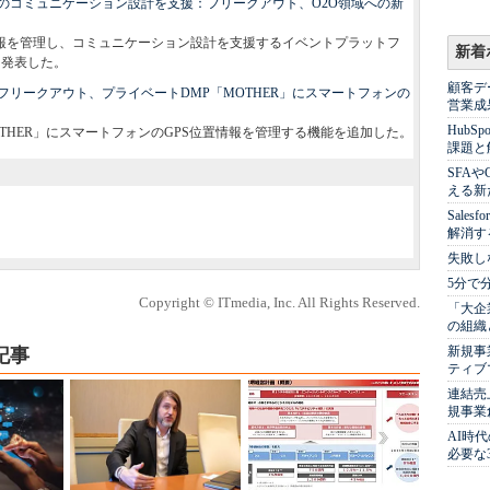
のコミュニケーション設計を支援：フリークアウト、O2O領域への新
者情報を管理し、コミュニケーション設計を支援するイベントプラットフ
新着
と発表した。
顧客デ
リークアウト、プライベートDMP「MOTHER」にスマートフォンの
営業成
Hub
THER」にスマートフォンのGPS位置情報を管理する機能を追加した。
課題と
SFA
える新
Sale
解消す
失敗し
5分で
Copyright © ITmedia, Inc. All Rights Reserved.
「大企
の組織
新規事
記事
ティブ
連結売
規事業
AI時
必要な