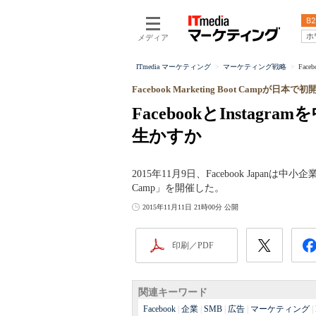
B2
ホ
メディア
ITmedia マーケティング
マーケティング戦略
Fac
Facebook Marketing Boot Campが日本で初
FacebookとInsta
生かすか
2015年11月9日、Facebook Japanは中小
Camp」を開催した。
2015年11月11日 21時00分 公開
印刷／PDF
関連キーワード
Facebook
|
企業
|
SMB
|
広告
|
マーケティング
|