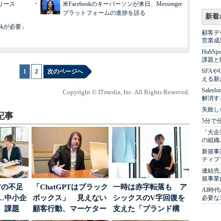
リリース
米Facebookのキーパーソンが来日、Messenger
プラットフォームの進捗を語る
新着
okが必要」
顧客デ
営業成
Hub
課題と
SFA
1
|
2
次のページへ
える新
Sale
Copyright © ITmedia, Inc. All Rights Reserved.
解消す
失敗し
記事
5分で
「大企
の組織
新規事
ティブ
連結売
規事業
材の不足
「ChatGPTはブラック
一時は赤字転落も ア
AI時
…中小企
ボックス」 見えない
シックスのV字回復を
必要な
、課題
顧客行動、マーケター
支えた「ブランド構
に残された打ち...
築」の考え方