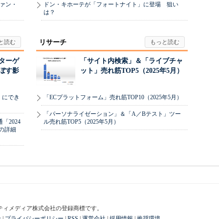
ヴァン・
ドン・キホーテが「フォートナイト」に登場 狙い
は？
リサーチ
リターゲ
「サイト内検索」＆「ライブチャ
ぼす影
ット」売れ筋TOP5（2025年5月）
」にでき
「ECプラットフォーム」売れ筋TOP10（2025年5月）
「パーソナライゼーション」＆「A／Bテスト」ツー
2024
ル売れ筋TOP5（2025年5月）
の詳細
はアイティメディア株式会社の登録商標です。
せ
|
プライバシーポリシー
|
RSS
|
運営会社
|
採用情報
|
推奨環境