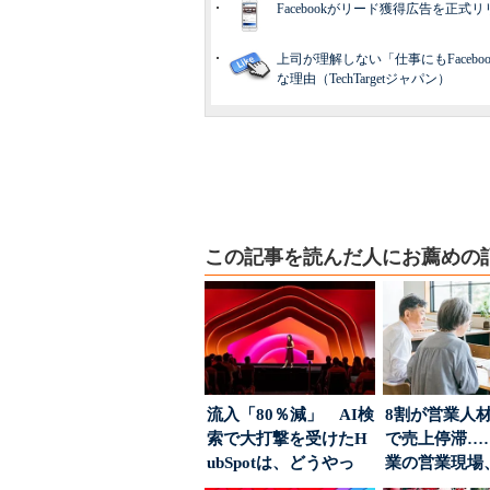
Facebookがリード獲得広告を正式
上司が理解しない「仕事にもFacebo
な理由（TechTargetジャパン）
この記事を読んだ人にお薦めの
流入「80％減」 AI検
8割が営業人
索で大打撃を受けたH
で売上停滞…
ubSpotは、どうやっ
業の営業現場
て“未来の顧...
は？