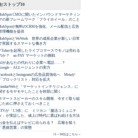
セストップ10
HubSpot CMOに聞いたインバウンドマーケティン
グの新フレームワーク「フライホイール」のこと
HubSpotが無料のCRMを強化、メール配信と広告
管理機能を提供
HubSpotとWeWork 世界の成長企業が新しい日常
で実践するスマートな働き方
VTuberを起用したライブコマースでモノは売れる
のか？ au PAY マーケットの挑戦
AIがあなたの代わりに企業へ電話……？
Google・AIエージェントの実力
FacebookとInstagramの広告品質強化へ Metaが
「ブロックリスト」対応を拡大
SimilarWebと「マーケットインテリジェンス」に
関するモヤモヤしたことを幹部に聞く
スマートスピーカーのスキル開発、今すぐ取り組
むために押さえておくべきこと
LTVが「1.5倍」に ミツカン「腸活コミュニテ
ィ」が実証した、値上げ時代に選ばれ続ける方法
お金を払えばテレビに出られる？ 広報を狙う
「悪徳営業」の実態
11～30位はこちら »