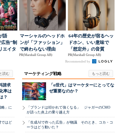
が語
マーシャルのヘッドホ
64年の歴史が宿るヘッ
で広告”制
ンが「ファッション」
ドホン、いい意味で
リエイタ
で終わらない理由
「想定外」の音質
PR(Marshall Group AB)
PR(Marshall Group AB)
要な役
Recommended by
マーケティング戦略
料請求
「α世代」はマーケターにとってな
化率は
ぜ重要なのか？
は？
戦略」に
「ブランドは叩かれて強くなる」 ジャガーのCMO
が語った炎上の乗り越え方
材ではど
「生成AIで作った広告」が物議 そのとき、コカ・コ
ーラはどう動いた？