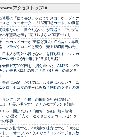
Experts アクセストップ10
富裕層の「使う喜び」をどう引き出すか ダイナ
ースとニューオータニ「18万円超カード」の真意
高級車なのに「目立たない」が武器？ アウディ
が木梨憲武と示す“売り込まない”顧客づくり
オニツカタイガーが“新宿ど真ん中”で描く世界戦
略 プラダやロエベと競う「売上1365億円の先」
「日本人が海外へ行けない」を打ち破る シンガ
ポール発LCCが仕掛ける“逆張り戦略”
年会費16万5000円を「据え置いた」AMEX プラ
チナが売る"体験"の裏に「年500万円」の顧客選
別
「普通に満足」だけでは、もう選ばれない？ ユ
ニクロ、セコマの事例にみる「感動のツボ」の設
計
「サングラス＝不良」の偏見を巧みに壊した
Zoff 社長が明かす“したたかな”ブランド戦略
チャット問い合わせ「98％」をAIが無人解決
Zoomが語る「安く・速くさばく」コールセンタ
ーの限界
Googleが指南する、AI検索を味方にする「10のヒ
ント」 オープンハウスでは「コンバージョン数