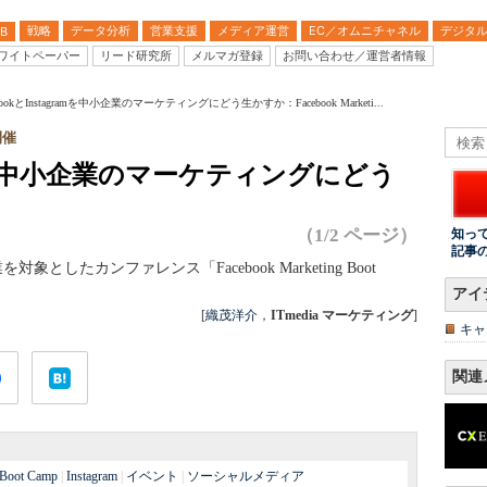
戦略
データ分析
営業支援
メディア運営
EC／オムニチャネル
デジタ
B
ワイトペーパー
リード研究所
メルマガ登録
お問い合わせ／運営者情報
ebookとInstagramを中小企業のマーケティングにどう生かすか：Facebook Marketi...
開催
gramを中小企業のマーケティングにどう
（1/2 ページ）
知っ
記事
企業を対象としたカンファレンス「Facebook Marketing Boot
アイ
[
織茂洋介
，
ITmedia マーケティング
]
キャ
関連
Boot Camp
|
Instagram
|
イベント
|
ソーシャルメディア