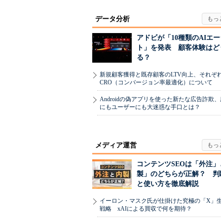
データ分析
アドビが「10種類のAIエ
ト」を発表 顧客体験はど
る？
新規顧客獲得と既存顧客のLTV向上、それぞ
CRO（コンバージョン率最適化）について
Androidの偽アプリを使った新たな広告詐欺
にもユーザーにも大迷惑な手口とは？
メディア運営
コンテンツSEOは「外注」
製」のどちらが正解？ 判
と使い方を徹底解説
イーロン・マスク氏が仕掛けた究極の「X」
戦略 xAIによる買収で何を期待？