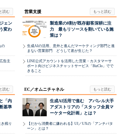
営業支援
ージェン
製造業の8割が既存顧客深耕に注
う変わ
力 最もリソースを割いている施
策は？
れの
生成AIの活用、意外と進んだマーケティング部門と進
まない営業部門 どうして差が生じた？
、広告主
LINE公式アカウントを活用した営業・カスタマーサ
ポート向けビジネスチャットサービス「BizClo」でで
きること
EC／オムニチャネル
と「内
生成AI活用で進む アパレル大手
断基準
アダストリアの「スタッフ全員マ
ーケター化計画」とは？
生き残り
【だから消費者に嫌われる】UI／UXの「アンチパタ
ーン」とは？