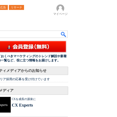
ル広告
リサーチ
マイページ
ておくべきマーケティングのトレンド解説や新着
の一覧など、役に立つ情報をお届けします。
ティメディアからのお知らせ
リア採用の応募を受け付けています
メディア
CXを成長の源泉に
CX Experts