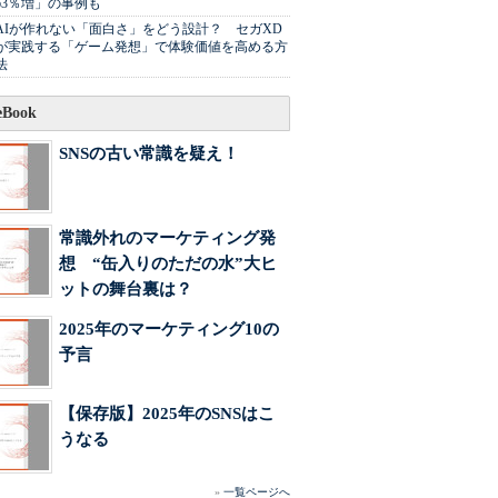
63％増」の事例も
AIが作れない「面白さ」をどう設計？ セガXD
が実践する「ゲーム発想」で体験価値を高める方
法
Book
SNSの古い常識を疑え！
常識外れのマーケティング発
想 “缶入りのただの水”大ヒ
ットの舞台裏は？
2025年のマーケティング10の
予言
【保存版】2025年のSNSはこ
うなる
»
一覧ページへ