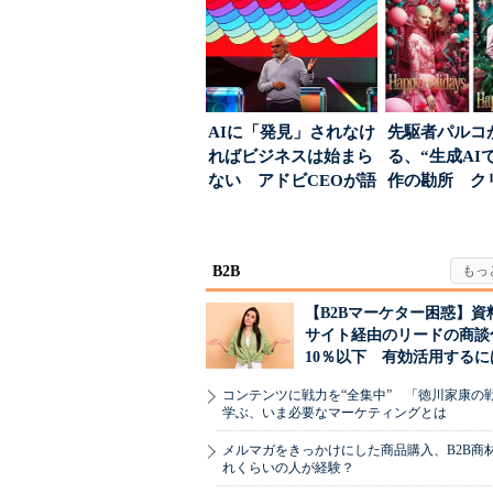
AIに「発見」されなけ
先駆者パルコ
ればビジネスは始まら
る、“生成AI
ない アドビCEOが語
作の勘所 ク
った、AIエージ...
ーに残る「重
割...
B2B
【B2Bマーケター困惑】資
サイト経由のリードの商談
10％以下 有効活用するに
コンテンツに戦力を“全集中” 「徳川家康の
学ぶ、いま必要なマーケティングとは
メルマガをきっかけにした商品購入、B2B商
れくらいの人が経験？