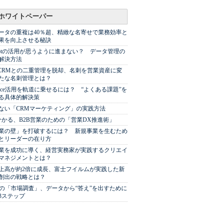
ホワイトペーパー
ータの重複は40％超、精緻な名寄せで業務効率と
果を向上させる秘訣
Spotの活用が思うように進まない？ データ管理の
解決方法
やCRMとの二重管理を脱却、名刺を営業資産に変
たな名刺管理とは？
sforce活用を軌道に乗せるには？ “よくある課題”を
る具体的解決策
ない「CRMマーケティング」の実践方法
分かる、B2B営業のための「営業DX推進術」
業の壁」を打破するには？ 新規事業を生むため
とリーダーの在り方
業を成功に導く、経営実務家が実践するクリエイ
マネジメントとは？
上高が約2倍に成長、富士フイルムが実践した新
創出の戦略とは？
代の「市場調査」、データから“答え”を出すために
3ステップ