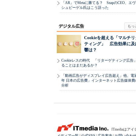
「AR」でMetaに勝てる？ SnapのCEO、エ
シュピーゲル氏はこう語った
デジタル広告
Cookieを超える「マルチ
ティング」 広告効果に及
響は？
Cookieレスの時代 「リターゲティング広告
ることはまだあるか？
「動画広告がディスプレイ広告超え」他、電通「
年 日本の広告費」インターネット広告媒体費
分析
ITmedia
メディア一覧
|
公式SNS
|
広告案内
|
お問い合わ