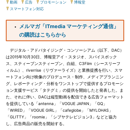
動画
|
広告
|
プロモーション
|
博報堂
|
スマートフォン対応
メルマガ「ITmedia マーケティング通信」
の購読はこちらから
デジタル・アドバタイジング・コンソーシアム（以下、DAC）
は2015年10月30日、博報堂アイ・スタジオ、スパイスボック
ス、スティーブンスティーブン、白組、C3Film（シースリーフ
ィルム）、riverrise（リヴァーライズ）と業務提携を行い、スマ
ートフォン向け映像のプロデュース・制作、メディアプランニン
グ、レポーティング・分析をワンストップで提供するプロモーシ
ョン支援サービス「タテグミ」の提供を開始したと発表した。ま
た、それに伴い、DACは縦型動画を配信できる広告フォーマット
を提供している「antenna」「VOGUE JAPAN」「GQ」
「WIRED」「VOGUE GIRL」「cafeglobe」「MYLOHAS」
「GLITTY」「roomie」「シブヤテレビジョン3」などと協力
し、広告商品の販売を開始する。