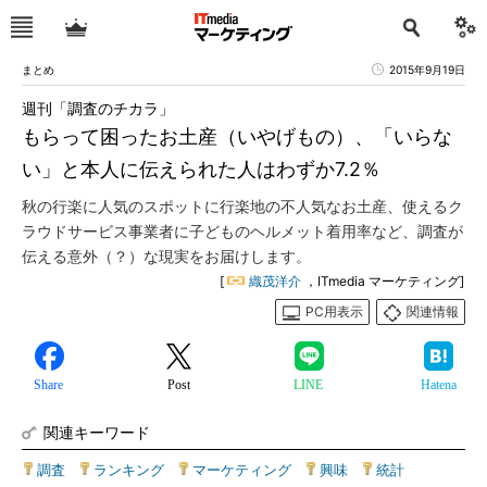
まとめ
2015年9月19日
週刊「調査のチカラ」
もらって困ったお土産（いやげもの）、「いらな
い」と本人に伝えられた人はわずか7.2％
秋の行楽に人気のスポットに行楽地の不人気なお土産、使えるク
ラウドサービス事業者に子どものヘルメット着用率など、調査が
伝える意外（？）な現実をお届けします。
[
織茂洋介
，ITmedia マーケティング]
PC用表示
関連情報
Share
Post
LINE
Hatena
関連キーワード
調査
|
ランキング
|
マーケティング
|
興味
|
統計