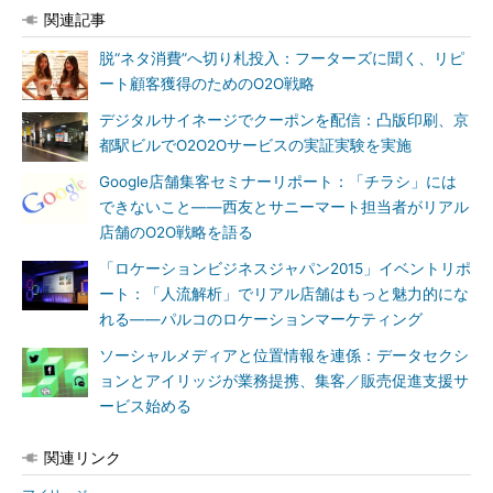
関連記事
脱“ネタ消費”へ切り札投入：フーターズに聞く、リピ
ート顧客獲得のためのO2O戦略
デジタルサイネージでクーポンを配信：凸版印刷、京
都駅ビルでO2O2Oサービスの実証実験を実施
Google店舗集客セミナーリポート：「チラシ」には
できないこと――西友とサニーマート担当者がリアル
店舗のO2O戦略を語る
「ロケーションビジネスジャパン2015」イベントリポ
ート：「人流解析」でリアル店舗はもっと魅力的にな
れる――パルコのロケーションマーケティング
ソーシャルメディアと位置情報を連係：データセクシ
ョンとアイリッジが業務提携、集客／販売促進支援サ
ービス始める
関連リンク