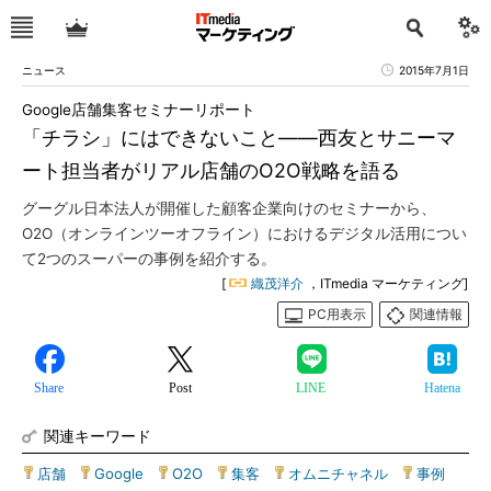
ニュース
2015年7月1日
Google店舗集客セミナーリポート
「チラシ」にはできないこと――西友とサニーマ
ート担当者がリアル店舗のO2O戦略を語る
グーグル日本法人が開催した顧客企業向けのセミナーから、
O2O（オンラインツーオフライン）におけるデジタル活用につい
て2つのスーパーの事例を紹介する。
[
織茂洋介
，ITmedia マーケティング]
PC用表示
関連情報
Share
Post
LINE
Hatena
関連キーワード
店舗
|
Google
|
O2O
|
集客
|
オムニチャネル
|
事例
|