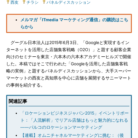
西友
|
チラシ
|
パネルディスカッション
メルマガ「ITmedia マーケティング通信」の購読はこち
らから
グーグル日本法人は2015年6月3日、「Googleと実現するイン
ターネットを活用した店舗集客戦略（O2O）」と題する顧客企業
向けのセミナーを東京・六本木の六本木アカデミーヒルズで開催
した。本稿ではそこで行われた「Googleを活用した店舗集客戦
略の実例」と題するパネルディスカッションから、大手スーパー
マーケットの西友と高知県を中心に店舗を展開するサニーマート
の事例を紹介する。
関連記事
「ロケーションビジネスジャパン2015」イベントリポー
ト：「人流解析」でリアル店舗はもっと魅力的になれる
――パルコのロケーションマーケティング
【連載】オムニチャネルマーケティングに挑む：（後