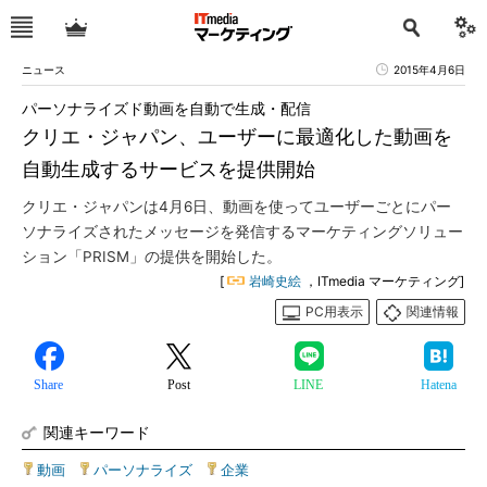
ニュース
2015年4月6日
パーソナライズド動画を自動で生成・配信
クリエ・ジャパン、ユーザーに最適化した動画を
自動生成するサービスを提供開始
クリエ・ジャパンは4月6日、動画を使ってユーザーごとにパー
ソナライズされたメッセージを発信するマーケティングソリュー
ション「PRISM」の提供を開始した。
[
岩崎史絵
，ITmedia マーケティング]
PC用表示
関連情報
Share
Post
LINE
Hatena
関連キーワード
動画
|
パーソナライズ
|
企業